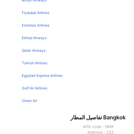
British Airways
Bangkok Tokyo Flights
Flydubai Airlines
Bangkok Kuala Lumpur Flights
Emirates Airlines
Bangkok Hong Kong Flights
Etihad Airways
Bangkok Manila Flights
Bangkok Hanoi Flights
Qatar Airways
Bangkok Yangon Flights
Turkish Airlines
Bangkok Sydney Flights
Egyptair Express Airlines
Bangkok Ho Chi Minh City Flights
Bangkok Seoul Flights
Gulf Air Airlines
Bangkok Taipei Flights
Oman Air
Bangkok Osaka Flights
Bangkok تفاصيل المطار
Bangkok Phnom Penh Flights
IATA code :
DMK
Bangkok Melbourne Flights
Address :
222