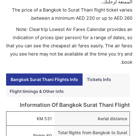
الممتعة لرحلتك..
تتراوح أسعار رحلة الدرجة الاقتصادية من AED 230 إلى
The price of a Bangkok to Surat Thani flight ticket varies
AED 260. يوفرون تذاكر في هذا النطاق من الأسعار.
.
between a minimum
AED
230
or up to AED
260
هل اختيار إنجاز إجراءات السفر عبر الإنترنت متاح في رحلة
Note: Cleartrip Lowest Air Fares Calendar provides an
إلى سورات ثاني؟
indication of prices (per person) for a range of dates, so
نعم، يتاح للمسافر خيار إنجاز إجراءات السفر في الرحلة من
that you can see the cheapest air fares easily. The air fares
إلى سورات ثاني عبر الإنترنت أو في المطار.
you see here may not be available at the time you try and
هل يمكنني حجز فنادق متوسطة التكلفة بالقرب من مطار
book.
سورات ثاني عبر الإنترنت؟
نعم، يمكن حجز فنادق متوسطة التكلفة بالقرب من المطار
Bangkok Surat Thani Flights Info
Tickets Info
عبر اختيار فنادق كليرتريب.
Flight timings & Other info
هل يتيح سورات ثاني مطار إمكانية تغيير الحفاض للأطفال؟
Information Of Bangkok Surat Thani Flight
نعم، يتيح مطار سورات ثاني المطور حديثا هذه الإمكانية
للأطفال و الرضع.
531 KM
Aerial distance
Total flights from Bangkok to Surat
60 flights