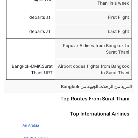
Thani in a week
, departs at
First Flight
, departs at
Last Flight
Popular Airlines from Bangkok to
Surat Thani
Bangkok-DMK,Surat
Airport codes flights from Bangkok
Thani-URT
to Surat Thani
المزيد من الرحلات الجوية من Bangkok
Bangkok Phuket Flights
Top Routes From Surat Thani
Bangkok Singapore Flights
Top International Airlines
Bangkok London Flights
Air Arabia
Bangkok Krabi Flights
Bangkok Siem Reap Flights