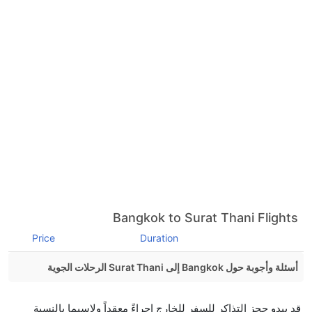
Bangkok to Surat Thani Flights
Price
Duration
أسئلة وأجوبة حول Bangkok إلى Surat Thani الرحلات الجوية
هل صحيح أن Thai Airways تستغرق وقتا أقل في رحلة
قد يبدو حجز التذاكر للسفر للخارج إجراءً معقداً ولاسيما بالنسبة
مباشرة من إلىسورات ثاني مما تستغرقه الخطوط الجوية