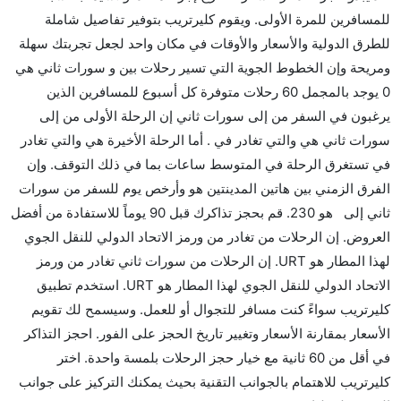
للمسافرين للمرة الأولى. ويقوم كليرتريب بتوفير تفاصيل شاملة
الأخرى؟
للطرق الدولية والأسعار والأوقات في مكان واحد لجعل تجربتك سهلة
نعم. توفر كل من Thai Airways أسرع رحلات الطيران على
ومريحة وإن الخطوط الجوية التي تسير رحلات بين و سورات ثاني هي
هذا الطريق،
0 يوجد بالمجمل 60 رحلات متوفرة كل أسبوع للمسافرين الذين
هل توفر شركات الطيران مساحة إضافية للنوم؟
يرغبون في السفر من إلى سورات ثاني إن الرحلة الأولى من إلى
كثير من خطوط طيران درجة رجال الأعمال توفر مساحة
سورات ثاني هي والتي تغادر في . أما الرحلة الأخيرة هي والتي تغادر
إضافية للنوم.
في تستغرق الرحلة في المتوسط ساعات بما في ذلك التوقف. وإن
هل يمكنني حمل طعامي الخاص؟
الفرق الزمني بين هاتين المدينتين هو وأرخص يوم للسفر من سورات
نعم، يمكنك حمل طعامك الخاص، و لكن يجب أن يكون معبئا
ثاني إلى هو 230. قم بحجز تذاكرك قبل 90 يوماً للاستفادة من أفضل
بشكل جيد.
العروض. إن الرحلات من تغادر من ورمز الاتحاد الدولي للنقل الجوي
لهذا المطار هو URT. إن الرحلات من سورات ثاني تغادر من ورمز
هل سيقدم لي الكحول على متن رحلة من إلى سورات
الاتحاد الدولي للنقل الجوي لهذا المطار هو URT. استخدم تطبيق
ثاني؟
كليرتريب سواءً كنت مسافر للتجوال أو للعمل. وسيسمح لك تقويم
لا تقدم شركة الطيران الكحول على متن رحلة داخلية. يتم
الأسعار بمقارنة الأسعار وتغيير تاريخ الحجز على الفور. احجز التذاكر
تقديم الكحول على متن الرحلات الدولية فقط.
في أقل من 60 ثانية مع خيار حجز الرحلات بلمسة واحدة. اختر
ما متوسط أسعار رحلة الدرجة الاقتصادية من إلى سورات
كليرتريب للاهتمام بالجوانب التقنية بحيث يمكنك التركيز على جوانب
ثاني؟