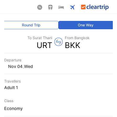
Round Trip
One Way
To Surat Thani
From Bangkok
URT
BKK
Departure
Wed
,
Travellers
1 Adult
Class
Economy