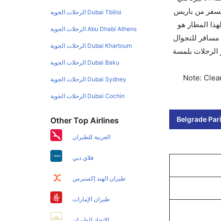
لسفر من باريس
Dubai Tbilisi الرحلات الجوية
وي لهذا المطار هو
Abu Dhabi Athens الرحلات الجوية
 تطبيق كليرتريب سواءً كنت مسافر للتجوال
Dubai Khartoum الرحلات الجوية
الفور. احجز التذاكر في أقل من 60 ثانية مع خيار حجز الرحلات بلمسة
Dubai Baku الرحلات الجوية
Note: Clear
Dubai Sydney الرحلات الجوية
Dubai Cochin الرحلات الجوية
Belgrade Pari
Other Top Airlines
العربية للطيران
فلاي دبي
طيران الهند إكسبرس
طيران الإمارات
الاتحاد للطيران