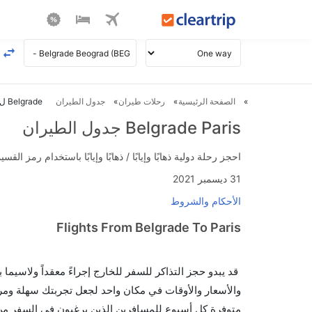
الصفحة الرئيسية
رحلات طيران
جدول الطيران
Belgrade ل Paris طيران
Belgrade Paris جدول الطيران
احجز رحلة دولية ذهابًا وإيابًا / ذهابًا وإيابًا باستخدام رمز القسيمة FLIGHTS واحصل على استرداد نقدي فوري يصل إلى 700
31 ديسمبر 2021
الأحكام والشروط
Flights From Belgrade To Paris
قد يبدو حجز التذاكر للسفر للخارج إجراءً معقداً ولاسيما
متوفرة كل أسبوع للمسافرين الذين يرغبون في السفر من إ