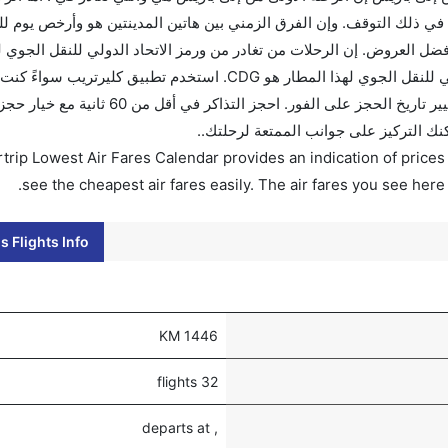
ي ذلك التوقف. وإن الفرق الزمني بين هاتين المدينتين هو وأرخص يوم ل
بل 90 يوماً للاستفادة من أفضل العروض. إن الرحلات من تغادر من ورمز الاتحاد الدولي للنقل الج
CDG. إن الرحلات من باريس تغادر من ورمز الاتحاد الدولي للنقل الجوي لهذا المطار هو CDG. استخدم
أو للعمل. وسيسمح لك تقويم الأسعار بمقارنة الأسعار وتغيير تاريخ الحجز على 
كنك التركيز على جوانب الممتعة لرحلتك..
trip Lowest Air Fares Calendar provides an indication of prices 
see the cheapest air fares easily. The air fares you see here
s Flights Info
1446 KM
32 flights
, departs at