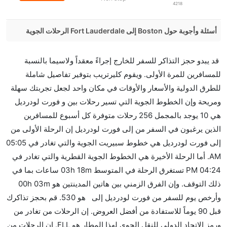
4218
أسئلة وأجوبة حول Boston إلى Fort Lauderdale الرحلات الجوية
هل صحيح أن American Airlines تستغرق وقتا أقل في
قد يبدو حجز التذاكر للسفر للخارج إجراءً معقداً ولاسيما بالنسبة
رحلة مباشرة من إلىفورت لودرديل مما تستغرقه الخطوط
للمسافرين للمرة الأولى. ويقوم كليرتريب بتوفير تفاصيل شاملة
الجوية الأخرى؟
للطرق الدولية والأسعار والأوقات في مكان واحد لجعل تجربتك سهلة
نعم. توفر كل من American Airlines أسرع رحلات
ومريحة وإن الخطوط الجوية التي تسير رحلات بين و فورت لودرديل
الطيران على هذا الطريق،
هي 10 يوجد بالمجمل 256 رحلات متوفرة كل أسبوع للمسافرين
هل توفر شركات الطيران مساحة إضافية للنوم؟
الذين يرغبون في السفر من إلى فورت لودرديل إن الرحلة الأولى من
كثير من خطوط طيران درجة رجال الأعمال توفر مساحة
إلى فورت لودرديل هي خطوط سبيريت الجوية والتي تغادر في 05:05
إضافية للنوم.
AM. أما الرحلة الأخيرة هي الخطوط الجوية القطرية والتي تغادر في
هل يمكنني حمل طعامي الخاص؟
04:24 PM تستغرق الرحلة في المتوسط 03h 18m ساعات بما في
نعم، يمكنك حمل طعامك الخاص، و لكن يجب أن يكون معبئا
ذلك التوقف. وإن الفرق الزمني بين هاتين المدينتين هو 00h 03m
بشكل جيد.
وأرخص يوم للسفر من فورت لودرديل إلى هو 530. قم بحجز تذاكرك
قبل 90 يوماً للاستفادة من أفضل العروض. إن الرحلات من تغادر من
هل سيقدم لي الكحول على متن رحلة من إلى فورت
ورمز الاتحاد الدولي للنقل الجوي لهذا المطار هو FLL. إن الرحلات من