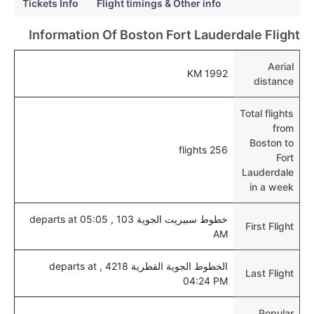
Tickets Info
Flight timings & Other info
فورت لودرديل عبر الإنترنت؟
نعم، يمكن حجز فنادق متوسطة التكلفة بالقرب من المطار
Information Of Boston Fort Lauderdale Flight
عبر اختيار فنادق كليرتريب.
Aerial
1992 KM
هل يتيح فورت لودرديل مطار إمكانية تغيير الحفاض
distance
للأطفال؟
نعم، يتيح مطار فورت لودرديل المطور حديثا هذه الإمكانية
Total flights
from
للأطفال و الرضع.
Boston to
256 flights
Fort
Lauderdale
in a week
خطوط سبيريت الجوية 103 , departs at 05:05
First Flight
AM
الخطوط الجوية القطرية 4218 , departs at
Last Flight
04:24 PM
Popular