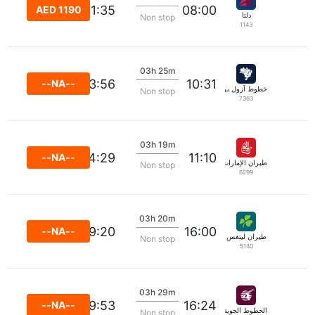
11:35
08:00
AED 1190
دلتا
Non stop
1143
03h 25m
13:56
10:31
--NA--
خطوط آزول برازيليان الجوية
Non stop
7363
03h 19m
14:29
11:10
--NA--
طيران الإمارات
Non stop
6299
03h 20m
19:20
16:00
--NA--
طيران لينغس
Non stop
5140
03h 29m
19:53
16:24
--NA--
الخطوط الجوية القطرية
Non stop