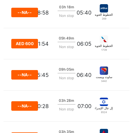
03h 18m
08:58
05:40
--NA--
الخطوط الجوية جيت بلو
Non stop
269
05h 49m
11:54
06:05
AED 600
الخطوط الجوية الأمريكية
Non stop
1709
09h 05m
15:45
06:40
--NA--
ساوث ويست
Non stop
3442
03h 28m
10:28
07:00
--NA--
إل عال الإسرائيلية للطيران
Non stop
8524
03h 35m