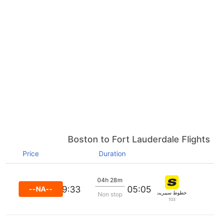
Boston to Fort Lauderdale Flights
Price
Duration
04h 28m
09:33
05:05
--NA--
خطوط سبيريت الجوية
Non stop
103