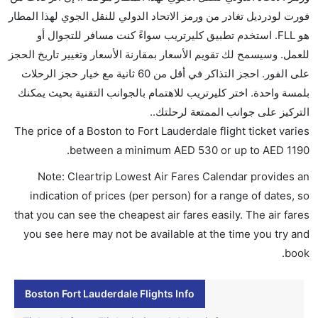
لودرديل؟
فورت لودرديل تغادر من ورمز الاتحاد الدولي للنقل الجوي لهذا المطار
لا تقدم شركة الطيران الكحول على متن رحلة داخلية. يتم
هو FLL. استخدم تطبيق كليرتريب سواءً كنت مسافر للتجوال أو
تقديم الكحول على متن الرحلات الدولية فقط.
للعمل. وسيسمح لك تقويم الأسعار بمقارنة الأسعار وتغيير تاريخ الحجز
ما متوسط أسعار رحلة الدرجة الاقتصادية من إلى فورت
على الفور. احجز التذاكر في أقل من 60 ثانية مع خيار حجز الرحلات
لودرديل؟
بلمسة واحدة. اختر كليرتريب للاهتمام بالجوانب التقنية بحيث يمكنك
تتراوح أسعار رحلة الدرجة الاقتصادية من AED 530 إلى
التركيز على جوانب الممتعة لرحلتك..
AED 1190. خطوط سبيريت الجوية, الخطوط الجوية جيت
The price of a Boston to Fort Lauderdale flight ticket varies
بلو, الخطوط الجوية الأمريكية, ساوث ويست, إل عال
.
between a minimum
AED
530
or up to AED
1190
الإسرائيلية للطيران, دلتا, خطوط آزول برازيليان الجوية,
Note: Cleartrip Lowest Air Fares Calendar provides an
طيران الإمارات, طيران لينغس, and الخطوط الجوية
indication of prices (per person) for a range of dates, so
القطرية يوفرون تذاكر في هذا النطاق من الأسعار.
that you can see the cheapest air fares easily. The air fares
هل اختيار إنجاز إجراءات السفر عبر الإنترنت متاح في رحلة
you see here may not be available at the time you try and
إلى فورت لودرديل؟
book.
نعم، يتاح للمسافر خيار إنجاز إجراءات السفر في الرحلة من
إلى فورت لودرديل عبر الإنترنت أو في المطار.
Boston Fort Lauderdale Flights Info
هل يمكنني حجز فنادق متوسطة التكلفة بالقرب من مطار