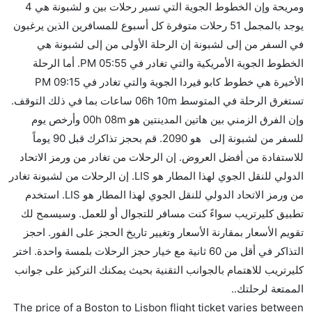
ومريحة وإن الخطوط الجوية التي تسير رحلات بين و لشبونة هي 4
هذا الطريق،
يوجد بالمجمل 51 رحلات متوفرة كل أسبوع للمسافرين الذين يرغبون
هل توفر شركات الطيران مساحة إضافية للنوم؟
في السفر من إلى لشبونة إن الرحلة الأولى من إلى لشبونة هي
كثير من خطوط طيران درجة رجال الأعمال توفر مساحة
الخطوط الجوية الأمريكية والتي تغادر في 05:55 PM. أما الرحلة
إضافية للنوم.
الأخيرة هي خطوط كابو فيردا الجوية والتي تغادر في 09:15 PM
هل يمكنني حمل طعامي الخاص؟
تستغرق الرحلة في المتوسط 06h 10m ساعات بما في ذلك التوقف.
نعم، يمكنك حمل طعامك الخاص، و لكن يجب أن يكون معبئا
وإن الفرق الزمني بين هاتين المدينتين هو 00h 08m وأرخص يوم
بشكل جيد.
للسفر من لشبونة إلى هو 2090. قم بحجز تذاكرك قبل 90 يوماً
للاستفادة من أفضل العروض. إن الرحلات من تغادر من ورمز الاتحاد
هل سيقدم لي الكحول على متن رحلة من إلى لشبونة؟
الدولي للنقل الجوي لهذا المطار هو LIS. إن الرحلات من لشبونة تغادر
لا تقدم شركة الطيران الكحول على متن رحلة داخلية. يتم
من ورمز الاتحاد الدولي للنقل الجوي لهذا المطار هو LIS. استخدم
تقديم الكحول على متن الرحلات الدولية فقط.
تطبيق كليرتريب سواءً كنت مسافر للتجوال أو للعمل. وسيسمح لك
ما متوسط أسعار رحلة الدرجة الاقتصادية من إلى لشبونة؟
تقويم الأسعار بمقارنة الأسعار وتغيير تاريخ الحجز على الفور. احجز
تتراوح أسعار رحلة الدرجة الاقتصادية من AED 2090 إلى
التذاكر في أقل من 60 ثانية مع خيار حجز الرحلات بلمسة واحدة. اختر
AED 3241. الخطوط الجوية الأمريكية, طيران تاب
كليرتريب للاهتمام بالجوانب التقنية بحيث يمكنك التركيز على جوانب
البرتغال, ساتا للخدمات الدولية, and خطوط كابو فيردا
الممتعة لرحلتك..
الجوية يوفرون تذاكر في هذا النطاق من الأسعار.
The price of a Boston to Lisbon flight ticket varies between