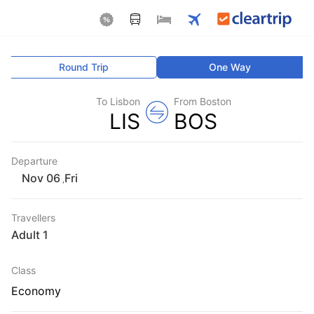
Round Trip
One Way
To Lisbon
From Boston
LIS
BOS
Departure
Fri
,
Travellers
1 Adult
Class
Economy