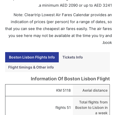
هل اختيار إنجاز إجراءات السفر عبر الإنترنت متاح في رحلة
.
a minimum
AED
2090
or up to AED
3241
إلى لشبونة؟
Note: Cleartrip Lowest Air Fares Calendar provides an
نعم، يتاح للمسافر خيار إنجاز إجراءات السفر في الرحلة من
indication of prices (per person) for a range of dates, so
إلى لشبونة عبر الإنترنت أو في المطار.
that you can see the cheapest air fares easily. The air fares
هل يمكنني حجز فنادق متوسطة التكلفة بالقرب من مطار
you see here may not be available at the time you try and
لشبونة عبر الإنترنت؟
book.
نعم، يمكن حجز فنادق متوسطة التكلفة بالقرب من المطار
عبر اختيار فنادق كليرتريب.
Boston Lisbon Flights Info
Tickets Info
هل يتيح لشبونة مطار إمكانية تغيير الحفاض للأطفال؟
Flight timings & Other info
نعم، يتيح مطار لشبونة المطور حديثا هذه الإمكانية للأطفال
Information Of Boston Lisbon Flight
و الرضع.
5118 KM
Aerial distance
Total flights from
51 flights
Boston to Lisbon in
a week