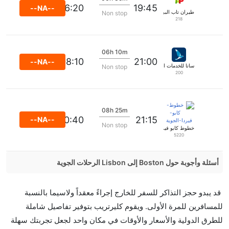
06:20
19:45
--NA--
طيران تاب البرتغال
Non stop
218
06h 10m
08:10
21:00
--NA--
ساتا للخدمات الدولية
Non stop
200
08h 25m
10:40
21:15
--NA--
Non stop
خطوط كابو فيردا الجوية
5220
أسئلة وأجوبة حول Boston إلى Lisbon الرحلات الجوية
هل صحيح أن Aer Lingus تستغرق وقتا أقل في رحلة
قد يبدو حجز التذاكر للسفر للخارج إجراءً معقداً ولاسيما بالنسبة
مباشرة من إلىلشبونة مما تستغرقه الخطوط الجوية
للمسافرين للمرة الأولى. ويقوم كليرتريب بتوفير تفاصيل شاملة
الأخرى؟
للطرق الدولية والأسعار والأوقات في مكان واحد لجعل تجربتك سهلة
نعم. توفر كل من Aer Lingus أسرع رحلات الطيران على