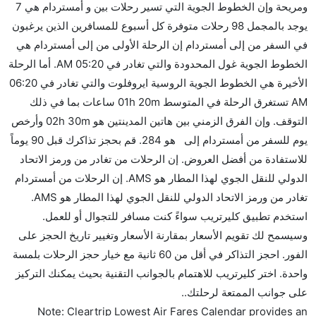
ومريحة وإن الخطوط الجوية التي تسير رحلات بين و أمستردام هي 7
كثير من خطوط طيران درجة رجال الأعمال توفر مساحة
يوجد بالمجمل 98 رحلات متوفرة كل أسبوع للمسافرين الذين يرغبون
إضافية للنوم.
في السفر من إلى أمستردام إن الرحلة الأولى من إلى أمستردام هي
هل يمكنني حمل طعامي الخاص؟
الخطوط الجوية غول المحدودة والتي تغادر في 05:20 AM. أما الرحلة
نعم، يمكنك حمل طعامك الخاص، و لكن يجب أن يكون معبئا
الأخيرة هي الخطوط الجوية الروسية ايروفلوت والتي تغادر في 06:20
بشكل جيد.
AM تستغرق الرحلة في المتوسط 01h 20m ساعات بما في ذلك
التوقف. وإن الفرق الزمني بين هاتين المدينتين هو 02h 30m وأرخص
هل سيقدم لي الكحول على متن رحلة من إلى أمستردام؟
يوم للسفر من أمستردام إلى هو 284. قم بحجز تذاكرك قبل 90 يوماً
لا تقدم شركة الطيران الكحول على متن رحلة داخلية. يتم
للاستفادة من أفضل العروض. إن الرحلات من تغادر من ورمز الاتحاد
تقديم الكحول على متن الرحلات الدولية فقط.
الدولي للنقل الجوي لهذا المطار هو AMS. إن الرحلات من أمستردام
ما متوسط أسعار رحلة الدرجة الاقتصادية من إلى
تغادر من ورمز الاتحاد الدولي للنقل الجوي لهذا المطار هو AMS.
أمستردام؟
استخدم تطبيق كليرتريب سواءً كنت مسافر للتجوال أو للعمل.
تتراوح أسعار رحلة الدرجة الاقتصادية من AED 284 إلى
وسيسمح لك تقويم الأسعار بمقارنة الأسعار وتغيير تاريخ الحجز على
AED 0. الخطوط الجوية غول المحدودة, الخطوط الجوية
الفور. احجز التذاكر في أقل من 60 ثانية مع خيار حجز الرحلات بلمسة
الكينية, أليتاليا, دلتا, الاتحاد للطيران, ايزي جيت, and
واحدة. اختر كليرتريب للاهتمام بالجوانب التقنية بحيث يمكنك التركيز
الخطوط الجوية الروسية ايروفلوت يوفرون تذاكر في هذا
على جوانب الممتعة لرحلتك..
النطاق من الأسعار.
Note: Cleartrip Lowest Air Fares Calendar provides an