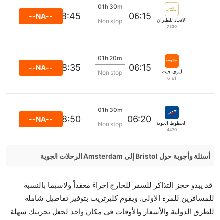
01h 30m
08:45
06:15
--NA--
الاتحاد للطيران
Non stop
7330
01h 20m
08:35
06:15
--NA--
ايزي جيت
Non stop
6161
01h 30m
08:50
06:20
--NA--
الخطوط الجوية الروسية ايروفلوت
Non stop
4430
أسئلة وأجوبة حول Bristol إلى Amsterdam الرحلات الجوية
هل صحيح أن تستغرق وقتا أقل في رحلة مباشرة من
قد يبدو حجز التذاكر للسفر للخارج إجراءً معقداً ولاسيما بالنسبة
إلىأمستردام مما تستغرقه الخطوط الجوية الأخرى؟
للمسافرين للمرة الأولى. ويقوم كليرتريب بتوفير تفاصيل شاملة
نعم. توفر كل من أسرع رحلات الطيران على هذا الطريق،
للطرق الدولية والأسعار والأوقات في مكان واحد لجعل تجربتك سهلة
هل توفر شركات الطيران مساحة إضافية للنوم؟