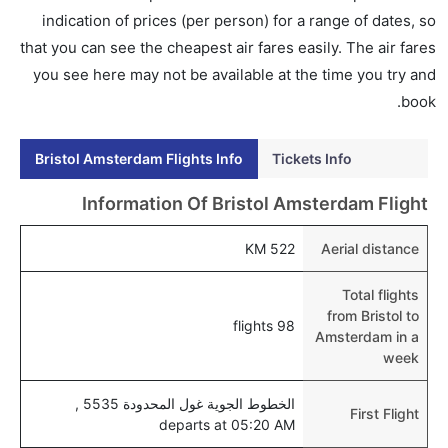
هل اختيار إنجاز إجراءات السفر عبر الإنترنت متاح في رحلة
indication of prices (per person) for a range of dates, so
إلى أمستردام؟
that you can see the cheapest air fares easily. The air fares
نعم، يتاح للمسافر خيار إنجاز إجراءات السفر في الرحلة من
you see here may not be available at the time you try and
إلى أمستردام عبر الإنترنت أو في المطار.
book.
هل يمكنني حجز فنادق متوسطة التكلفة بالقرب من مطار
Bristol Amsterdam Flights Info
Tickets Info
أمستردام عبر الإنترنت؟
نعم، يمكن حجز فنادق متوسطة التكلفة بالقرب من المطار
Information Of Bristol Amsterdam Flight
عبر اختيار فنادق كليرتريب.
522 KM
Aerial distance
هل يتيح أمستردام مطار إمكانية تغيير الحفاض للأطفال؟
نعم، يتيح مطار أمستردام المطور حديثا هذه الإمكانية
Total flights
للأطفال و الرضع.
from Bristol to
98 flights
Amsterdam in a
week
الخطوط الجوية غول المحدودة 5535 ,
First Flight
departs at 05:20 AM