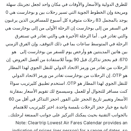
للطرق الدولية والأسعار والأوقات في مكان واحد لجعل تجربتك سهلة
هل توفر شركات الطيران مساحة إضافية للنوم؟
ومريحة وإن الخطوط الجوية التي تسير رحلات بين و بوخارست هي 0
كثير من خطوط طيران درجة رجال الأعمال توفر مساحة
يوجد بالمجمل 83 رحلات متوفرة كل أسبوع للمسافرين الذين يرغبون
إضافية للنوم.
في السفر من إلى بوخارست إن الرحلة الأولى من إلى بوخارست هي
هل يمكنني حمل طعامي الخاص؟
والتي تغادر في . أما الرحلة الأخيرة هي والتي تغادر في تستغرق
نعم، يمكنك حمل طعامك الخاص، و لكن يجب أن يكون معبئا
الرحلة في المتوسط ساعات بما في ذلك التوقف. وإن الفرق الزمني
بشكل جيد.
بين هاتين المدينتين هو وأرخص يوم للسفر من بوخارست إلى هو
670. قم بحجز تذاكرك قبل 90 يوماً للاستفادة من أفضل العروض. إن
هل سيقدم لي الكحول على متن رحلة من إلى بوخارست؟
الرحلات من تغادر من ورمز الاتحاد الدولي للنقل الجوي لهذا المطار
لا تقدم شركة الطيران الكحول على متن رحلة داخلية. يتم
هو OTP. إن الرحلات من بوخارست تغادر من ورمز الاتحاد الدولي
تقديم الكحول على متن الرحلات الدولية فقط.
للنقل الجوي لهذا المطار هو OTP. استخدم تطبيق كليرتريب سواءً
ما متوسط أسعار رحلة الدرجة الاقتصادية من إلى
كنت مسافر للتجوال أو للعمل. وسيسمح لك تقويم الأسعار بمقارنة
بوخارست؟
الأسعار وتغيير تاريخ الحجز على الفور. احجز التذاكر في أقل من 60
تتراوح أسعار رحلة الدرجة الاقتصادية من AED 670 إلى
ثانية مع خيار حجز الرحلات بلمسة واحدة. اختر كليرتريب للاهتمام
AED 0. يوفرون تذاكر في هذا النطاق من الأسعار.
بالجوانب التقنية بحيث يمكنك التركيز على جوانب الممتعة لرحلتك..
هل اختيار إنجاز إجراءات السفر عبر الإنترنت متاح في رحلة
Note: Cleartrip Lowest Air Fares Calendar provides an
إلى بوخارست؟
indication of prices (per person) for a range of dates, so