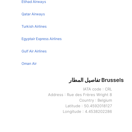
Etihad Airways
Brussels Venice Flights
Qatar Airways
Brussels Dubai Flights
Turkish Airlines
Brussels Munich Flights
Brussels Stockholm Flights
Egyptair Express Airlines
Brussels Warsaw Flights
Gulf Air Airlines
Brussels Geneva Flights
Oman Air
Brussels Porto Flights
Brussels Zagreb Flights
Brussels تفاصيل المطار
Brussels Istanbul Flights
IATA code :
CRL
Address :
Rue des Frères Wright 8
Brussels Nice Flights
Country :
Belgium
Latitude :
50.4592018127
Brussels Malta Flights
Longitude :
4.4538202286
Brussels Edinburgh Flights
Bucharest تفاصيل المطار
Brussels Valencia Flights