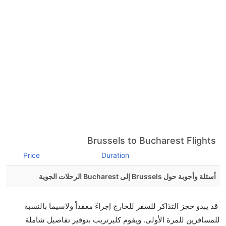
Brussels to Bucharest Flights
Price
Duration
أسئلة وأجوبة حول Brussels إلى Bucharest الرحلات الجوية
هل صحيح أن تستغرق وقتا أقل في رحلة مباشرة من
قد يبدو حجز التذاكر للسفر للخارج إجراءً معقداً ولاسيما بالنسبة
إلىبوخارست مما تستغرقه الخطوط الجوية الأخرى؟
للمسافرين للمرة الأولى. ويقوم كليرتريب بتوفير تفاصيل شاملة
نعم. توفر كل من أسرع رحلات الطيران على هذا الطريق،