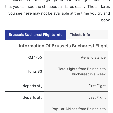
نعم، يتاح للمسافر خيار إنجاز إجراءات السفر في الرحلة من
that you can see the cheapest air fares easily. The air fares
إلى بوخارست عبر الإنترنت أو في المطار.
you see here may not be available at the time you try and
book.
هل يمكنني حجز فنادق متوسطة التكلفة بالقرب من مطار
بوخارست عبر الإنترنت؟
Brussels Bucharest Flights Info
Tickets Info
نعم، يمكن حجز فنادق متوسطة التكلفة بالقرب من المطار
عبر اختيار فنادق كليرتريب.
Information Of Brussels Bucharest Flight
هل يتيح بوخارست مطار إمكانية تغيير الحفاض للأطفال؟
1755 KM
Aerial distance
نعم، يتيح مطار بوخارست المطور حديثا هذه الإمكانية
للأطفال و الرضع.
Total flights from Brussels to
83 flights
Bucharest in a week
, departs at
First Flight
, departs at
Last Flight
Popular Airlines from Brussels to