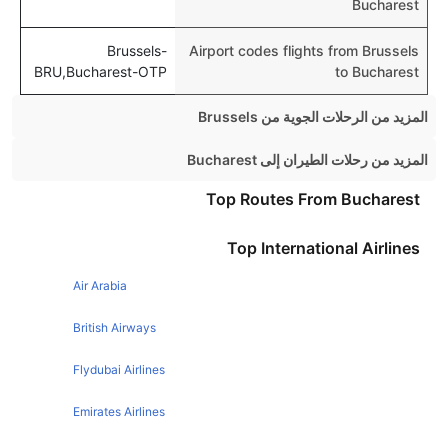
Bucharest
Brussels-
Airport codes flights from Brussels
BRU,Bucharest-OTP
to Bucharest
المزيد من الرحلات الجوية من Brussels
Brussels London Flights
المزيد من رحلات الطيران إلى Bucharest
Brussels Athens Flights
London Bucharest Flights
Top Routes From Bucharest
Brussels Milan Flights
Liverpool Bucharest Flights
Top International Airlines
Brussels Berlin Flights
Glasgow Bucharest Flights
Brussels New York Flights
Air Arabia
Paris Bucharest Flights
Brussels Malaga Flights
Budapest Bucharest Flights
British Airways
Brussels Prague Flights
Athens Bucharest Flights
Flydubai Airlines
Brussels Dublin Flights
Emirates Airlines
Brussels Copenhagen Flights
Brussels Budapest Flights