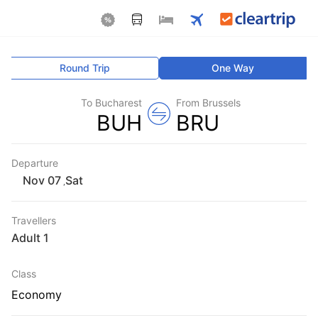
Round Trip
One Way
To Bucharest
From Brussels
BUH
BRU
Departure
Sat
,
Travellers
1 Adult
Class
Economy