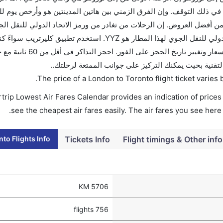
ي ذلك التوقف. وإن الفرق الزمني بين هاتين المدينتين هو وأرخص يوم لل
تذاكرك قبل 90 يوماً للاستفادة من أفضل العروض. إن الرحلات من تغادر من ورمز الاتحاد الدولي للنق
هو YYZ. إن الرحلات من تورونتو تغادر من ورمز الاتحاد الدولي للنقل الجوي لهذا المطار هو YYZ. استخدم تط
للتجوال أو للعمل. وسيسمح لك تقويم الأسعار بمقارنة الأسعار وتغيير تار
التقنية بحيث يمكنك التركيز على جوانب الممتعة لرحلتك..
.
The price of a London to Toronto flight ticket vari
trip Lowest Air Fares Calendar provides an indication of prices 
see the cheapest air fares easily. The air fares you see here
to Flights Info
Tickets Info
Flight timings & Other info
5706 KM
756 flights