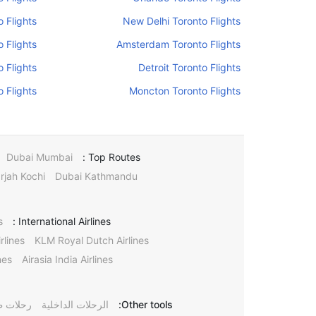
o Flights
New Delhi Toronto Flights
 Flights
Amsterdam Toronto Flights
 Flights
Detroit Toronto Flights
 Flights
Moncton Toronto Flights
Dubai Mumbai
Top Routes :
rjah Kochi
Dubai Kathmandu
s
International Airlines :
rlines
KLM Royal Dutch Airlines
nes
Airasia India Airlines
Other tools:
الرحلات الداخلية
رحلات ط