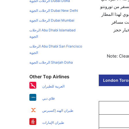
Dubai Doha الرحلات الجوية
سفر من تورونتو
Dubai New Delhi الرحلات الجوية
ل الجوي لهذا المطار
Dubai Mumbai الرحلات الجوية
بيق كليرتريب سواءً كنت مسافر
يخ الحجز على الفور. احجز التذاكر في أقل من 60 ثانية مع خيار حجز
Abu Dhabi Islamabad الرحلات
الجوية
Abu Dhabi San Francisco الرحلات
الجوية
Note: Clear
Sharjah Doha الرحلات الجوية
Other Top Airlines
London Toron
العربية للطيران
فلاي دبي
طيران الهند إكسبرس
طيران الإمارات