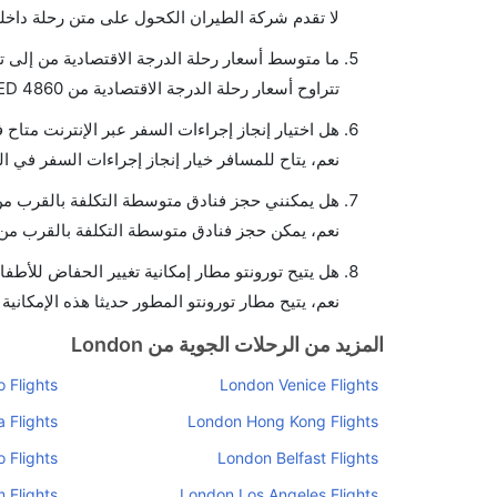
لا تقدم شركة الطيران الكحول على متن رحلة داخلي
ما متوسط أسعار رحلة الدرجة الاقتصادية من إلى ت
تتراوح أسعار رحلة الدرجة الاقتصادية من AED 4860 إلى AED 2462. يوفرون تذاكر في هذا النطاق من الأسعار.
هل اختيار إنجاز إجراءات السفر عبر الإنترنت متاح 
نعم، يتاح للمسافر خيار إنجاز إجراءات السفر في ال
هل يمكنني حجز فنادق متوسطة التكلفة بالقرب من 
نعم، يمكن حجز فنادق متوسطة التكلفة بالقرب من ا
هل يتيح تورونتو مطار إمكانية تغيير الحفاض للأطفا
نعم، يتيح مطار تورونتو المطور حديثا هذه الإمكانية
المزيد من الرحلات الجوية من London
 Flights
London Venice Flights
 Flights
London Hong Kong Flights
 Flights
London Belfast Flights
 Flights
London Los Angeles Flights