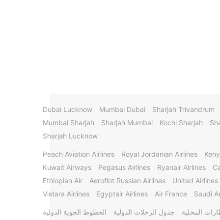
Dubai Lucknow
Mumbai Dubai
Sharjah Trivandrum
Mumbai Sharjah
Sharjah Mumbai
Kochi Sharjah
Sha
Sharjah Lucknow
Peach Aviation Airlines
Royal Jordanian Airlines
Keny
Kuwait Airways
Pegasus Airlines
Ryanair Airlines
Ca
Ethiopian Air
Aeroflot Russian Airlines
United Airlines
Vistara Airlines
Egyptair Airlines
Air France
Saudi Ar
ارات المحلية
جدول الرحلات الدولية
الخطوط الجوية الدولية