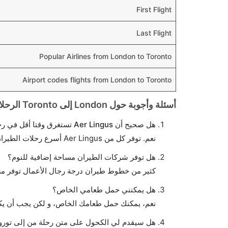
First Flight
Last Flight
Popular Airlines from London to Toronto
Airport codes flights from London to Toronto
أسئلة وأجوبة حول London إلى Toronto الرحلات الجوية
هل صحيح أن Aer Lingus تستغرق وقتا أقل في رحلة مباشرة من إلىتورونتو مما تستغرقه الخطوط الجوية الأخرى؟
نعم. توفر كل من Aer Lingus أسرع رحلات الطيران على هذا الطريق،
هل توفر شركات الطيران مساحة إضافية للنوم؟
كثير من خطوط طيران درجة رجال الأعمال توفر مس
هل يمكنني حمل طعامي الخاص؟
نعم، يمكنك حمل طعامك الخاص، و لكن يجب أن يكو
هل سيقدم لي الكحول على متن رحلة من إلى تورون