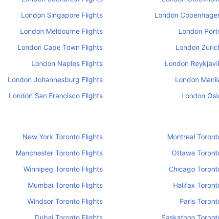
London Singapore Flights
London Copenhagen
London Melbourne Flights
London Porto
London Cape Town Flights
London Zurich
London Naples Flights
London Reykjavik
London Johannesburg Flights
London Manila
London San Francisco Flights
London Oslo
New York Toronto Flights
Montreal Toronto
Manchester Toronto Flights
Ottawa Toronto
Winnipeg Toronto Flights
Chicago Toronto
Mumbai Toronto Flights
Halifax Toront
Windsor Toronto Flights
Paris Toront
Dubai Toronto Flights
Saskatoon Toronto