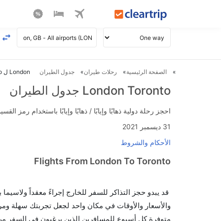
الصفحة الرئيسية
رحلات طيران
جدول الطيران
London ل Toronto طيران
London Toronto جدول الطيران
احجز رحلة دولية ذهابًا وإيابًا / ذهابًا وإيابًا باستخدام رمز القسيمة FLIGHTS واحصل على استرداد نقدي فوري يصل إلى 700
31 ديسمبر 2021
الأحكام والشروط
Flights From London To Toronto
قد يبدو حجز التذاكر للسفر للخارج إجراءً معقداً ولاسيما
متوفرة كل أسبوع للمسافرين الذين يرغبون في السفر من إل