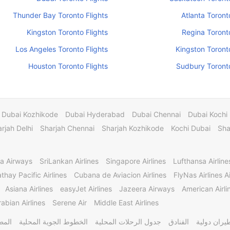
Thunder Bay Toronto Flights
Atlanta Toront
Kingston Toronto Flights
Regina Toronto
Los Angeles Toronto Flights
Kingston Toronto
Houston Toronto Flights
Sudbury Toronto
Dubai Kozhikode
Dubai Hyderabad
Dubai Chennai
Dubai Kochi
rjah Delhi
Sharjah Chennai
Sharjah Kozhikode
Kochi Dubai
Sha
a Airways
SriLankan Airlines
Singapore Airlines
Lufthansa Airline
thay Pacific Airlines
Cubana de Aviacion Airlines
FlyNas Airlines Ai
Asiana Airlines
easyJet Airlines
Jazeera Airways
American Airli
abian Airlines
Serene Air
Middle East Airlines
يران دولية
الفنادق
جدول الرحلات المحلية
الخطوط الجوية المحلية
المط