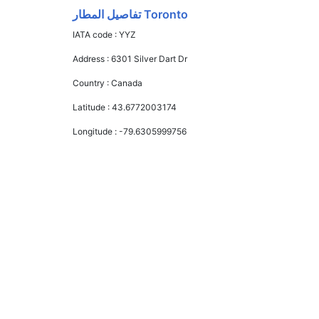
Toronto تفاصيل المطار
IATA code :
YYZ
Address :
6301 Silver Dart Dr
Country :
Canada
Latitude :
43.6772003174
Longitude :
-79.6305999756