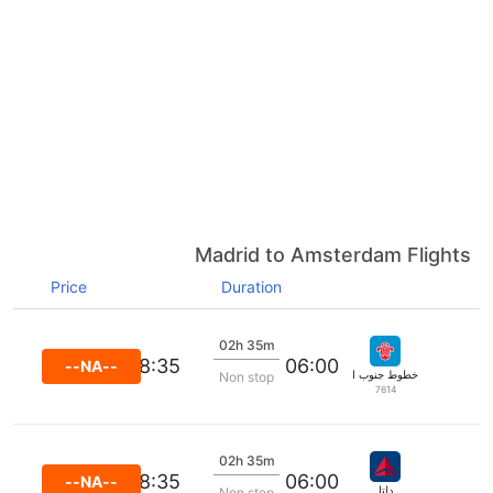
Madrid to Amsterdam Flights
Price
Duration
02h 35m
08:35
06:00
--NA--
خطوط جنوب الصين الجوية
Non stop
7614
02h 35m
08:35
06:00
--NA--
دلتا
Non stop