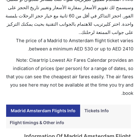
ما متوسط أسعار رحلة الدرجة الاقتصادية من إلى
وسيسمح لك تقويم الأسعار بمقارنة الأسعار وتغيير تاريخ الحجز على
أمستردام؟
الفور. احجز التذاكر في أقل من 60 ثانية مع خيار حجز الرحلات بلمسة
تتراوح أسعار رحلة الدرجة الاقتصادية من AED 530 إلى
واحدة. اختر كليرتريب للاهتمام بالجوانب التقنية بحيث يمكنك التركيز
AED 2410. خطوط جنوب الصين الجوية, دلتا, خطوط
على جوانب الممتعة لرحلتك..
زيامن الجوية, الاتحاد للطيران, الخطوط الجوية الدولية
The price of a Madrid to Amsterdam flight ticket varies
الأوكرانية, الخطوط الجوية الكينية, الخطوط الجوية غول
.
between a minimum
AED
530
or up to AED
2410
المحدودة, طيران أوروبا, طيران المكسيك, and خطوط
Note: Cleartrip Lowest Air Fares Calendar provides an
الطيران الصينية يوفرون تذاكر في هذا النطاق من الأسعار.
indication of prices (per person) for a range of dates, so
هل اختيار إنجاز إجراءات السفر عبر الإنترنت متاح في رحلة
that you can see the cheapest air fares easily. The air fares
إلى أمستردام؟
you see here may not be available at the time you try and
نعم، يتاح للمسافر خيار إنجاز إجراءات السفر في الرحلة من
book.
إلى أمستردام عبر الإنترنت أو في المطار.
هل يمكنني حجز فنادق متوسطة التكلفة بالقرب من مطار
Madrid Amsterdam Flights Info
Tickets Info
أمستردام عبر الإنترنت؟
Flight timings & Other info
نعم، يمكن حجز فنادق متوسطة التكلفة بالقرب من المطار
عبر اختيار فنادق كليرتريب.
Information Of Madrid Amsterdam Flight