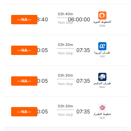
02h 40m
08:40
06:00:00
--NA--
الخطوط الجوية غول المحدودة
Non stop
8586
02h 30m
10:05
07:35
--NA--
طيران أوروبا
Non stop
1091
02h 30m
10:05
07:35
--NA--
طيران المكسيك
Non stop
6842
02h 30m
10:05
07:35
--NA--
خطوط الطيران الصينية
Non stop
9231