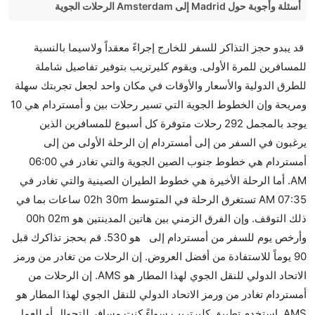
أسئلة وأجوبة حول Madrid إلى Amsterdam الرحلات الجوية
هل صحيح أن Air Serbia تستغرق وقتا أقل في رحلة
قد يبدو حجز التذاكر للسفر للخارج إجراءً معقداً ولاسيما بالنسبة
مباشرة من إلىأمستردام مما تستغرقه الخطوط الجوية
للمسافرين للمرة الأولى. ويقوم كليرتريب بتوفير تفاصيل شاملة
الأخرى؟
للطرق الدولية والأسعار والأوقات في مكان واحد لجعل تجربتك سهلة
نعم. توفر كل من Air Serbia أسرع رحلات الطيران على
ومريحة وإن الخطوط الجوية التي تسير رحلات بين و أمستردام هي 10
هذا الطريق،
يوجد بالمجمل 292 رحلات متوفرة كل أسبوع للمسافرين الذين
هل توفر شركات الطيران مساحة إضافية للنوم؟
يرغبون في السفر من إلى أمستردام إن الرحلة الأولى من إلى
كثير من خطوط طيران درجة رجال الأعمال توفر مساحة
أمستردام هي خطوط جنوب الصين الجوية والتي تغادر في 06:00
إضافية للنوم.
AM. أما الرحلة الأخيرة هي خطوط الطيران الصينية والتي تغادر في
هل يمكنني حمل طعامي الخاص؟
07:35 AM تستغرق الرحلة في المتوسط 02h 30m ساعات بما في
نعم، يمكنك حمل طعامك الخاص، و لكن يجب أن يكون معبئا
ذلك التوقف. وإن الفرق الزمني بين هاتين المدينتين هو 00h 02m
بشكل جيد.
وأرخص يوم للسفر من أمستردام إلى هو 530. قم بحجز تذاكرك قبل
90 يوماً للاستفادة من أفضل العروض. إن الرحلات من تغادر من ورمز
هل سيقدم لي الكحول على متن رحلة من إلى أمستردام؟
الاتحاد الدولي للنقل الجوي لهذا المطار هو AMS. إن الرحلات من
لا تقدم شركة الطيران الكحول على متن رحلة داخلية. يتم
أمستردام تغادر من ورمز الاتحاد الدولي للنقل الجوي لهذا المطار هو
تقديم الكحول على متن الرحلات الدولية فقط.
AMS. استخدم تطبيق كليرتريب سواءً كنت مسافر للتجوال أو للعمل.