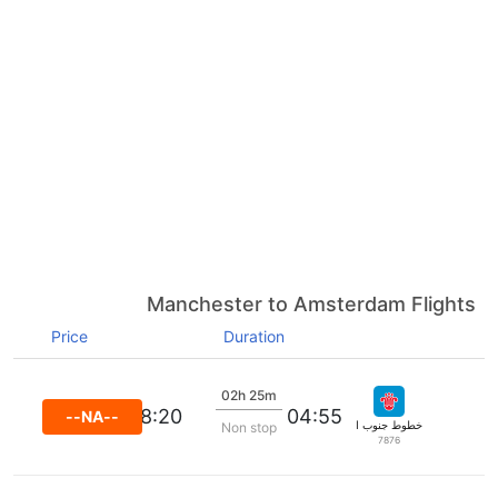
Manchester to Amsterdam Flights
Price
Duration
02h 25m
08:20
04:55
--NA--
خطوط جنوب الصين الجوية
Non stop
7876