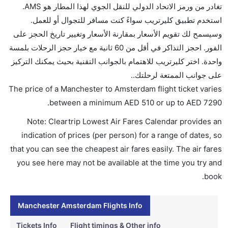
تغادر من ورمز الاتحاد الدولي للنقل الجوي لهذا المطار هو AMS.
تقديم الكحول على متن الرحلات الدولية فقط.
استخدم تطبيق كليرتريب سواءً كنت مسافر للتجوال أو للعمل.
ما متوسط أسعار رحلة الدرجة الاقتصادية من إلى
وسيسمح لك تقويم الأسعار بمقارنة الأسعار وتغيير تاريخ الحجز على
أمستردام؟
الفور. احجز التذاكر في أقل من 60 ثانية مع خيار حجز الرحلات بلمسة
تتراوح أسعار رحلة الدرجة الاقتصادية من AED 510 إلى
واحدة. اختر كليرتريب للاهتمام بالجوانب التقنية بحيث يمكنك التركيز
AED 7290. خطوط جنوب الصين الجوية, الخطوط الجوية
على جوانب الممتعة لرحلتك..
غول المحدودة, الخطوط الجوية الكينية, الخطوط الجوية
The price of a Manchester to Amsterdam flight ticket varies
الروسية ايروفلوت, دلتا, الصربية للطيران, خطوط زيامن
.
between a minimum
AED
510
or up to AED
7290
الجوية, خطوط سيتي جيت الجوية, ايزي جيت, and فلاي
Note: Cleartrip Lowest Air Fares Calendar provides an
بي يوفرون تذاكر في هذا النطاق من الأسعار.
indication of prices (per person) for a range of dates, so
هل اختيار إنجاز إجراءات السفر عبر الإنترنت متاح في رحلة
that you can see the cheapest air fares easily. The air fares
إلى أمستردام؟
you see here may not be available at the time you try and
نعم، يتاح للمسافر خيار إنجاز إجراءات السفر في الرحلة من
book.
إلى أمستردام عبر الإنترنت أو في المطار.
هل يمكنني حجز فنادق متوسطة التكلفة بالقرب من مطار
Manchester Amsterdam Flights Info
أمستردام عبر الإنترنت؟
Tickets Info
Flight timings & Other info