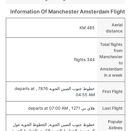
نعم، يمكن حجز فنادق متوسطة التكلفة بالقرب من المطار
عبر اختيار فنادق كليرتريب.
Information Of Manchester Amsterdam Flight
هل يتيح أمستردام مطار إمكانية تغيير الحفاض للأطفال؟
Aerial
485 KM
نعم، يتيح مطار أمستردام المطور حديثا هذه الإمكانية
distance
للأطفال و الرضع.
Total flights
from
Manchester
344 flights
to
Amsterdam
in a week
خطوط جنوب الصين الجوية 7876 , departs at
First Flight
04:55 AM
Last Flight
فلاي بي 1271 , departs at 07:00 AM
Popular
خطوط جنوب الصين الجوية, الخطوط الجوية غول
Airlines
المحدودة, الخطوط الجوية الكينية, الخطوط الجوية