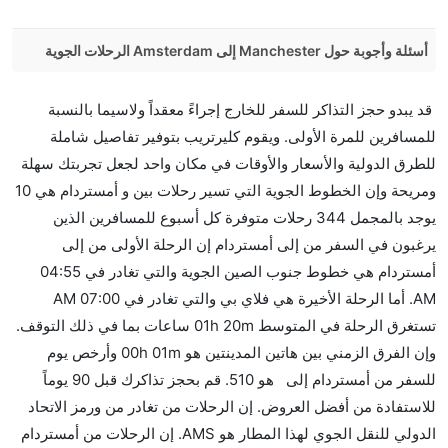
أسئلة وأجوبة حول Manchester إلى Amsterdam الرحلات الجوية
هل صحيح أن KLM Royal Dutch تستغرق وقتا أقل في
قد يبدو حجز التذاكر للسفر للخارج إجراءً معقداً ولاسيما بالنسبة
رحلة مباشرة من إلىأمستردام مما تستغرقه الخطوط الجوية
للمسافرين للمرة الأولى. ويقوم كليرتريب بتوفير تفاصيل شاملة
الأخرى؟
للطرق الدولية والأسعار والأوقات في مكان واحد لجعل تجربتك سهلة
نعم. توفر كل من KLM Royal Dutch أسرع رحلات الطيران
ومريحة وإن الخطوط الجوية التي تسير رحلات بين و أمستردام هي 10
على هذا الطريق،
يوجد بالمجمل 344 رحلات متوفرة كل أسبوع للمسافرين الذين
هل توفر شركات الطيران مساحة إضافية للنوم؟
يرغبون في السفر من إلى أمستردام إن الرحلة الأولى من إلى
كثير من خطوط طيران درجة رجال الأعمال توفر مساحة
أمستردام هي خطوط جنوب الصين الجوية والتي تغادر في 04:55
إضافية للنوم.
AM. أما الرحلة الأخيرة هي فلاي بي والتي تغادر في 07:00 AM
هل يمكنني حمل طعامي الخاص؟
تستغرق الرحلة في المتوسط 01h 20m ساعات بما في ذلك التوقف.
نعم، يمكنك حمل طعامك الخاص، و لكن يجب أن يكون معبئا
وإن الفرق الزمني بين هاتين المدينتين هو 00h 01m وأرخص يوم
بشكل جيد.
للسفر من أمستردام إلى هو 510. قم بحجز تذاكرك قبل 90 يوماً
للاستفادة من أفضل العروض. إن الرحلات من تغادر من ورمز الاتحاد
هل سيقدم لي الكحول على متن رحلة من إلى أمستردام؟
الدولي للنقل الجوي لهذا المطار هو AMS. إن الرحلات من أمستردام
لا تقدم شركة الطيران الكحول على متن رحلة داخلية. يتم