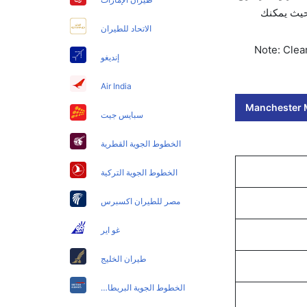
قنية بحيث يمكنك
الاتحاد للطيران
Note: Clear
إنديغو
Air India
Manchester M
سبايس جيت
الخطوط الجوية القطرية
الخطوط الجوية التركية
مصر للطيران اكسبرس
غو اير
طيران الخليج
الخطوط الجوية البريطانية