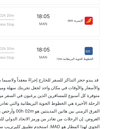
02h 20m
18:05
الإيبيرية
3693
MAN
Non Stop
02h 30m
18:05
MAN
Non Stop
الخطوط الجوية البريطانية
7283
قد يبدو حجز التذاكر للسفر للخارج إجراءً معقداً ولاسيما
الجوي لهذا المطار هو MAD. استخدم 