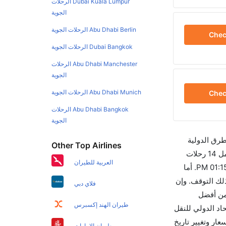
Dubai Kuala Lumpur الرحلات
الجوية
Abu Dhabi Berlin الرحلات الجوية
Che
Dubai Bangkok الرحلات الجوية
Abu Dhabi Manchester الرحلات
الجوية
Abu Dhabi Munich الرحلات الجوية
Che
Abu Dhabi Bangkok الرحلات
الجوية
طرق الدولية
Other Top Airlines
والأسعار والأوقات في مكان واحد لجعل تجربتك سهلة ومريحة وإن الخطوط الجوية التي تسير رحلات بين و مدريد هي 3 يوجد بالمجمل 14 رحلات
العربية للطيران
متوفرة كل أسبوع للمسافرين الذين يرغبون في السفر من إلى مدريد إن الرحلة الأولى من إلى مدريد هي رايان اير والتي تغادر في 01:15 PM. أما
 تستغرق الرحلة في المتوسط 02h 20m ساعات بما في ذلك التوقف. وإن
فلاي دبي
م بحجز تذاكرك قبل 90 يوماً للاستفادة من أفضل
طيران الهند إكسبرس
دريد تغادر من ورمز الاتحاد الدولي للنقل
لأسعار وتغيير تاريخ
طيران الإمارات