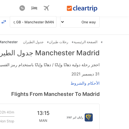
الصفحة الرئيسية
رحلات طيران
جدول الطيران
Manchester ل Madrid طير
Manchester Madrid جدول الطيران
احجز رحلة دولية ذهابًا وإيابًا / ذهابًا وإيابًا باستخدام رمز القسيمة FLIGHTS واحصل على استرداد نقدي فوري يصل إلى 700
31 ديسمبر 2021
الأحكام والشروط
Flights From Manchester To Madrid
02h 40m
13:15
رايان اير
3187
MAN
Non Stop