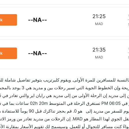
21:25
--NA--
ck
MAD
21:35
--NA--
ck
MAD
 بالنسبة للمسافرين للمرة الأولى. ويقوم كليرتريب بتوفير تفاصيل شاملة لل
الرحلة الأخيرة هي الخطوط الجوية البريطانية والتي تغادر في 06:05 PM
الفرق الزمني بين هاتين المدينتين هو 00h 02m وأرخص يوم للسفر من مدريد إلى هو 0. ق
العروض. إن الرحلات من تغادر من ورمز الاتحاد الدولي للنقل الجوي لهذا المطار هو MAD. إن الرحلات من م
تطبيق كليرتريب سواءً كنت مسافر للتجوال أو للعمل. وسيسمح لك تقويم الأسعار بمقارنة ا