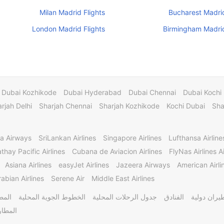
Milan Madrid Flights
Bucharest Madrid
London Madrid Flights
Birmingham Madrid
Dubai Kozhikode
Dubai Hyderabad
Dubai Chennai
Dubai Kochi
rjah Delhi
Sharjah Chennai
Sharjah Kozhikode
Kochi Dubai
Sha
a Airways
SriLankan Airlines
Singapore Airlines
Lufthansa Airline
thay Pacific Airlines
Cubana de Aviacion Airlines
FlyNas Airlines Ai
Asiana Airlines
easyJet Airlines
Jazeera Airways
American Airli
abian Airlines
Serene Air
Middle East Airlines
يران دولية
الفنادق
جدول الرحلات المحلية
الخطوط الجوية المحلية
المط
المطار