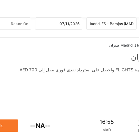
ان
AED .
16:55
--NA--
ck
MAD