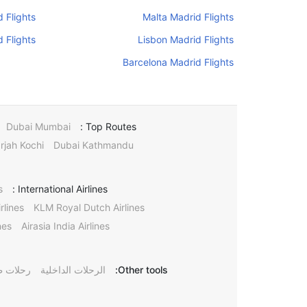
 Flights
Malta Madrid Flights
 Flights
Lisbon Madrid Flights
Barcelona Madrid Flights
Dubai Mumbai
Top Routes :
rjah Kochi
Dubai Kathmandu
s
International Airlines :
rlines
KLM Royal Dutch Airlines
nes
Airasia India Airlines
Other tools:
الرحلات الداخلية
رحلات ط