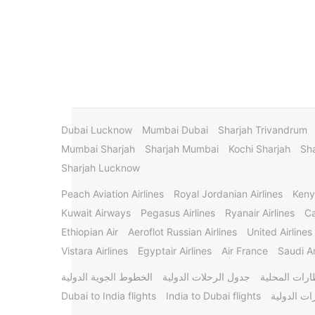
Dubai Lucknow
Mumbai Dubai
Sharjah Trivandrum
Mumbai Sharjah
Sharjah Mumbai
Kochi Sharjah
Sha
Sharjah Lucknow
Peach Aviation Airlines
Royal Jordanian Airlines
Keny
Kuwait Airways
Pegasus Airlines
Ryanair Airlines
Ca
Ethiopian Air
Aeroflot Russian Airlines
United Airlines
Vistara Airlines
Egyptair Airlines
Air France
Saudi Ar
ارات المحلية
جدول الرحلات الدولية
الخطوط الجوية الدولية
ات الدولية
India to Dubai flights
Dubai to India flights