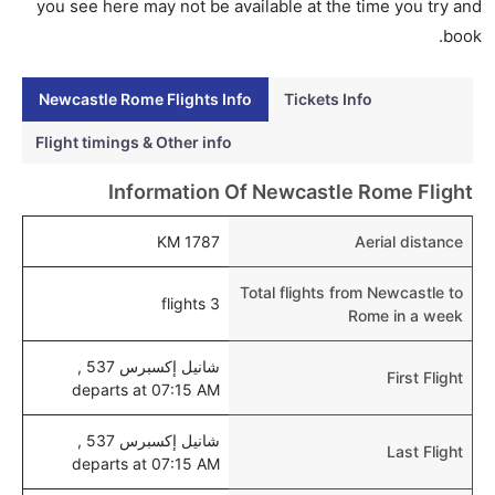
روما عبر الإنترنت؟
you see here may not be available at the time you try and
نعم، يمكن حجز فنادق متوسطة التكلفة بالقرب من المطار
book.
عبر اختيار فنادق كليرتريب.
Newcastle Rome Flights Info
Tickets Info
هل يتيح روما مطار إمكانية تغيير الحفاض للأطفال؟
نعم، يتيح مطار روما المطور حديثا هذه الإمكانية للأطفال و
Flight timings & Other info
الرضع.
Information Of Newcastle Rome Flight
1787 KM
Aerial distance
Total flights from Newcastle to
3 flights
Rome in a week
شانيل إكسبرس 537 ,
First Flight
departs at 07:15 AM
شانيل إكسبرس 537 ,
Last Flight
departs at 07:15 AM