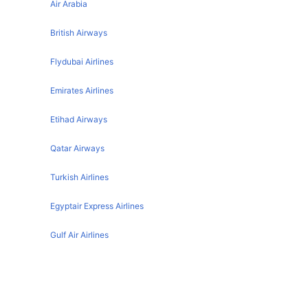
Newcastle Dublin Flights
Air Arabia
Athens Rome Flights
Newcastle Belfast Flights
Barcelona Rome Flights
British Airways
Newcastle Faro Flights
Glasgow Rome Flights
Flydubai Airlines
Newcastle Prague Flights
Liverpool Rome Flights
Emirates Airlines
Newcastle Dubai Flights
Malta Rome Flights
Newcastle Cardiff Flights
Etihad Airways
New York Rome Flights
Newcastle Malta Flights
Boston Rome Flights
Qatar Airways
Newcastle Cork Flights
Prague Rome Flights
Turkish Airlines
Newcastle Exeter Flights
Lisbon Rome Flights
Newcastle Lanzarote Flights
Egyptair Express Airlines
Berlin Rome Flights
Newcastle New York Flights
Zurich Rome Flights
Gulf Air Airlines
Newcastle Barcelona Flights
Chicago Rome Flights
Oman Air
Newcastle Amsterdam Flights
Geneva Rome Flights
Newcastle تفاصيل المطار
Frankfurt Rome Flights