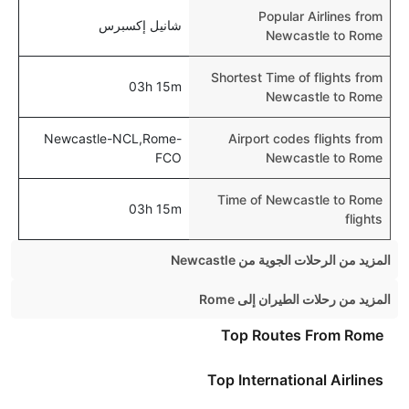
Popular Airlines from
شانيل إكسبرس
Newcastle to Rome
Shortest Time of flights from
03h 15m
Newcastle to Rome
Newcastle-NCL,Rome-
Airport codes flights from
FCO
Newcastle to Rome
Time of Newcastle to Rome
03h 15m
flights
المزيد من الرحلات الجوية من Newcastle
Newcastle London Flights
المزيد من رحلات الطيران إلى Rome
Newcastle Malaga Flights
Paris Rome Flights
Top Routes From Rome
Newcastle Southampton Flights
Dublin Rome Flights
Top International Airlines
Newcastle Paris Flights
Edinburgh Rome Flights