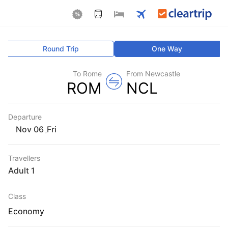
Round Trip
One Way
To Rome
From Newcastle
ROM
NCL
Departure
Fri
,
Travellers
1 Adult
Class
Economy