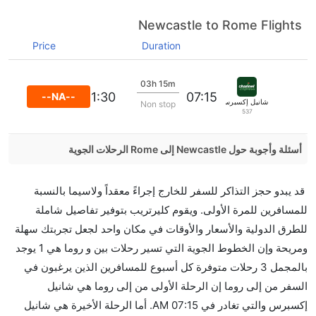
Newcastle to Rome Flights
Price
Duration
03h 15m
11:30
07:15
--NA--
شانيل إكسبرس
Non stop
537
أسئلة وأجوبة حول Newcastle إلى Rome الرحلات الجوية
هل صحيح أن Vueling Airlines تستغرق وقتا أقل في رحلة
قد يبدو حجز التذاكر للسفر للخارج إجراءً معقداً ولاسيما بالنسبة
مباشرة من إلىروما مما تستغرقه الخطوط الجوية الأخرى؟
للمسافرين للمرة الأولى. ويقوم كليرتريب بتوفير تفاصيل شاملة
نعم. توفر كل من Vueling Airlines أسرع رحلات الطيران
للطرق الدولية والأسعار والأوقات في مكان واحد لجعل تجربتك سهلة
على هذا الطريق،
ومريحة وإن الخطوط الجوية التي تسير رحلات بين و روما هي 1 يوجد
هل توفر شركات الطيران مساحة إضافية للنوم؟
بالمجمل 3 رحلات متوفرة كل أسبوع للمسافرين الذين يرغبون في
كثير من خطوط طيران درجة رجال الأعمال توفر مساحة
السفر من إلى روما إن الرحلة الأولى من إلى روما هي شانيل
إضافية للنوم.
إكسبرس والتي تغادر في 07:15 AM. أما الرحلة الأخيرة هي شانيل