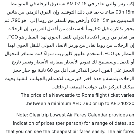
هل يمكنني حمل طعامي الخاص؟
إكسبرس والتي تغادر في 07:15 AM تستغرق الرحلة في المتوسط
نعم، يمكنك حمل طعامك الخاص، و لكن يجب أن يكون معبئا
03h 15m ساعات بما في ذلك التوقف. وإن الفرق الزمني بين هاتين
بشكل جيد.
المدينتين هو 03h 15m وأرخص يوم للسفر من روما إلى هو 790. قم
بحجز تذاكرك قبل 90 يوماً للاستفادة من أفضل العروض. إن الرحلات
هل سيقدم لي الكحول على متن رحلة من إلى روما؟
من تغادر من ورمز الاتحاد الدولي للنقل الجوي لهذا المطار هو FCO.
لا تقدم شركة الطيران الكحول على متن رحلة داخلية. يتم
إن الرحلات من روما تغادر من ورمز الاتحاد الدولي للنقل الجوي لهذا
تقديم الكحول على متن الرحلات الدولية فقط.
المطار هو FCO. استخدم تطبيق كليرتريب سواءً كنت مسافر للتجوال
ما متوسط أسعار رحلة الدرجة الاقتصادية من إلى روما؟
أو للعمل. وسيسمح لك تقويم الأسعار بمقارنة الأسعار وتغيير تاريخ
تتراوح أسعار رحلة الدرجة الاقتصادية من AED 790 إلى
الحجز على الفور. احجز التذاكر في أقل من 60 ثانية مع خيار حجز
AED 10220. شانيل إكسبرس يوفرون تذاكر في هذا
الرحلات بلمسة واحدة. اختر كليرتريب للاهتمام بالجوانب التقنية بحيث
النطاق من الأسعار.
يمكنك التركيز على جوانب الممتعة لرحلتك..
هل اختيار إنجاز إجراءات السفر عبر الإنترنت متاح في رحلة
The price of a Newcastle to Rome flight ticket varies
إلى روما؟
.
between a minimum
AED
790
or up to AED
10220
نعم، يتاح للمسافر خيار إنجاز إجراءات السفر في الرحلة من
Note: Cleartrip Lowest Air Fares Calendar provides an
إلى روما عبر الإنترنت أو في المطار.
indication of prices (per person) for a range of dates, so
هل يمكنني حجز فنادق متوسطة التكلفة بالقرب من مطار
that you can see the cheapest air fares easily. The air fares