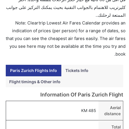
أوسترال, دلتا, طيران سيشل, الخطوط الجوية الكينية,
كليرتريب للاهتمام بالجوانب التقنية بحيث يمكنك التركيز على جوانب
الخطوط الجوية الفرنسية, شرق الصين للطيران, خطوط
الممتعة لرحلتك..
طيران موريشيوس, and فلاي بي يوفرون تذاكر في هذا
Note: Cleartrip Lowest Air Fares Calendar provides an
النطاق من الأسعار.
indication of prices (per person) for a range of dates, so
هل اختيار إنجاز إجراءات السفر عبر الإنترنت متاح في رحلة
that you can see the cheapest air fares easily. The air fares
إلى زيورخ؟
you see here may not be available at the time you try and
نعم، يتاح للمسافر خيار إنجاز إجراءات السفر في الرحلة من
book.
إلى زيورخ عبر الإنترنت أو في المطار.
Paris Zurich Flights Info
Tickets Info
هل يمكنني حجز فنادق متوسطة التكلفة بالقرب من مطار
زيورخ عبر الإنترنت؟
Flight timings & Other info
نعم، يمكن حجز فنادق متوسطة التكلفة بالقرب من المطار
Information Of Paris Zurich Flight
عبر اختيار فنادق كليرتريب.
هل يتيح زيورخ مطار إمكانية تغيير الحفاض للأطفال؟
Aerial
485 KM
distance
نعم، يتيح مطار زيورخ المطور حديثا هذه الإمكانية للأطفال و
الرضع.
Total