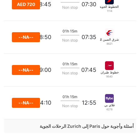
08:45
07:30
AED 720
الخطوط الجوية الفرنسية
Non stop
1114
01h 15m
08:50
07:35
--NA--
شرق الصين للطيران
Non stop
8621
01h 15m
09:00
07:45
--NA--
خطوط طيران موريشيوس
Non stop
9540
01h 15m
14:10
12:55
--NA--
فلاي بي
Non stop
4278
أسئلة وأجوبة حول Paris إلى Zurich الرحلات الجوية
هل صحيح أن SAS تستغرق وقتا أقل في رحلة مباشرة من