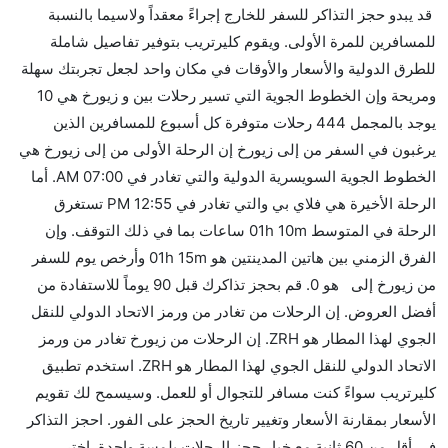
قد يبدو حجز التذاكر للسفر للخارج إجراءً معقداً ولاسيما بالنسبة
إلىزيورخ مما تستغرقه الخطوط الجوية الأخرى؟
للمسافرين للمرة الأولى. ويقوم كليرتريب بتوفير تفاصيل شاملة
نعم. توفر كل من SAS أسرع رحلات الطيران على هذا
للطرق الدولية والأسعار والأوقات في مكان واحد لجعل تجربتك سهلة
الطريق،
ومريحة وإن الخطوط الجوية التي تسير رحلات بين و زيورخ هي 10
هل توفر شركات الطيران مساحة إضافية للنوم؟
يوجد بالمجمل 444 رحلات متوفرة كل أسبوع للمسافرين الذين
كثير من خطوط طيران درجة رجال الأعمال توفر مساحة
يرغبون في السفر من إلى زيورخ إن الرحلة الأولى من إلى زيورخ هي
إضافية للنوم.
الخطوط الجوية السويسرية الدولية والتي تغادر في 07:00 AM. أما
هل يمكنني حمل طعامي الخاص؟
الرحلة الأخيرة هي فلاي بي والتي تغادر في 12:55 PM تستغرق
نعم، يمكنك حمل طعامك الخاص، و لكن يجب أن يكون معبئا
الرحلة في المتوسط 01h 10m ساعات بما في ذلك التوقف. وإن
بشكل جيد.
الفرق الزمني بين هاتين المدينتين هو 01h 15m وأرخص يوم للسفر
من زيورخ إلى هو 0. قم بحجز تذاكرك قبل 90 يوماً للاستفادة من
هل سيقدم لي الكحول على متن رحلة من إلى زيورخ؟
أفضل العروض. إن الرحلات من تغادر من ورمز الاتحاد الدولي للنقل
لا تقدم شركة الطيران الكحول على متن رحلة داخلية. يتم
الجوي لهذا المطار هو ZRH. إن الرحلات من زيورخ تغادر من ورمز
تقديم الكحول على متن الرحلات الدولية فقط.
الاتحاد الدولي للنقل الجوي لهذا المطار هو ZRH. استخدم تطبيق
ما متوسط أسعار رحلة الدرجة الاقتصادية من إلى زيورخ؟
كليرتريب سواءً كنت مسافر للتجوال أو للعمل. وسيسمح لك تقويم
تتراوح أسعار رحلة الدرجة الاقتصادية من AED 0 إلى AED
الأسعار بمقارنة الأسعار وتغيير تاريخ الحجز على الفور. احجز التذاكر
6750. الخطوط الجوية السويسرية الدولية, المتحدة, طيران
في أقل من 60 ثانية مع خيار حجز الرحلات بلمسة واحدة. اختر