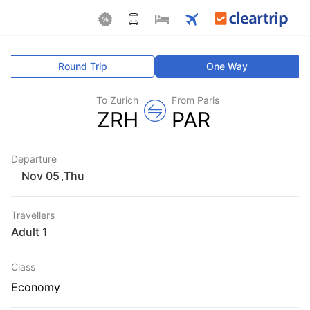
Round Trip
One Way
To Zurich
From Paris
ZRH
PAR
Departure
Thu
,
Travellers
1 Adult
Class
Economy