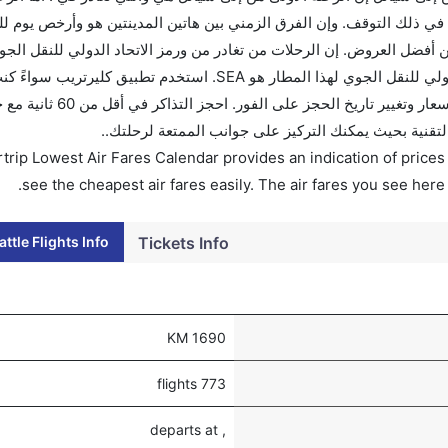
ي ذلك التوقف. وإن الفرق الزمني بين هاتين المدينتين هو وأرخص يوم ل
اكرك قبل 90 يوماً للاستفادة من أفضل العروض. إن الرحلات من تغادر من ورمز الاتحاد الدولي للنقل 
هو SEA. إن الرحلات من سياتل تغادر من ورمز الاتحاد الدولي للنقل الجوي لهذا المطار هو SEA. استخدم تطبيق
للتجوال أو للعمل. وسيسمح لك تقويم الأسعار بمقارنة الأسعار وتغيير تار
التقنية بحيث يمكنك التركيز على جوانب الممتعة لرحلتك..
trip Lowest Air Fares Calendar provides an indication of prices 
see the cheapest air fares easily. The air fares you see here
ttle Flights Info
Tickets Info
1690 KM
773 flights
, departs at