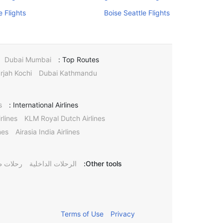
e Flights
Boise Seattle Flights
Dubai Mumbai
Top Routes :
rjah Kochi
Dubai Kathmandu
s
International Airlines :
rlines
KLM Royal Dutch Airlines
nes
Airasia India Airlines
Other tools:
الرحلات الداخلية
رحلات ط
Terms of Use
Privacy