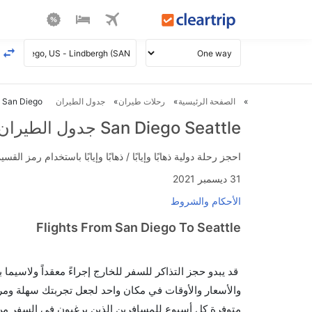
الصفحة الرئيسية
رحلات طيران
جدول الطيران
San Diego ل Seattle طيران
San Diego Seattle جدول الطيران
احجز رحلة دولية ذهابًا وإيابًا / ذهابًا وإيابًا باستخدام رمز القسيمة FLIGHTS واحصل على استرداد نقدي فوري يصل إلى 700
31 ديسمبر 2021
الأحكام والشروط
Flights From San Diego To Seattle
قد يبدو حجز التذاكر للسفر للخارج إجراءً معقداً ولاسيما
متوفرة كل أسبوع للمسافرين الذين يرغبون في السفر من إ