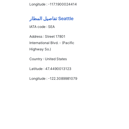
Longitude :
-117.1900024414
Seattle تفاصيل المطار
IATA code :
SEA
Address :
Street 17801
International Blvd. - (Pacific
Highway So.)
Country :
United States
Latitude :
47.4490013123
Longitude :
-122.3089981079