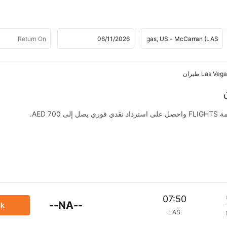
AED .
07:50
--NA--
ck
LAS