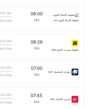
02h 18m
06:00
SEA
Non Stop
خطوط ألاسكا الجوية
602
02h 29m
06:26
SEA
Non Stop
خطوط سبيريت الجوية
1068
02h 24m
07:00
طيران المكسيك
8347
SEA
Non Stop
02h 38m
07:45
فيرجن أتلانتيك
4562
SEA
Non Stop