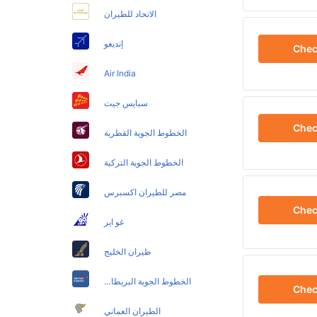
الاتحاد للطيران
إنديغو
Che
Air India
سبايس جيت
Che
الخطوط الجوية القطرية
الخطوط الجوية التركية
مصر للطيران اكسبرس
Che
غو اير
طيران الخليج
الخطوط الجوية البريطانية
Che
الطيران العماني