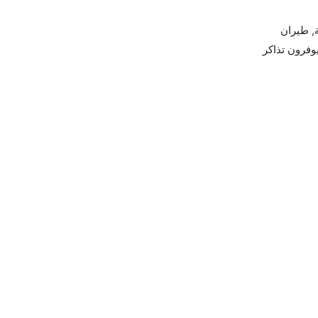
 الجوية, طيران
, الخطوط الجوية الفرنسية, and طيران أيسلندا يوفرون تذاكر