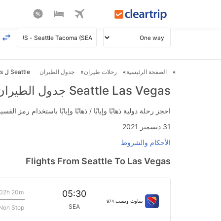
الصفحة الرئيسية
رحلات طيران
جدول الطيران
Seattle ل Las Vegas طيران
Seattle Las Vegas جدول الطيران
احجز رحلة دولية ذهابًا وإيابًا / ذهابًا وإيابًا باستخدام رمز القسيمة FLIGHTS واحصل على استرداد نقدي فوري يصل إلى 700
31 ديسمبر 2021
الأحكام والشروط
Flights From Seattle To Las Vegas
02h 20m
05:30
ساوث ويست
974
SEA
Non Stop