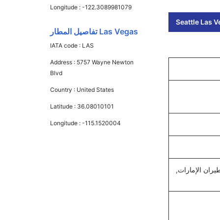
Longitude :
-122.3089981079
Seattle Las V
Las Vegas تفاصيل المطار
IATA code :
LAS
Address :
5757 Wayne Newton
Blvd
Country :
United States
Latitude :
36.08010101
Longitude :
-115.1520004
يران الإمارات,