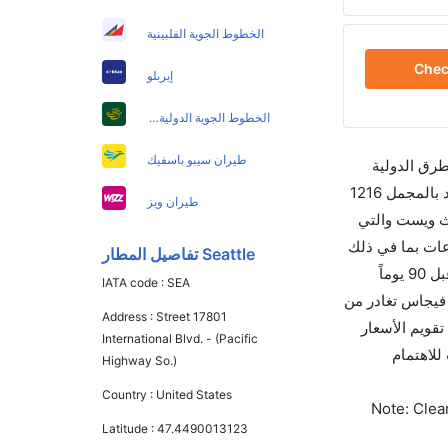
الخطوط الجوية الفلبينية
Che
إيربلو
الخطوط الجوية الدولية الباكستانية
طيران سيبو باسفيك
طرق الدولية
والأسعار والأوقات في مكان واحد لجعل تجربتك سهلة ومريحة وإن الخطوط الجوية التي تسير رحلات بين و لاس فيجاس هي 10 يوجد بالمجمل 1216
طيران ويز
ث ويست والتي
حلة الأخيرة هي طيران أيسلندا والتي تغادر في 01:30 PM تستغرق الرحلة في المتوسط 02h 17m ساعات بما في ذلك
Seattle تفاصيل المطار
التوقف. وإن الفرق الزمني بين هاتين المدينتين هو 02h 38m وأرخص يوم للسفر من لاس فيجاس إلى هو 390. قم بحجز تذاكرك قبل 90 يوماً
IATA code :
SEA
الجوي لهذا المطار هو LAS. إن الرحلات من لاس فيجاس تغادر من
Address :
Street 17801
سمح لك تقويم الأسعار
International Blvd. - (Pacific
 كليرتريب للاهتمام
Highway So.)
Country :
United States
Note: Clear
Latitude :
47.4490013123