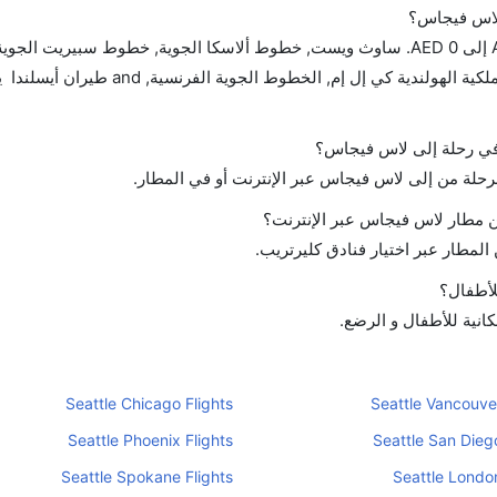
 لاس فيجاس؟
تتراوح أسعار رحلة الدرجة الاقتصادية من AED 390 إلى AED 0. ساوث ويست, خطوط ألاسكا الجوية, خطوط سبيريت
المكسيك, فيرجن أتلانتيك, دلتا, طيران الإمارات, الملكية الهولندية كي إل إم
ح في رحلة إلى لاس فيجاس؟
لرحلة من إلى لاس فيجاس عبر الإنترنت أو في المطار.
 مطار لاس فيجاس عبر الإنترنت؟
لمطار عبر اختيار فنادق كليرتريب.
لأطفال؟
انية للأطفال و الرضع.
Seattle Chicago Flights
Seattle Vancouver
Seattle Phoenix Flights
Seattle San Diego
Seattle Spokane Flights
Seattle London