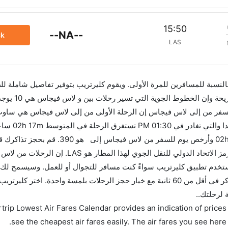
15:50
--NA--
ck
LAS
 بالنسبة للمسافرين للمرة الأولى. ويقوم كليرتريب بتوفير تفاصيل شاملة لل
لسفر من إلى لاس فيجاس إن الرحلة الأولى من إلى لاس فيجاس هي ساو
تغادر في 05:30 AM. أما الر
للاستفادة من أفضل العروض. إن الرحلات من تغادر من ورمز الاتحاد الدولي للنقل 
الاتحاد الدولي للنقل الجوي لهذا المطار هو LAS. استخدم تطبيق كليرتريب سواءً كنت مسافر للتجوال أو للعمل. وسي
بمقارنة الأسعار وتغيير تاريخ الحجز على الفور. احجز التذاكر في أقل من 60 ثانية مع خيار حجز الرحلات بلمسة واحدة. اختر
 لرحلتك..
trip Lowest Air Fares Calendar provides an indication of prices 
see the cheapest air fares easily. The air fares you see here