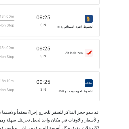
18h 00m
09:25
SIN
Non Stop
الخطوط الجوية السنغافورية
16
18h 00m
09:25
Air India
7202
SIN
Non Stop
18h 10m
09:25
SIN
Non Stop
الخطوط الجوية جيت بلو
5302
قد يبدو حجز التذاكر للسفر للخارج إجراءً معقداً ولاسيما
37 رحلات متوفرة كل أسبوع للمسافرين الذين يرغبون 