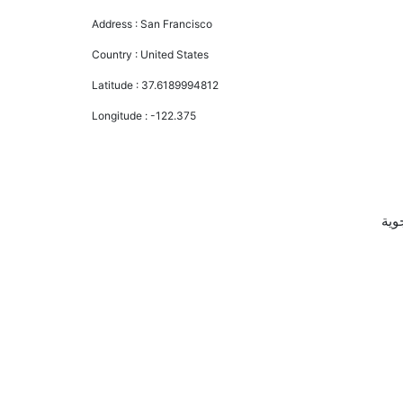
Address :
San Francisco
Country :
United States
Latitude :
37.6189994812
Longitude :
-122.375
 الجوية