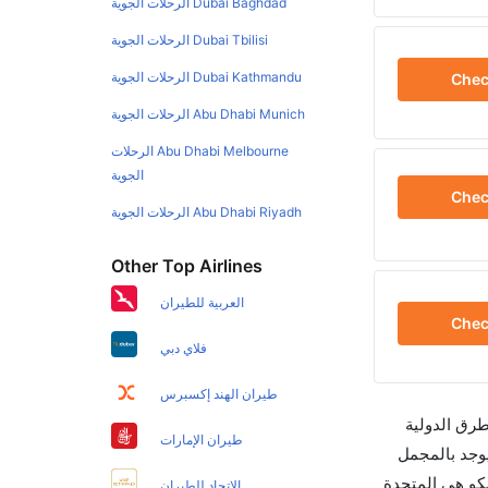
Dubai Baghdad الرحلات الجوية
Dubai Tbilisi الرحلات الجوية
Dubai Kathmandu الرحلات الجوية
Che
Abu Dhabi Munich الرحلات الجوية
Abu Dhabi Melbourne الرحلات
الجوية
Che
Abu Dhabi Riyadh الرحلات الجوية
Other Top Airlines
العربية للطيران
Che
فلاي دبي
طيران الهند إكسبرس
طرق الدولية
طيران الإمارات
الأوقات في مكان واحد لجعل تجربتك سهلة ومريحة وإن الخطوط الجوية التي تسير رحلات بين و سان فرانسيسكو هي 4 يوجد بالمجمل
كو هي المتحدة
الاتحاد للطيران