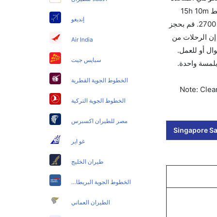
والتي تغادر في 08:45 AM. أما الرحلة الأخيرة هي الخطوط الجوية جيت بلو والتي تغادر في 09:25 AM تستغرق الرحلة في المتوسط 15h 10m
إنديغو
ساعات بما في ذلك التوقف. وإن الفرق الزمني بين هاتين المدينتين هو 18h 10m وأرخص يوم للسفر من سان فرانسيسكو إلى هو 2700. قم بحجز
ل 90 يوماً للاستفادة من أفضل العروض. إن الرحلات من تغادر من ورمز الاتحاد الدولي للنقل الجوي لهذا المطار هو SFO. إن الرحلات من
Air India
كنت مسافر للتجوال أو للعمل.
سبايس جيت
ن 60 ثانية مع خيار حجز الرحلات بلمسة واحدة.
الخطوط الجوية القطرية
Note: Clear
الخطوط الجوية التركية
مصر للطيران اكسبرس
Singapore Sa
غو اير
طيران الخليج
الخطوط الجوية البريطانية
الطيران العماني