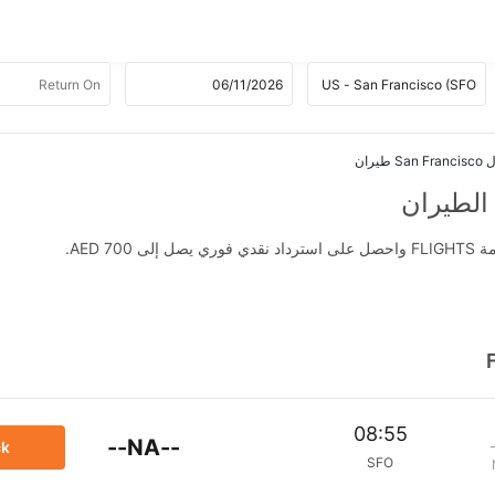
AED .
08:55
--NA--
ck
SFO