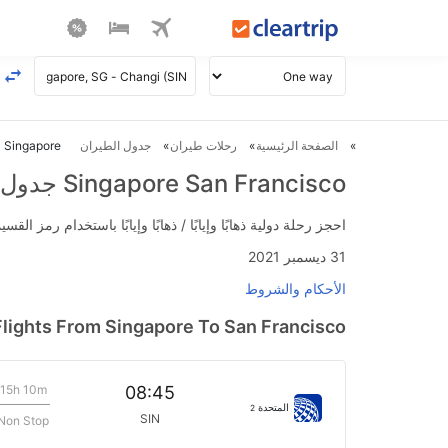
الصفحة الرئيسية
رحلات طيران
جدول الطيران
Singapore ل San Francisco طيران
Singapore San Francisco جدول الطيران
احجز رحلة دولية ذهابًا وإيابًا / ذهابًا وإيابًا باستخدام رمز القسيمة FLIGHTS واحصل على استرداد نقدي فوري يصل إلى 700
31 ديسمبر 2021
الأحكام والشروط
Flights From Singapore To San Francisco
15h 10m
08:45
المتحدة
2
SIN
Non Stop