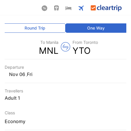
Round Trip
One Way
To Manila
From Toronto
MNL
YTO
Departure
Fri
,
Travellers
1 Adult
Class
Economy