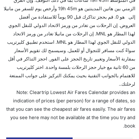
في المتوسط 19h 45m ساعات بما في ذلك التوقف. وإن الفرق
الزمني بين هاتين المدينتين هو 19h 45m وأرخص يوم للسفر من مانيلا
هل سيقدم لي الكحول على متن رحلة من إلى مانيلا؟
إلى هو 0. قم بحجز تذاكرك قبل 90 يوماً للاستفادة من أفضل
لا تقدم شركة الطيران الكحول على متن رحلة داخلية. يتم
العروض. إن الرحلات من تغادر من ورمز الاتحاد الدولي للنقل الجوي
تقديم الكحول على متن الرحلات الدولية فقط.
لهذا المطار هو MNL. إن الرحلات من مانيلا تغادر من ورمز الاتحاد
ما متوسط أسعار رحلة الدرجة الاقتصادية من إلى مانيلا؟
الدولي للنقل الجوي لهذا المطار هو MNL. استخدم تطبيق كليرتريب
تتراوح أسعار رحلة الدرجة الاقتصادية من AED 0 إلى AED
سواءً كنت مسافر للتجوال أو للعمل. وسيسمح لك تقويم الأسعار
0. الخطوط الجوية الفلبينية يوفرون تذاكر في هذا النطاق
بمقارنة الأسعار وتغيير تاريخ الحجز على الفور. احجز التذاكر في أقل
من الأسعار.
من 60 ثانية مع خيار حجز الرحلات بلمسة واحدة. اختر كليرتريب
هل اختيار إنجاز إجراءات السفر عبر الإنترنت متاح في رحلة
للاهتمام بالجوانب التقنية بحيث يمكنك التركيز على جوانب الممتعة
إلى مانيلا؟
لرحلتك..
نعم، يتاح للمسافر خيار إنجاز إجراءات السفر في الرحلة من
Note: Cleartrip Lowest Air Fares Calendar provides an
إلى مانيلا عبر الإنترنت أو في المطار.
indication of prices (per person) for a range of dates, so
that you can see the cheapest air fares easily. The air fares
هل يمكنني حجز فنادق متوسطة التكلفة بالقرب من مطار
you see here may not be available at the time you try and
مانيلا عبر الإنترنت؟
book.
نعم، يمكن حجز فنادق متوسطة التكلفة بالقرب من المطار
عبر اختيار فنادق كليرتريب.