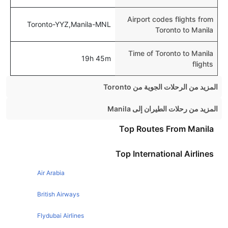
Airport codes flights from
Toronto-YYZ,Manila-MNL
Toronto to Manila
Time of Toronto to Manila
19h 45m
flights
المزيد من الرحلات الجوية من Toronto
Toronto New York Flights
المزيد من رحلات الطيران إلى Manila
Toronto Vancouver Flights
London Manila Flights
Top Routes From Manila
Toronto London Flights
Dubai Manila Flights
Top International Airlines
Toronto Montreal Flights
Sydney Manila Flights
Toronto London Flights
Air Arabia
Hong Kong Manila Flights
Toronto Calgary Flights
Davao Manila Flights
British Airways
Toronto Ottawa Flights
Melbourne Manila Flights
Flydubai Airlines
Toronto Orlando Flights
Abu Dhabi Manila Flights