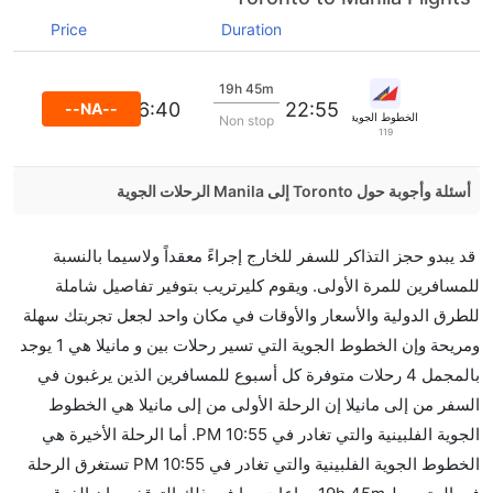
Price
Duration
19h 45m
06:40
22:55
--NA--
الخطوط الجوية الفلبينية
Non stop
119
أسئلة وأجوبة حول Toronto إلى Manila الرحلات الجوية
هل صحيح أن تستغرق وقتا أقل في رحلة مباشرة من
قد يبدو حجز التذاكر للسفر للخارج إجراءً معقداً ولاسيما بالنسبة
إلىمانيلا مما تستغرقه الخطوط الجوية الأخرى؟
للمسافرين للمرة الأولى. ويقوم كليرتريب بتوفير تفاصيل شاملة
نعم. توفر كل من أسرع رحلات الطيران على هذا الطريق،
للطرق الدولية والأسعار والأوقات في مكان واحد لجعل تجربتك سهلة
هل توفر شركات الطيران مساحة إضافية للنوم؟
ومريحة وإن الخطوط الجوية التي تسير رحلات بين و مانيلا هي 1 يوجد
كثير من خطوط طيران درجة رجال الأعمال توفر مساحة
بالمجمل 4 رحلات متوفرة كل أسبوع للمسافرين الذين يرغبون في
إضافية للنوم.
السفر من إلى مانيلا إن الرحلة الأولى من إلى مانيلا هي الخطوط
هل يمكنني حمل طعامي الخاص؟
الجوية الفلبينية والتي تغادر في 10:55 PM. أما الرحلة الأخيرة هي
نعم، يمكنك حمل طعامك الخاص، و لكن يجب أن يكون معبئا
الخطوط الجوية الفلبينية والتي تغادر في 10:55 PM تستغرق الرحلة
بشكل جيد.