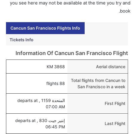
إلى سان فرانسيسكو عبر الإنترنت أو في المطار.
you see here may not be available at the time you try and
book.
هل يمكنني حجز فنادق متوسطة التكلفة بالقرب من مطار
سان فرانسيسكو عبر الإنترنت؟
Cancun San Francisco Flights Info
نعم، يمكن حجز فنادق متوسطة التكلفة بالقرب من المطار
عبر اختيار فنادق كليرتريب.
Tickets Info
هل يتيح سان فرانسيسكو مطار إمكانية تغيير الحفاض
Information Of Cancun San Francisco Flight
للأطفال؟
نعم، يتيح مطار سان فرانسيسكو المطور حديثا هذه
3868 KM
Aerial distance
الإمكانية للأطفال و الرضع.
Total flights from Cancun to
88 flights
San Francisco in a week
المتحدة 1159 , departs at
First Flight
07:00 AM
إنتير جيت 830 , departs at
Last Flight
06:45 PM