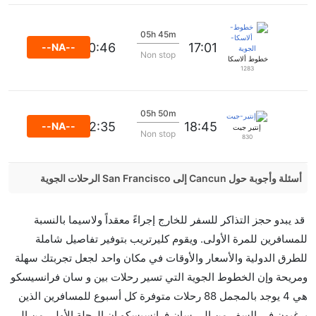
05h 45m
20:46
17:01
--NA--
Non stop
خطوط ألاسكا الجوية
1283
05h 50m
22:35
18:45
--NA--
إنتير جيت
Non stop
830
أسئلة وأجوبة حول Cancun إلى San Francisco الرحلات الجوية
هل صحيح أن تستغرق وقتا أقل في رحلة مباشرة من
قد يبدو حجز التذاكر للسفر للخارج إجراءً معقداً ولاسيما بالنسبة
إلىسان فرانسيسكو مما تستغرقه الخطوط الجوية الأخرى؟
للمسافرين للمرة الأولى. ويقوم كليرتريب بتوفير تفاصيل شاملة
نعم. توفر كل من أسرع رحلات الطيران على هذا الطريق،
للطرق الدولية والأسعار والأوقات في مكان واحد لجعل تجربتك سهلة
هل توفر شركات الطيران مساحة إضافية للنوم؟
ومريحة وإن الخطوط الجوية التي تسير رحلات بين و سان فرانسيسكو
كثير من خطوط طيران درجة رجال الأعمال توفر مساحة
هي 4 يوجد بالمجمل 88 رحلات متوفرة كل أسبوع للمسافرين الذين
إضافية للنوم.
يرغبون في السفر من إلى سان فرانسيسكو إن الرحلة الأولى من إلى