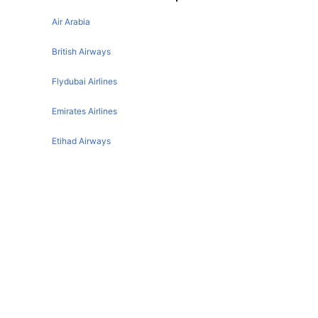
New York San Francisco Flights
Air Arabia
Chicago San Francisco Flights
Manchester San Francisco Flights
British Airways
Las Vegas San Francisco Flights
Flydubai Airlines
Seattle San Francisco Flights
Emirates Airlines
Sydney San Francisco Flights
Etihad Airways
Denver San Francisco Flights
Toronto San Francisco Flights
Qatar Airways
Singapore San Francisco Flights
Turkish Airlines
Phoenix San Francisco Flights
Egyptair Express Airlines
Miami San Francisco Flights
Austin San Francisco Flights
Gulf Air Airlines
Paris San Francisco Flights
Oman Air
Auckland San Francisco Flights