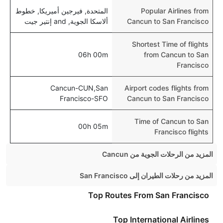
Popular Airlines from
المتحدة, فيرجين أميريكا, خطوط
Cancun to San Francisco
ألاسكا الجوية, and إنتير جيت
Shortest Time of flights
06h 00m
from Cancun to San
Francisco
Cancun-CUN,San
Airport codes flights from
Francisco-SFO
Cancun to San Francisco
Time of Cancun to San
00h 05m
Francisco flights
المزيد من الرحلات الجوية من Cancun
Cancun Havana Flights
المزيد من رحلات الطيران إلى San Francisco
Cancun London Flights
London San Francisco Flights
Top Routes From San Francisco
Cancun Miami Flights
Los Angeles San Francisco Flights
Top International Airlines
Cancun Mexico City Flights