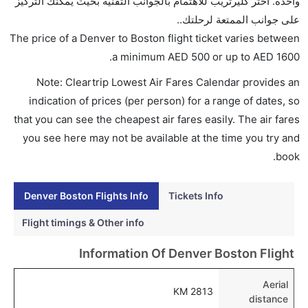
واحدة. اختر كليرتريب للاهتمام بالجوانب التقنية بحيث يمكنك التركيز
ويست, الخطوط الجوية جيت بلو, طيران الإمارات, إل عال
على جوانب الممتعة لرحلتك..
الإسرائيلية للطيران, and الخطوط الجوية القطرية يوفرون
The price of a Denver to Boston flight ticket varies between
تذاكر في هذا النطاق من الأسعار.
.
a minimum
AED
500
or up to AED
1600
هل اختيار إنجاز إجراءات السفر عبر الإنترنت متاح في رحلة
Note: Cleartrip Lowest Air Fares Calendar provides an
إلى بوسطن؟
indication of prices (per person) for a range of dates, so
نعم، يتاح للمسافر خيار إنجاز إجراءات السفر في الرحلة من
that you can see the cheapest air fares easily. The air fares
إلى بوسطن عبر الإنترنت أو في المطار.
you see here may not be available at the time you try and
هل يمكنني حجز فنادق متوسطة التكلفة بالقرب من مطار
book.
بوسطن عبر الإنترنت؟
نعم، يمكن حجز فنادق متوسطة التكلفة بالقرب من المطار
Denver Boston Flights Info
Tickets Info
عبر اختيار فنادق كليرتريب.
Flight timings & Other info
هل يتيح بوسطن مطار إمكانية تغيير الحفاض للأطفال؟
Information Of Denver Boston Flight
نعم، يتيح مطار بوسطن المطور حديثا هذه الإمكانية
للأطفال و الرضع.
Aerial
2813 KM
distance