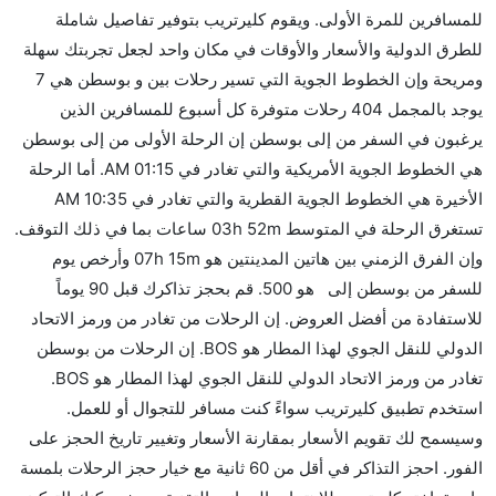
للمسافرين للمرة الأولى. ويقوم كليرتريب بتوفير تفاصيل شاملة
الأخرى؟
للطرق الدولية والأسعار والأوقات في مكان واحد لجعل تجربتك سهلة
نعم. توفر كل من American Airlines أسرع رحلات
ومريحة وإن الخطوط الجوية التي تسير رحلات بين و بوسطن هي 7
الطيران على هذا الطريق،
يوجد بالمجمل 404 رحلات متوفرة كل أسبوع للمسافرين الذين
هل توفر شركات الطيران مساحة إضافية للنوم؟
يرغبون في السفر من إلى بوسطن إن الرحلة الأولى من إلى بوسطن
كثير من خطوط طيران درجة رجال الأعمال توفر مساحة
هي الخطوط الجوية الأمريكية والتي تغادر في 01:15 AM. أما الرحلة
إضافية للنوم.
الأخيرة هي الخطوط الجوية القطرية والتي تغادر في 10:35 AM
هل يمكنني حمل طعامي الخاص؟
تستغرق الرحلة في المتوسط 03h 52m ساعات بما في ذلك التوقف.
نعم، يمكنك حمل طعامك الخاص، و لكن يجب أن يكون معبئا
وإن الفرق الزمني بين هاتين المدينتين هو 07h 15m وأرخص يوم
بشكل جيد.
للسفر من بوسطن إلى هو 500. قم بحجز تذاكرك قبل 90 يوماً
للاستفادة من أفضل العروض. إن الرحلات من تغادر من ورمز الاتحاد
هل سيقدم لي الكحول على متن رحلة من إلى بوسطن؟
الدولي للنقل الجوي لهذا المطار هو BOS. إن الرحلات من بوسطن
لا تقدم شركة الطيران الكحول على متن رحلة داخلية. يتم
تغادر من ورمز الاتحاد الدولي للنقل الجوي لهذا المطار هو BOS.
تقديم الكحول على متن الرحلات الدولية فقط.
استخدم تطبيق كليرتريب سواءً كنت مسافر للتجوال أو للعمل.
ما متوسط أسعار رحلة الدرجة الاقتصادية من إلى بوسطن؟
وسيسمح لك تقويم الأسعار بمقارنة الأسعار وتغيير تاريخ الحجز على
تتراوح أسعار رحلة الدرجة الاقتصادية من AED 500 إلى
الفور. احجز التذاكر في أقل من 60 ثانية مع خيار حجز الرحلات بلمسة
AED 1600. الخطوط الجوية الأمريكية, المتحدة, ساوث