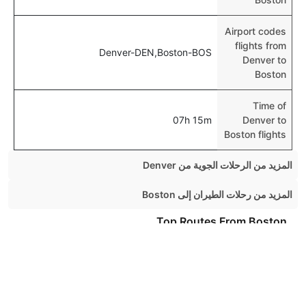
Airport codes
flights from
Denver-DEN,Boston-BOS
Denver to
Boston
Time of
07h 15m
Denver to
Boston flights
المزيد من الرحلات الجوية من Denver
Denver Chicago Flights
المزيد من رحلات الطيران إلى Boston
Denver Phoenix Flights
New York Boston Flights
Top Routes From Boston
Denver Orlando Flights
Chicago Boston Flights
Top International Airlines
Denver Houston Flights
Atlanta Boston Flights
Denver San Francisco Flights
Air Arabia
Toronto Boston Flights
Denver New York Flights