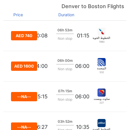
Denver to Boston Flights
Price
Duration
06h 53m
10:08
01:15
AED 740
الخطوط الجوية الأمريكية
Non stop
1980
06h 00m
14:00
06:00
AED 1600
المتحدة
Non stop
532
07h 15m
15:15
06:00
--NA--
ساوث ويست
Non stop
227
03h 52m
16:27
10:35
--NA--
الخطوط الجوية جيت بلو
Non stop