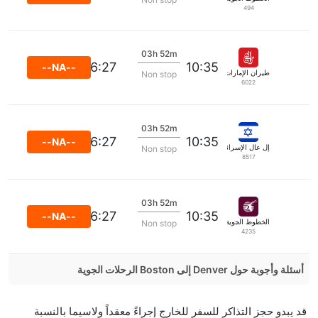
494
03h 52m
16:27
10:35
--NA--
طيران الإمارات
Non stop
6022
03h 52m
16:27
10:35
--NA--
إل عال الإسرائيلية للطيران
Non stop
8517
03h 52m
16:27
10:35
--NA--
الخطوط الجوية القطرية
Non stop
4235
أسئلة وأجوبة حول Denver إلى Boston الرحلات الجوية
هل صحيح أن American Airlines تستغرق وقتا أقل في
قد يبدو حجز التذاكر للسفر للخارج إجراءً معقداً ولاسيما بالنسبة
رحلة مباشرة من إلىبوسطن مما تستغرقه الخطوط الجوية