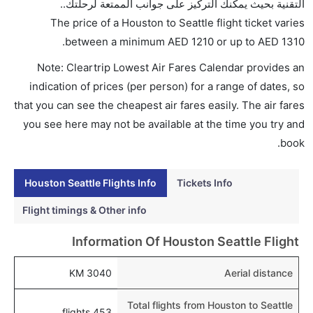
التقنية بحيث يمكنك التركيز على جوانب الممتعة لرحلتك..
هل اختيار إنجاز إجراءات السفر عبر الإنترنت متاح في رحلة
The price of a Houston to Seattle flight ticket varies
إلى سياتل؟
.
between a minimum
AED
1210
or up to AED
1310
نعم، يتاح للمسافر خيار إنجاز إجراءات السفر في الرحلة من
Note: Cleartrip Lowest Air Fares Calendar provides an
إلى سياتل عبر الإنترنت أو في المطار.
indication of prices (per person) for a range of dates, so
هل يمكنني حجز فنادق متوسطة التكلفة بالقرب من مطار
that you can see the cheapest air fares easily. The air fares
سياتل عبر الإنترنت؟
you see here may not be available at the time you try and
نعم، يمكن حجز فنادق متوسطة التكلفة بالقرب من المطار
book.
عبر اختيار فنادق كليرتريب.
Houston Seattle Flights Info
Tickets Info
هل يتيح سياتل مطار إمكانية تغيير الحفاض للأطفال؟
نعم، يتيح مطار سياتل المطور حديثا هذه الإمكانية للأطفال
Flight timings & Other info
و الرضع.
Information Of Houston Seattle Flight
3040 KM
Aerial distance
Total flights from Houston to Seattle
453 flights