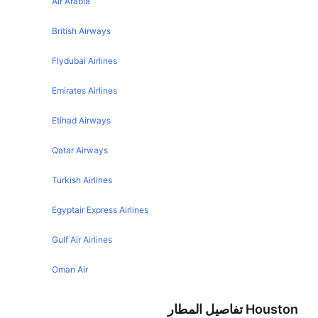
Air Arabia
Vancouver Seattle Flights
Houston Atlanta Flights
San Diego Seattle Flights
British Airways
Houston Orlando Flights
New York Seattle Flights
Flydubai Airlines
Houston Cancun Flights
Portland Seattle Flights
Emirates Airlines
Houston New Orleans Flights
Spokane Seattle Flights
Houston Boston Flights
Etihad Airways
Las Vegas Seattle Flights
Houston Paris Flights
Sacramento Seattle Flights
Qatar Airways
Houston Mexico City Flights
San Jose Seattle Flights
Turkish Airlines
Houston Phoenix Flights
Detroit Seattle Flights
Houston Nashville Flights
Egyptair Express Airlines
Austin Seattle Flights
Houston Austin Flights
Toronto Seattle Flights
Gulf Air Airlines
Houston Tampa Flights
Oakland Seattle Flights
Oman Air
Houston Detroit Flights
Orlando Seattle Flights
Houston San Antonio Flights
Houston تفاصيل المطار
Miami Seattle Flights