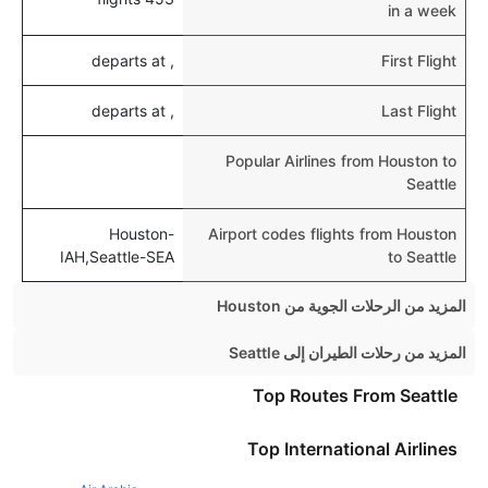
in a week
, departs at
First Flight
, departs at
Last Flight
Popular Airlines from Houston to
Seattle
Houston-
Airport codes flights from Houston
IAH,Seattle-SEA
to Seattle
المزيد من الرحلات الجوية من Houston
Houston Chicago Flights
المزيد من رحلات الطيران إلى Seattle
Houston New York Flights
Chicago Seattle Flights
Top Routes From Seattle
Houston Denver Flights
San Francisco Seattle Flights
Top International Airlines
Houston Miami Flights
London Seattle Flights
Houston Los Angeles Flights