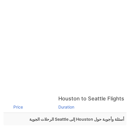
Houston to Seattle Flights
Price
Duration
أسئلة وأجوبة حول Houston إلى Seattle الرحلات الجوية
هل صحيح أن Delta تستغرق وقتا أقل في رحلة مباشرة من