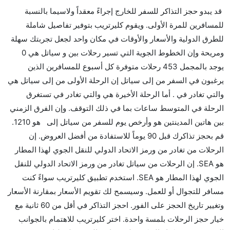
قد يبدو حجز التذاكر للسفر للخارج إجراءً معقداً ولاسيما بالنسبة
إلىسياتل مما تستغرقه الخطوط الجوية الأخرى؟
للمسافرين للمرة الأولى. ويقوم كليرتريب بتوفير تفاصيل شاملة
نعم. توفر كل من Delta أسرع رحلات الطيران على هذا
للطرق الدولية والأسعار والأوقات في مكان واحد لجعل تجربتك سهلة
الطريق،
ومريحة وإن الخطوط الجوية التي تسير رحلات بين و سياتل هي 0
هل توفر شركات الطيران مساحة إضافية للنوم؟
يوجد بالمجمل 453 رحلات متوفرة كل أسبوع للمسافرين الذين
كثير من خطوط طيران درجة رجال الأعمال توفر مساحة
يرغبون في السفر من إلى سياتل إن الرحلة الأولى من إلى سياتل هي
إضافية للنوم.
والتي تغادر في . أما الرحلة الأخيرة هي والتي تغادر في تستغرق
هل يمكنني حمل طعامي الخاص؟
الرحلة في المتوسط ساعات بما في ذلك التوقف. وإن الفرق الزمني
نعم، يمكنك حمل طعامك الخاص، و لكن يجب أن يكون معبئا
بين هاتين المدينتين هو وأرخص يوم للسفر من سياتل إلى هو 1210.
بشكل جيد.
قم بحجز تذاكرك قبل 90 يوماً للاستفادة من أفضل العروض. إن
الرحلات من تغادر من ورمز الاتحاد الدولي للنقل الجوي لهذا المطار
هل سيقدم لي الكحول على متن رحلة من إلى سياتل؟
هو SEA. إن الرحلات من سياتل تغادر من ورمز الاتحاد الدولي للنقل
لا تقدم شركة الطيران الكحول على متن رحلة داخلية. يتم
الجوي لهذا المطار هو SEA. استخدم تطبيق كليرتريب سواءً كنت
تقديم الكحول على متن الرحلات الدولية فقط.
مسافر للتجوال أو للعمل. وسيسمح لك تقويم الأسعار بمقارنة الأسعار
ما متوسط أسعار رحلة الدرجة الاقتصادية من إلى سياتل؟
وتغيير تاريخ الحجز على الفور. احجز التذاكر في أقل من 60 ثانية مع
تتراوح أسعار رحلة الدرجة الاقتصادية من AED 1210 إلى
خيار حجز الرحلات بلمسة واحدة. اختر كليرتريب للاهتمام بالجوانب
AED 1310. يوفرون تذاكر في هذا النطاق من الأسعار.