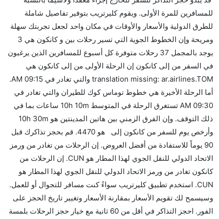
إلىكانكون مما تستغرقه الخطوط الجوية الأخرى؟
للمسافرين للمرة الأولى. ويقوم كليرتريب بتوفير تفاصيل شاملة
نعم. توفر كل من أسرع رحلات الطيران على هذا الطريق،
للطرق الدولية والأسعار والأوقات في مكان واحد لجعل تجربتك سهلة
هل توفر شركات الطيران مساحة إضافية للنوم؟
ومريحة وإن الخطوط الجوية التي تسير رحلات بين و كانكون هي 3
كثير من خطوط طيران درجة رجال الأعمال توفر مساحة
يوجد بالمجمل 37 رحلات متوفرة كل أسبوع للمسافرين الذين يرغبون
إضافية للنوم.
في السفر من إلى كانكون إن الرحلة الأولى من إلى كانكون هي
هل يمكنني حمل طعامي الخاص؟
translation missing: ar.airlines.TOM والتي تغادر في 09:15 AM.
نعم، يمكنك حمل طعامك الخاص، و لكن يجب أن يكون معبئا
أما الرحلة الأخيرة هي خطوط توماس كوك للطيران والتي تغادر في
بشكل جيد.
09:30 AM تستغرق الرحلة في المتوسط 10h 10m ساعات بما في
ذلك التوقف. وإن الفرق الزمني بين هاتين المدينتين هو 10h 30m
هل سيقدم لي الكحول على متن رحلة من إلى كانكون؟
وأرخص يوم للسفر من كانكون إلى هو 4470. قم بحجز تذاكرك قبل
لا تقدم شركة الطيران الكحول على متن رحلة داخلية. يتم
90 يوماً للاستفادة من أفضل العروض. إن الرحلات من تغادر من ورمز
تقديم الكحول على متن الرحلات الدولية فقط.
الاتحاد الدولي للنقل الجوي لهذا المطار هو CUN. إن الرحلات من
ما متوسط أسعار رحلة الدرجة الاقتصادية من إلى كانكون؟
كانكون تغادر من ورمز الاتحاد الدولي للنقل الجوي لهذا المطار هو
تتراوح أسعار رحلة الدرجة الاقتصادية من AED 4470 إلى
CUN. استخدم تطبيق كليرتريب سواءً كنت مسافر للتجوال أو للعمل.
AED 0. , كوندور, and خطوط توماس كوك للطيران
وسيسمح لك تقويم الأسعار بمقارنة الأسعار وتغيير تاريخ الحجز على
يوفرون تذاكر في هذا النطاق من الأسعار.
الفور. احجز التذاكر في أقل من 60 ثانية مع خيار حجز الرحلات بلمسة