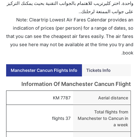
هل اختيار إنجاز إجراءات السفر عبر الإنترنت متاح في رحلة
واحدة. اختر كليرتريب للاهتمام بالجوانب التقنية بحيث يمكنك التركيز
إلى كانكون؟
على جوانب الممتعة لرحلتك..
نعم، يتاح للمسافر خيار إنجاز إجراءات السفر في الرحلة من
Note: Cleartrip Lowest Air Fares Calendar provides an
إلى كانكون عبر الإنترنت أو في المطار.
indication of prices (per person) for a range of dates, so
that you can see the cheapest air fares easily. The air fares
هل يمكنني حجز فنادق متوسطة التكلفة بالقرب من مطار
you see here may not be available at the time you try and
كانكون عبر الإنترنت؟
book.
نعم، يمكن حجز فنادق متوسطة التكلفة بالقرب من المطار
عبر اختيار فنادق كليرتريب.
Manchester Cancun Flights Info
Tickets Info
هل يتيح كانكون مطار إمكانية تغيير الحفاض للأطفال؟
نعم، يتيح مطار كانكون المطور حديثا هذه الإمكانية للأطفال
Information Of Manchester Cancun Flight
و الرضع.
7787 KM
Aerial distance
Total flights from
37 flights
Manchester to Cancun in
a week