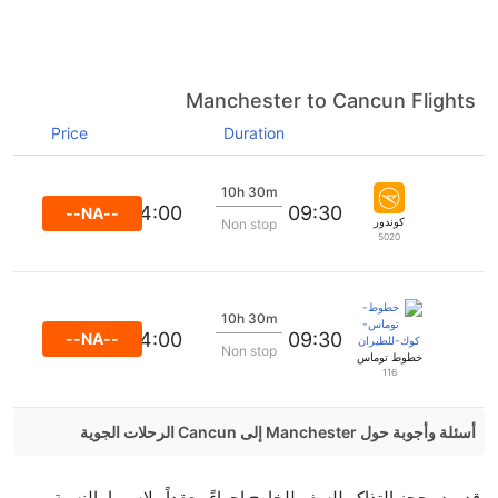
Manchester to Cancun Flights
Price
Duration
10h 30m
14:00
09:30
--NA--
كوندور
Non stop
5020
10h 30m
14:00
09:30
--NA--
Non stop
خطوط توماس كوك للطيران
116
أسئلة وأجوبة حول Manchester إلى Cancun الرحلات الجوية
هل صحيح أن تستغرق وقتا أقل في رحلة مباشرة من
قد يبدو حجز التذاكر للسفر للخارج إجراءً معقداً ولاسيما بالنسبة