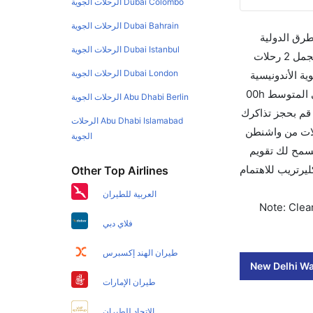
Dubai Colombo الرحلات الجوية
Dubai Bahrain الرحلات الجوية
طرق الدولية
Dubai Istanbul الرحلات الجوية
والأسعار والأوقات في مكان واحد لجعل تجربتك سهلة ومريحة وإن الخطوط الجوية التي تسير رحلات بين و واشنطن هي 1 يوجد بالمجمل 2 رحلات
Dubai London الرحلات الجوية
ة الأندونيسية
والتي تغادر في 01:15 AM. أما الرحلة الأخيرة هي ايرمارك للملاحة الجوية الأندونيسية والتي تغادر في 01:15 AM تستغرق الرحلة في المتوسط 00h
Abu Dhabi Berlin الرحلات الجوية
عات بما في ذلك التوقف. وإن الفرق الزمني بين هاتين المدينتين هو 00h 15m وأرخص يوم للسفر من واشنطن إلى هو 0. قم بحجز تذاكرك
Abu Dhabi Islamabad الرحلات
ن تغادر من ورمز الاتحاد الدولي للنقل الجوي لهذا المطار هو IAD. إن الرحلات من واشنطن
الجوية
 للعمل. وسيسمح لك تقويم
ت بلمسة واحدة. اختر كليرتريب للاهتمام
Other Top Airlines
العربية للطيران
Note: Clear
فلاي دبي
طيران الهند إكسبرس
New Delhi Wa
طيران الإمارات
الاتحاد للطيران