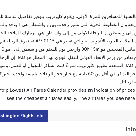
 بالنسبة للمسافرين للمرة الأولى. ويقوم كليرتريب بتوفير تفاصيل شاملة لل
إلى واشنطن إن الرحلة الأولى من إلى واشنطن هي ايرمارك للملاحة الجوي
15m سا
قبل 90 يوماً للاستفادة من أفضل العروض. إن الرحلات م
تغادر من ورمز الاتحاد الدولي للنقل الجوي لهذا المطار هو IAD. استخدم تطبيق كليرتريب سواءً كنت مسافر للتجوال أو
الأسعار بمقارنة الأسعار وتغيير تاريخ الحجز على الفور. احجز التذاكر في أقل من 60 ثانية مع خيار حجز الرحلا
 لرحلتك..
trip Lowest Air Fares Calendar provides an indication of prices 
see the cheapest air fares easily. The air fares you see here
shington Flights Info
Inf