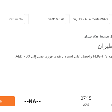
AED .
07:15
--NA--
ck
WAS