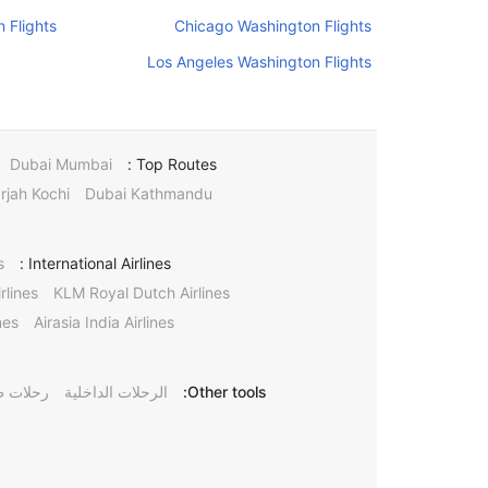
 Flights
Chicago Washington Flights
Los Angeles Washington Flights
Dubai Mumbai
Top Routes :
rjah Kochi
Dubai Kathmandu
s
International Airlines :
rlines
KLM Royal Dutch Airlines
nes
Airasia India Airlines
Other tools:
الرحلات الداخلية
رحلات ط