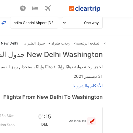
الصفحة الرئيسية
رحلات طيران
جدول الطيران
New Delhi ل Washington طيران
New Delhi Washington جدول الطيران
احجز رحلة دولية ذهابًا وإيابًا / ذهابًا وإيابًا باستخدام رمز القسيمة FLIGHTS واحصل على استرداد نقدي فوري يصل إلى 700
31 ديسمبر 2021
الأحكام والشروط
Flights From New Delhi To Washington
15h 30m
01:15
Air India
103
DEL
Non Stop