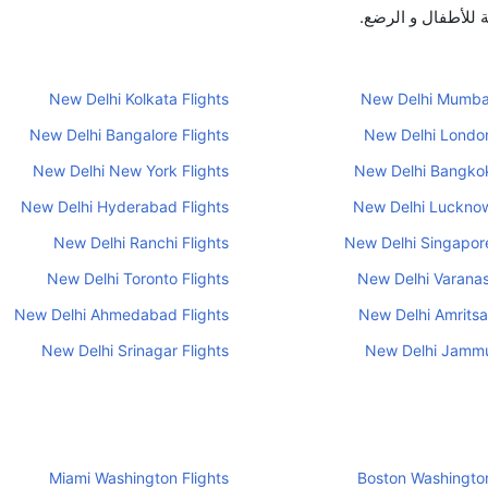
ة للأطفال و الرضع.
New Delhi Kolkata Flights
New Delhi Mumbai
New Delhi Bangalore Flights
New Delhi London
New Delhi New York Flights
New Delhi Bangkok
New Delhi Hyderabad Flights
New Delhi Lucknow
New Delhi Ranchi Flights
New Delhi Singapore
New Delhi Toronto Flights
New Delhi Varanasi
New Delhi Ahmedabad Flights
New Delhi Amritsar
New Delhi Srinagar Flights
New Delhi Jammu
Miami Washington Flights
Boston Washington