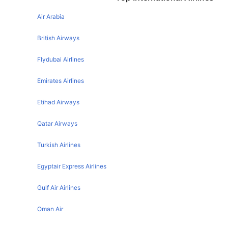
Melbourne Kuala Lumpur Flights
Bangkok Siem Reap Flights
Air Arabia
Sydney Kuala Lumpur Flights
Bangkok Tokyo Flights
Manila Kuala Lumpur Flights
British Airways
Bangkok Hong Kong Flights
Penang Kuala Lumpur Flights
Flydubai Airlines
Bangkok Manila Flights
Mumbai Kuala Lumpur Flights
Emirates Airlines
Bangkok Hanoi Flights
Langkawi Kuala Lumpur Flights
Bangkok Yangon Flights
Etihad Airways
Jeddah Kuala Lumpur Flights
Bangkok Sydney Flights
Brisbane Kuala Lumpur Flights
Qatar Airways
Bangkok Ho Chi Minh City Flights
Phuket Kuala Lumpur Flights
Turkish Airlines
Bangkok Seoul Flights
Kota Kinabalu Kuala Lumpur Flights
Bangkok Taipei Flights
Egyptair Express Airlines
Auckland Kuala Lumpur Flights
Bangkok Surat Thani Flights
Chennai Kuala Lumpur Flights
Gulf Air Airlines
Bangkok Osaka Flights
Jakarta Kuala Lumpur Flights
Oman Air
Bangkok Phnom Penh Flights