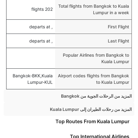
Total flights from Bangkok to Kuala
202 flights
Lumpur in a week
, departs at
First Flight
, departs at
Last Flight
Popular Airlines from Bangkok to
Kuala Lumpur
Bangkok-BKK,Kuala
Airport codes flights from Bangkok
Lumpur-KUL
to Kuala Lumpur
المزيد من الرحلات الجوية من Bangkok
Bangkok Phuket Flights
المزيد من رحلات الطيران إلى Kuala Lumpur
Bangkok Singapore Flights
Singapore Kuala Lumpur Flights
Top Routes From Kuala Lumpur
Bangkok London Flights
London Kuala Lumpur Flights
Top International Airlines
Bangkok Krabi Flights