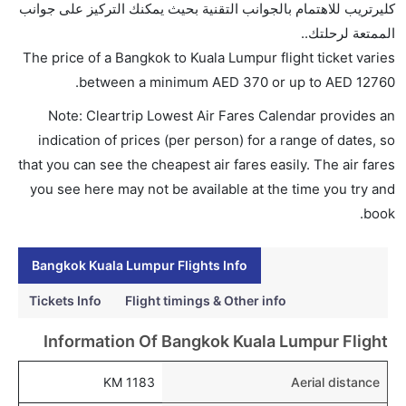
كليرتريب للاهتمام بالجوانب التقنية بحيث يمكنك التركيز على جوانب
تتراوح أسعار رحلة الدرجة الاقتصادية من AED 370 إلى
الممتعة لرحلتك..
AED 12760. يوفرون تذاكر في هذا النطاق من الأسعار.
The price of a Bangkok to Kuala Lumpur flight ticket varies
هل اختيار إنجاز إجراءات السفر عبر الإنترنت متاح في رحلة
.
between a minimum
AED
370
or up to AED
12760
إلى كوالا لمبور؟
Note: Cleartrip Lowest Air Fares Calendar provides an
نعم، يتاح للمسافر خيار إنجاز إجراءات السفر في الرحلة من
indication of prices (per person) for a range of dates, so
إلى كوالا لمبور عبر الإنترنت أو في المطار.
that you can see the cheapest air fares easily. The air fares
هل يمكنني حجز فنادق متوسطة التكلفة بالقرب من مطار
you see here may not be available at the time you try and
كوالا لمبور عبر الإنترنت؟
book.
نعم، يمكن حجز فنادق متوسطة التكلفة بالقرب من المطار
عبر اختيار فنادق كليرتريب.
Bangkok Kuala Lumpur Flights Info
هل يتيح كوالا لمبور مطار إمكانية تغيير الحفاض للأطفال؟
Tickets Info
Flight timings & Other info
نعم، يتيح مطار كوالا لمبور المطور حديثا هذه الإمكانية
Information Of Bangkok Kuala Lumpur Flight
للأطفال و الرضع.
1183 KM
Aerial distance