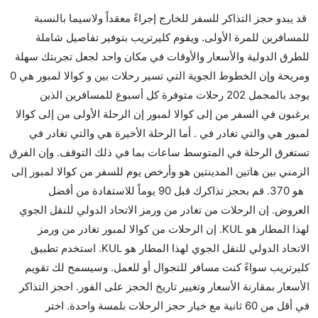
هل صحيح أن Malindo Air تستغرق وقتا أقل في رحلة
قد يبدو حجز التذاكر للسفر للخارج إجراءً معقداً ولاسيما بالنسبة
مباشرة من إلىكوالا لمبور مما تستغرقه الخطوط الجوية
للمسافرين للمرة الأولى. ويقوم كليرتريب بتوفير تفاصيل شاملة
الأخرى؟
للطرق الدولية والأسعار والأوقات في مكان واحد لجعل تجربتك سهلة
نعم. توفر كل من Malindo Air أسرع رحلات الطيران على
ومريحة وإن الخطوط الجوية التي تسير رحلات بين و كوالا لمبور هي 0
هذا الطريق،
يوجد بالمجمل 202 رحلات متوفرة كل أسبوع للمسافرين الذين
هل توفر شركات الطيران مساحة إضافية للنوم؟
يرغبون في السفر من إلى كوالا لمبور إن الرحلة الأولى من إلى كوالا
كثير من خطوط طيران درجة رجال الأعمال توفر مساحة
لمبور هي والتي تغادر في . أما الرحلة الأخيرة هي والتي تغادر في
إضافية للنوم.
تستغرق الرحلة في المتوسط ساعات بما في ذلك التوقف. وإن الفرق
هل يمكنني حمل طعامي الخاص؟
الزمني بين هاتين المدينتين هو وأرخص يوم للسفر من كوالا لمبور إلى
نعم، يمكنك حمل طعامك الخاص، و لكن يجب أن يكون معبئا
هو 370. قم بحجز تذاكرك قبل 90 يوماً للاستفادة من أفضل
بشكل جيد.
العروض. إن الرحلات من تغادر من ورمز الاتحاد الدولي للنقل الجوي
لهذا المطار هو KUL. إن الرحلات من كوالا لمبور تغادر من ورمز
هل سيقدم لي الكحول على متن رحلة من إلى كوالا لمبور؟
الاتحاد الدولي للنقل الجوي لهذا المطار هو KUL. استخدم تطبيق
لا تقدم شركة الطيران الكحول على متن رحلة داخلية. يتم
كليرتريب سواءً كنت مسافر للتجوال أو للعمل. وسيسمح لك تقويم
تقديم الكحول على متن الرحلات الدولية فقط.
الأسعار بمقارنة الأسعار وتغيير تاريخ الحجز على الفور. احجز التذاكر
ما متوسط أسعار رحلة الدرجة الاقتصادية من إلى كوالا
في أقل من 60 ثانية مع خيار حجز الرحلات بلمسة واحدة. اختر
لمبور؟