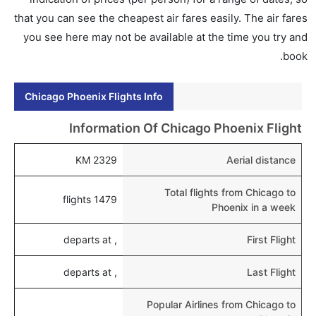
إلى فينيكس عبر الإنترنت أو في المطار.
that you can see the cheapest air fares easily. The air fares
you see here may not be available at the time you try and
هل يمكنني حجز فنادق متوسطة التكلفة بالقرب من مطار
book.
فينيكس عبر الإنترنت؟
نعم، يمكن حجز فنادق متوسطة التكلفة بالقرب من المطار
Chicago Phoenix Flights Info
عبر اختيار فنادق كليرتريب.
هل يتيح فينيكس مطار إمكانية تغيير الحفاض للأطفال؟
Information Of Chicago Phoenix Flight
نعم، يتيح مطار فينيكس المطور حديثا هذه الإمكانية
2329 KM
Aerial distance
للأطفال و الرضع.
Total flights from Chicago to
1479 flights
Phoenix in a week
, departs at
First Flight
, departs at
Last Flight
Popular Airlines from Chicago to