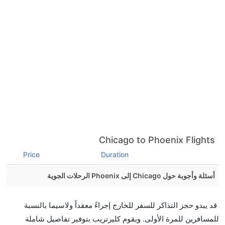
Chicago to Phoenix Flights
Price
Duration
أسئلة وأجوبة حول Chicago إلى Phoenix الرحلات الجوية
هل صحيح أن تستغرق وقتا أقل في رحلة مباشرة من
قد يبدو حجز التذاكر للسفر للخارج إجراءً معقداً ولاسيما بالنسبة
إلىفينيكس مما تستغرقه الخطوط الجوية الأخرى؟
للمسافرين للمرة الأولى. ويقوم كليرتريب بتوفير تفاصيل شاملة
نعم. توفر كل من أسرع رحلات الطيران على هذا الطريق،