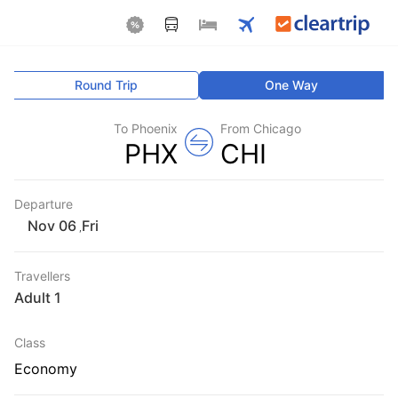
Round Trip
One Way
To Phoenix
From Chicago
PHX
CHI
Departure
Fri
,
Travellers
1 Adult
Class
Economy