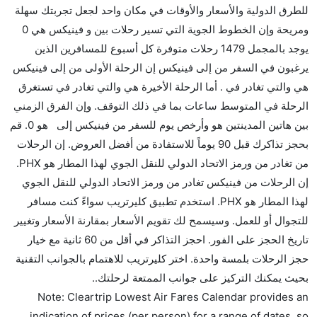
للطرق الدولية والأسعار والأوقات في مكان واحد لجعل تجربتك سهلة
هل توفر شركات الطيران مساحة إضافية للنوم؟
ومريحة وإن الخطوط الجوية التي تسير رحلات بين و فينيكس هي 0
كثير من خطوط طيران درجة رجال الأعمال توفر مساحة
يوجد بالمجمل 1479 رحلات متوفرة كل أسبوع للمسافرين الذين
إضافية للنوم.
يرغبون في السفر من إلى فينيكس إن الرحلة الأولى من إلى فينيكس
هل يمكنني حمل طعامي الخاص؟
هي والتي تغادر في . أما الرحلة الأخيرة هي والتي تغادر في تستغرق
نعم، يمكنك حمل طعامك الخاص، و لكن يجب أن يكون معبئا
الرحلة في المتوسط ساعات بما في ذلك التوقف. وإن الفرق الزمني
بشكل جيد.
بين هاتين المدينتين هو وأرخص يوم للسفر من فينيكس إلى هو 0. قم
بحجز تذاكرك قبل 90 يوماً للاستفادة من أفضل العروض. إن الرحلات
هل سيقدم لي الكحول على متن رحلة من إلى فينيكس؟
من تغادر من ورمز الاتحاد الدولي للنقل الجوي لهذا المطار هو PHX.
لا تقدم شركة الطيران الكحول على متن رحلة داخلية. يتم
إن الرحلات من فينيكس تغادر من ورمز الاتحاد الدولي للنقل الجوي
تقديم الكحول على متن الرحلات الدولية فقط.
لهذا المطار هو PHX. استخدم تطبيق كليرتريب سواءً كنت مسافر
ما متوسط أسعار رحلة الدرجة الاقتصادية من إلى فينيكس؟
للتجوال أو للعمل. وسيسمح لك تقويم الأسعار بمقارنة الأسعار وتغيير
تتراوح أسعار رحلة الدرجة الاقتصادية من AED 0 إلى AED
تاريخ الحجز على الفور. احجز التذاكر في أقل من 60 ثانية مع خيار
0. يوفرون تذاكر في هذا النطاق من الأسعار.
حجز الرحلات بلمسة واحدة. اختر كليرتريب للاهتمام بالجوانب التقنية
هل اختيار إنجاز إجراءات السفر عبر الإنترنت متاح في رحلة
بحيث يمكنك التركيز على جوانب الممتعة لرحلتك..
إلى فينيكس؟
Note: Cleartrip Lowest Air Fares Calendar provides an
نعم، يتاح للمسافر خيار إنجاز إجراءات السفر في الرحلة من
indication of prices (per person) for a range of dates, so