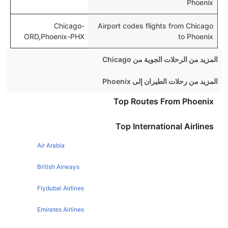
Phoenix
Chicago-
Airport codes flights from Chicago
ORD,Phoenix-PHX
to Phoenix
المزيد من الرحلات الجوية من Chicago
Chicago Las vegas Flights
المزيد من رحلات الطيران إلى Phoenix
Chicago New York Flights
Denver Phoenix Flights
Top Routes From Phoenix
Chicago Denver Flights
Seattle Phoenix Flights
Top International Airlines
Chicago Orlando Flights
London Phoenix Flights
Chicago Atlanta Flights
Air Arabia
San Diego Phoenix Flights
Chicago Los Angeles Flights
Detroit Phoenix Flights
British Airways
Chicago Boston Flights
Atlanta Phoenix Flights
Flydubai Airlines
Chicago London Flights
New York Phoenix Flights
Emirates Airlines
Chicago New Orleans Flights
Boston Phoenix Flights
Chicago San Francisco Flights