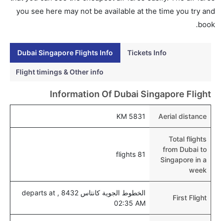
إلى سنغافورة عبر الإنترنت أو في المطار.
you see here may not be available at the time you try and
هل يمكنني حجز فنادق متوسطة التكلفة بالقرب من مطار
book.
سنغافورة عبر الإنترنت؟
نعم، يمكن حجز فنادق متوسطة التكلفة بالقرب من المطار
Dubai Singapore Flights Info
Tickets Info
عبر اختيار فنادق كليرتريب.
Flight timings & Other info
هل يتيح سنغافورة مطار إمكانية تغيير الحفاض للأطفال؟
Information Of Dubai Singapore Flight
نعم، يتيح مطار سنغافورة المطور حديثا هذه الإمكانية
للأطفال و الرضع.
5831 KM
Aerial distance
Total flights
from Dubai to
81 flights
Singapore in a
week
الخطوط الجوية كانتاس 8432 , departs at
First Flight
02:35 AM