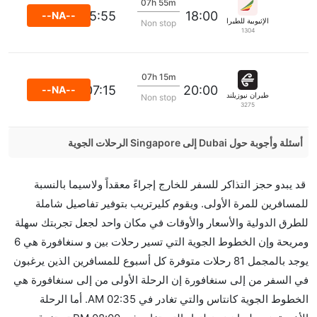
07h 55m
05:55
18:00
--NA--
الإثيوبية للطيران
Non stop
1304
07h 15m
07:15
20:00
--NA--
طيران نيوزيلندا
Non stop
3275
أسئلة وأجوبة حول Dubai إلى Singapore الرحلات الجوية
هل صحيح أن IndiGo تستغرق وقتا أقل في رحلة مباشرة
قد يبدو حجز التذاكر للسفر للخارج إجراءً معقداً ولاسيما بالنسبة
من إلىسنغافورة مما تستغرقه الخطوط الجوية الأخرى؟
للمسافرين للمرة الأولى. ويقوم كليرتريب بتوفير تفاصيل شاملة
نعم. توفر كل من IndiGo أسرع رحلات الطيران على هذا
للطرق الدولية والأسعار والأوقات في مكان واحد لجعل تجربتك سهلة
الطريق،
ومريحة وإن الخطوط الجوية التي تسير رحلات بين و سنغافورة هي 6
هل توفر شركات الطيران مساحة إضافية للنوم؟
يوجد بالمجمل 81 رحلات متوفرة كل أسبوع للمسافرين الذين يرغبون
كثير من خطوط طيران درجة رجال الأعمال توفر مساحة
في السفر من إلى سنغافورة إن الرحلة الأولى من إلى سنغافورة هي
إضافية للنوم.
الخطوط الجوية كانتاس والتي تغادر في 02:35 AM. أما الرحلة
هل يمكنني حمل طعامي الخاص؟