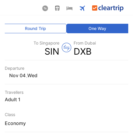
Round Trip
One Way
To Singapore
From Dubai
SIN
DXB
Departure
Wed
,
Travellers
1 Adult
Class
Economy