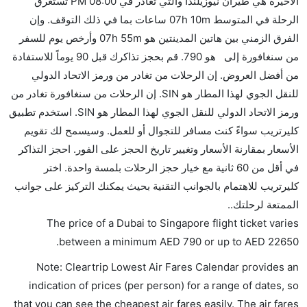
الأخيرة هي طيران نيوزيلندا والتي تغادر في 08:00 PM تستغرق
نعم، يمكنك حمل طعامك الخاص، و لكن يجب أن يكون معبئا
الرحلة في المتوسط 07h 10m ساعات بما في ذلك التوقف. وإن
بشكل جيد.
الفرق الزمني بين هاتين المدينتين هو 07h 55m وأرخص يوم للسفر
من سنغافورة إلى هو 790. قم بحجز تذاكرك قبل 90 يوماً للاستفادة
هل سيقدم لي الكحول على متن رحلة من إلى سنغافورة؟
من أفضل العروض. إن الرحلات من تغادر من ورمز الاتحاد الدولي
لا تقدم شركة الطيران الكحول على متن رحلة داخلية. يتم
للنقل الجوي لهذا المطار هو SIN. إن الرحلات من سنغافورة تغادر من
تقديم الكحول على متن الرحلات الدولية فقط.
ورمز الاتحاد الدولي للنقل الجوي لهذا المطار هو SIN. استخدم تطبيق
ما متوسط أسعار رحلة الدرجة الاقتصادية من إلى
كليرتريب سواءً كنت مسافر للتجوال أو للعمل. وسيسمح لك تقويم
سنغافورة؟
الأسعار بمقارنة الأسعار وتغيير تاريخ الحجز على الفور. احجز التذاكر
تتراوح أسعار رحلة الدرجة الاقتصادية من AED 790 إلى
في أقل من 60 ثانية مع خيار حجز الرحلات بلمسة واحدة. اختر
AED 22650. الخطوط الجوية كانتاس, طيران الإمارات,
كليرتريب للاهتمام بالجوانب التقنية بحيث يمكنك التركيز على جوانب
طيران تاب البرتغال, الخطوط الجوية السنغافورية, الإثيوبية
الممتعة لرحلتك..
للطيران, and طيران نيوزيلندا يوفرون تذاكر في هذا
The price of a Dubai to Singapore flight ticket varies
النطاق من الأسعار.
.
between a minimum
AED
790
or up to AED
22650
هل اختيار إنجاز إجراءات السفر عبر الإنترنت متاح في رحلة
Note: Cleartrip Lowest Air Fares Calendar provides an
إلى سنغافورة؟
indication of prices (per person) for a range of dates, so
نعم، يتاح للمسافر خيار إنجاز إجراءات السفر في الرحلة من
that you can see the cheapest air fares easily. The air fares