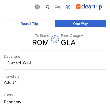
Round Trip
One Way
To Rome
From Glasgow
ROM
GLA
Departure
Wed
,
Travellers
1 Adult
Class
Economy