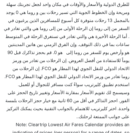
للطرق الدولية والأسعار والأوقات في مكان واحد لجعل تجربتك سهلة
هل توفر شركات الطيران مساحة إضافية للنوم؟
ومريحة وإن الخطوط الجوية التي تسير رحلات بين و روما هي 0 يوجد
كثير من خطوط طيران درجة رجال الأعمال توفر مساحة
بالمجمل 13 رحلات متوفرة كل أسبوع للمسافرين الذين يرغبون في
إضافية للنوم.
السفر من إلى روما إن الرحلة الأولى من إلى روما هي والتي تغادر في
هل يمكنني حمل طعامي الخاص؟
. أما الرحلة الأخيرة هي والتي تغادر في تستغرق الرحلة في المتوسط
نعم، يمكنك حمل طعامك الخاص، و لكن يجب أن يكون معبئا
ساعات بما في ذلك التوقف. وإن الفرق الزمني بين هاتين المدينتين
بشكل جيد.
هو وأرخص يوم للسفر من روما إلى هو 0. قم بحجز تذاكرك قبل 90
يوماً للاستفادة من أفضل العروض. إن الرحلات من تغادر من ورمز
هل سيقدم لي الكحول على متن رحلة من إلى روما؟
الاتحاد الدولي للنقل الجوي لهذا المطار هو FCO. إن الرحلات من
لا تقدم شركة الطيران الكحول على متن رحلة داخلية. يتم
روما تغادر من ورمز الاتحاد الدولي للنقل الجوي لهذا المطار هو FCO.
تقديم الكحول على متن الرحلات الدولية فقط.
استخدم تطبيق كليرتريب سواءً كنت مسافر للتجوال أو للعمل.
ما متوسط أسعار رحلة الدرجة الاقتصادية من إلى روما؟
وسيسمح لك تقويم الأسعار بمقارنة الأسعار وتغيير تاريخ الحجز على
تتراوح أسعار رحلة الدرجة الاقتصادية من AED 0 إلى AED
الفور. احجز التذاكر في أقل من 60 ثانية مع خيار حجز الرحلات بلمسة
0. يوفرون تذاكر في هذا النطاق من الأسعار.
واحدة. اختر كليرتريب للاهتمام بالجوانب التقنية بحيث يمكنك التركيز
هل اختيار إنجاز إجراءات السفر عبر الإنترنت متاح في رحلة
على جوانب الممتعة لرحلتك..
إلى روما؟
Note: Cleartrip Lowest Air Fares Calendar provides an
نعم، يتاح للمسافر خيار إنجاز إجراءات السفر في الرحلة من
indication of prices (per person) for a range of dates, so