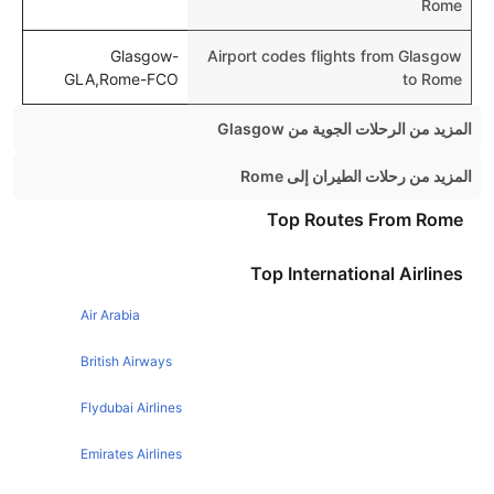
Rome
Glasgow-
Airport codes flights from Glasgow
GLA,Rome-FCO
to Rome
المزيد من الرحلات الجوية من Glasgow
Glasgow London Flights
المزيد من رحلات الطيران إلى Rome
Glasgow Malaga Flights
Paris Rome Flights
Top Routes From Rome
Glasgow Orlando Flights
Dublin Rome Flights
Top International Airlines
Glasgow Alicante Flights
Edinburgh Rome Flights
Glasgow Amsterdam Flights
Air Arabia
Athens Rome Flights
Glasgow New York Flights
Barcelona Rome Flights
British Airways
Glasgow Belfast Flights
Liverpool Rome Flights
Flydubai Airlines
Glasgow Dubai Flights
Malta Rome Flights
Emirates Airlines
Glasgow Lanzarote Flights
New York Rome Flights
Glasgow Faro Flights