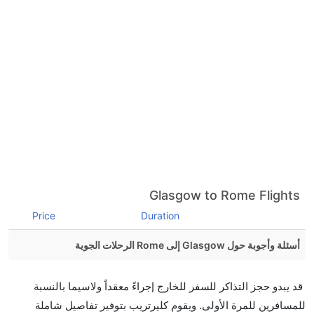
Glasgow to Rome Flights
Price
Duration
أسئلة وأجوبة حول Glasgow إلى Rome الرحلات الجوية
هل صحيح أن تستغرق وقتا أقل في رحلة مباشرة من
قد يبدو حجز التذاكر للسفر للخارج إجراءً معقداً ولاسيما بالنسبة
إلىروما مما تستغرقه الخطوط الجوية الأخرى؟
للمسافرين للمرة الأولى. ويقوم كليرتريب بتوفير تفاصيل شاملة
نعم. توفر كل من أسرع رحلات الطيران على هذا الطريق،