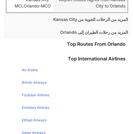
MCI,Orlando-MCO
City to Orlando
المزيد من الرحلات الجوية من Kansas City
Kansas City Chicago Flights
المزيد من رحلات الطيران إلى Orlando
Kansas City Denver Flights
London Orlando Flights
Top Routes From Orlando
Kansas City Las vegas Flights
Manchester Orlando Flights
Top International Airlines
Kansas City New York Flights
Manchester Orlando Flights
Air Arabia
New York Orlando Flights
Chicago Orlando Flights
British Airways
Dublin Orlando Flights
Flydubai Airlines
Glasgow Orlando Flights
Emirates Airlines
Atlanta Orlando Flights
Etihad Airways
Toronto Orlando Flights
Philadelphia Orlando Flights
Qatar Airways