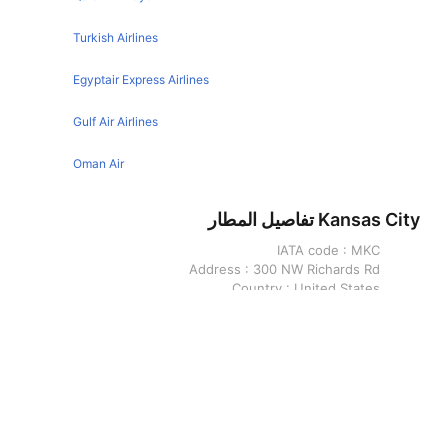
Houston Orlando Flights
Turkish Airlines
Denver Orlando Flights
Egyptair Express Airlines
Birmingham Orlando Flights
New Orleans Orlando Flights
Gulf Air Airlines
Edinburgh Orlando Flights
Oman Air
Pittsburgh Orlando Flights
Kansas City تفاصيل المطار
Buffalo Orlando Flights
IATA code :
MKC
Cleveland Orlando Flights
Address :
300 NW Richards Rd
Charlotte Orlando Flights
Country :
United States
Latitude :
39.1231994629
Indianapolis Orlando Flights
Longitude :
-94.5927963257
Austin Orlando Flights
Orlando تفاصيل المطار
Nashville Orlando Flights
Memphis Orlando Flights