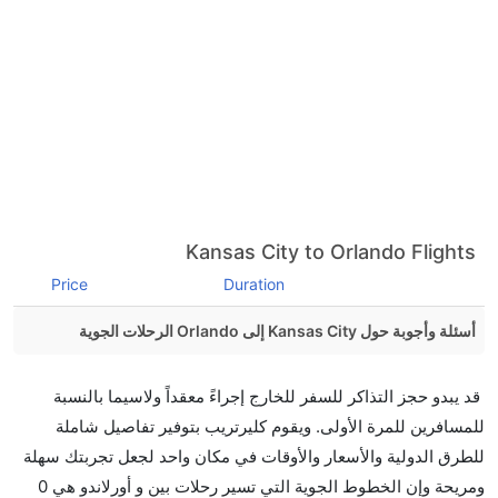
Kansas City to Orlando Flights
Price
Duration
أسئلة وأجوبة حول Kansas City إلى Orlando الرحلات الجوية
هل صحيح أن تستغرق وقتا أقل في رحلة مباشرة من
قد يبدو حجز التذاكر للسفر للخارج إجراءً معقداً ولاسيما بالنسبة
إلىأورلاندو مما تستغرقه الخطوط الجوية الأخرى؟
للمسافرين للمرة الأولى. ويقوم كليرتريب بتوفير تفاصيل شاملة
نعم. توفر كل من أسرع رحلات الطيران على هذا الطريق،
للطرق الدولية والأسعار والأوقات في مكان واحد لجعل تجربتك سهلة
هل توفر شركات الطيران مساحة إضافية للنوم؟
ومريحة وإن الخطوط الجوية التي تسير رحلات بين و أورلاندو هي 0