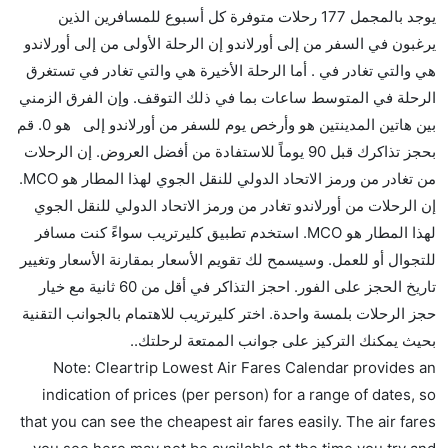
كثير من خطوط طيران درجة رجال الأعمال توفر مساحة
يوجد بالمجمل 177 رحلات متوفرة كل أسبوع للمسافرين الذين
إضافية للنوم.
يرغبون في السفر من إلى أورلاندو إن الرحلة الأولى من إلى أورلاندو
هل يمكنني حمل طعامي الخاص؟
هي والتي تغادر في . أما الرحلة الأخيرة هي والتي تغادر في تستغرق
نعم، يمكنك حمل طعامك الخاص، و لكن يجب أن يكون معبئا
الرحلة في المتوسط ساعات بما في ذلك التوقف. وإن الفرق الزمني
بشكل جيد.
بين هاتين المدينتين هو وأرخص يوم للسفر من أورلاندو إلى هو 0. قم
بحجز تذاكرك قبل 90 يوماً للاستفادة من أفضل العروض. إن الرحلات
هل سيقدم لي الكحول على متن رحلة من إلى أورلاندو؟
من تغادر من ورمز الاتحاد الدولي للنقل الجوي لهذا المطار هو MCO.
لا تقدم شركة الطيران الكحول على متن رحلة داخلية. يتم
إن الرحلات من أورلاندو تغادر من ورمز الاتحاد الدولي للنقل الجوي
تقديم الكحول على متن الرحلات الدولية فقط.
لهذا المطار هو MCO. استخدم تطبيق كليرتريب سواءً كنت مسافر
ما متوسط أسعار رحلة الدرجة الاقتصادية من إلى أورلاندو؟
للتجوال أو للعمل. وسيسمح لك تقويم الأسعار بمقارنة الأسعار وتغيير
تتراوح أسعار رحلة الدرجة الاقتصادية من AED 0 إلى AED
تاريخ الحجز على الفور. احجز التذاكر في أقل من 60 ثانية مع خيار
0. يوفرون تذاكر في هذا النطاق من الأسعار.
حجز الرحلات بلمسة واحدة. اختر كليرتريب للاهتمام بالجوانب التقنية
هل اختيار إنجاز إجراءات السفر عبر الإنترنت متاح في رحلة
بحيث يمكنك التركيز على جوانب الممتعة لرحلتك..
إلى أورلاندو؟
Note: Cleartrip Lowest Air Fares Calendar provides an
نعم، يتاح للمسافر خيار إنجاز إجراءات السفر في الرحلة من
indication of prices (per person) for a range of dates, so
إلى أورلاندو عبر الإنترنت أو في المطار.
that you can see the cheapest air fares easily. The air fares