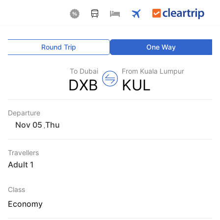
Round Trip
One Way
To Dubai
From Kuala Lumpur
DXB
KUL
Departure
Thu
,
Travellers
1 Adult
Class
Economy