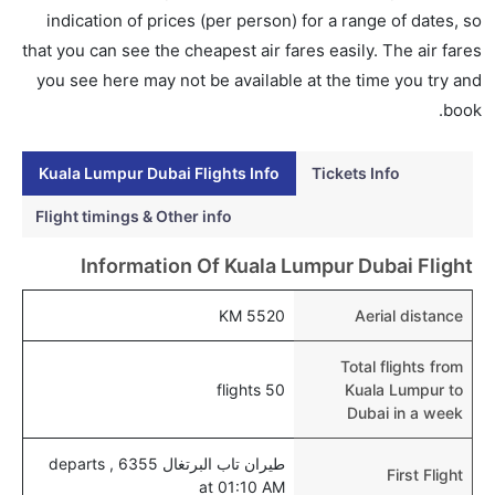
نعم، يتاح للمسافر خيار إنجاز إجراءات السفر في الرحلة من
indication of prices (per person) for a range of dates, so
إلى دبي عبر الإنترنت أو في المطار.
that you can see the cheapest air fares easily. The air fares
هل يمكنني حجز فنادق متوسطة التكلفة بالقرب من مطار
you see here may not be available at the time you try and
دبي عبر الإنترنت؟
book.
نعم، يمكن حجز فنادق متوسطة التكلفة بالقرب من المطار
عبر اختيار فنادق كليرتريب.
Kuala Lumpur Dubai Flights Info
Tickets Info
هل يتيح دبي مطار إمكانية تغيير الحفاض للأطفال؟
Flight timings & Other info
نعم، يتيح مطار دبي المطور حديثا هذه الإمكانية للأطفال و
Information Of Kuala Lumpur Dubai Flight
الرضع.
5520 KM
Aerial distance
Total flights from
50 flights
Kuala Lumpur to
Dubai in a week
طيران تاب البرتغال 6355 , departs
First Flight
at 01:10 AM