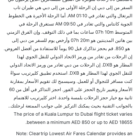
كثير من خطوط طيران درجة رجال الأعمال توفر مساحة
السفر من إلى دبي إن الرحلة الأولى من إلى دبي هي طيران تاب
إضافية للنوم.
البرتغال والتي تغادر في 01:10 AM. أما الرحلة الأخيرة هي الخطوط
هل يمكنني حمل طعامي الخاص؟
الجوية كانتاس والتي تغادر في 09:50 AM تستغرق الرحلة في
نعم، يمكنك حمل طعامك الخاص، و لكن يجب أن يكون معبئا
المتوسط 07h 10m ساعات بما في ذلك التوقف. وإن الفرق الزمني
بشكل جيد.
بين هاتين المدينتين هو 07h 20m وأرخص يوم للسفر من دبي إلى
هو 850. قم بحجز تذاكرك قبل 90 يوماً للاستفادة من أفضل العروض.
هل سيقدم لي الكحول على متن رحلة من إلى دبي؟
إن الرحلات من تغادر من ورمز الاتحاد الدولي للنقل الجوي لهذا
لا تقدم شركة الطيران الكحول على متن رحلة داخلية. يتم
المطار هو DXB. إن الرحلات من دبي تغادر من ورمز الاتحاد الدولي
تقديم الكحول على متن الرحلات الدولية فقط.
للنقل الجوي لهذا المطار هو DXB. استخدم تطبيق كليرتريب سواءً
ما متوسط أسعار رحلة الدرجة الاقتصادية من إلى دبي؟
كنت مسافر للتجوال أو للعمل. وسيسمح لك تقويم الأسعار بمقارنة
تتراوح أسعار رحلة الدرجة الاقتصادية من AED 850 إلى
الأسعار وتغيير تاريخ الحجز على الفور. احجز التذاكر في أقل من 60
AED 18655. طيران تاب البرتغال, طيران الإمارات,
ثانية مع خيار حجز الرحلات بلمسة واحدة. اختر كليرتريب للاهتمام
الخطوط الجوية الماليزية, and الخطوط الجوية كانتاس
بالجوانب التقنية بحيث يمكنك التركيز على جوانب الممتعة لرحلتك..
يوفرون تذاكر في هذا النطاق من الأسعار.
The price of a Kuala Lumpur to Dubai flight ticket varies
هل اختيار إنجاز إجراءات السفر عبر الإنترنت متاح في رحلة
.
between a minimum
AED
850
or up to AED
18655
إلى دبي؟
Note: Cleartrip Lowest Air Fares Calendar provides an