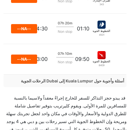
طيران الإمارات
Non stop
343
07h 20m
04:30
01:10
--NA--
الخطوط الجوية الماليزية
Non stop
4501
07h 10m
13:00
09:50
--NA--
الخطوط الجوية كانتاس
Non stop
8409
أسئلة وأجوبة حول Kuala Lumpur إلى Dubai الرحلات الجوية
هل صحيح أن Emirates تستغرق وقتا أقل في رحلة
قد يبدو حجز التذاكر للسفر للخارج إجراءً معقداً ولاسيما بالنسبة
مباشرة من إلىدبي مما تستغرقه الخطوط الجوية الأخرى؟
للمسافرين للمرة الأولى. ويقوم كليرتريب بتوفير تفاصيل شاملة
نعم. توفر كل من Emirates أسرع رحلات الطيران على هذا
للطرق الدولية والأسعار والأوقات في مكان واحد لجعل تجربتك سهلة
الطريق،
ومريحة وإن الخطوط الجوية التي تسير رحلات بين و دبي هي 4 يوجد
هل توفر شركات الطيران مساحة إضافية للنوم؟
بالمجمل 50 رحلات متوفرة كل أسبوع للمسافرين الذين يرغبون في