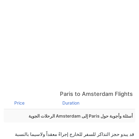
Paris to Amsterdam Flights
Price
Duration
أسئلة وأجوبة حول Paris إلى Amsterdam الرحلات الجوية
هل صحيح أن تستغرق وقتا أقل في رحلة مباشرة من
قد يبدو حجز التذاكر للسفر للخارج إجراءً معقداً ولاسيما بالنسبة
إلىأمستردام مما تستغرقه الخطوط الجوية الأخرى؟