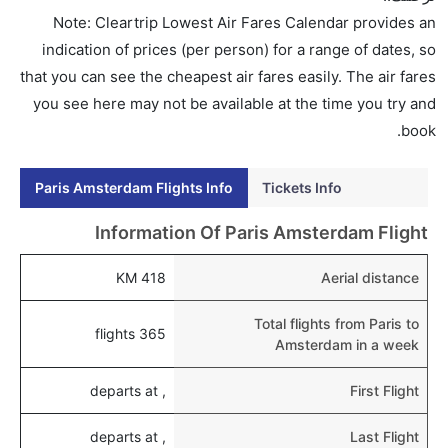
إلى أمستردام؟
Note: Cleartrip Lowest Air Fares Calendar provides an
نعم، يتاح للمسافر خيار إنجاز إجراءات السفر في الرحلة من
indication of prices (per person) for a range of dates, so
إلى أمستردام عبر الإنترنت أو في المطار.
that you can see the cheapest air fares easily. The air fares
you see here may not be available at the time you try and
هل يمكنني حجز فنادق متوسطة التكلفة بالقرب من مطار
book.
أمستردام عبر الإنترنت؟
نعم، يمكن حجز فنادق متوسطة التكلفة بالقرب من المطار
Paris Amsterdam Flights Info
Tickets Info
عبر اختيار فنادق كليرتريب.
هل يتيح أمستردام مطار إمكانية تغيير الحفاض للأطفال؟
Information Of Paris Amsterdam Flight
نعم، يتيح مطار أمستردام المطور حديثا هذه الإمكانية
418 KM
Aerial distance
للأطفال و الرضع.
Total flights from Paris to
365 flights
Amsterdam in a week
, departs at
First Flight
, departs at
Last Flight