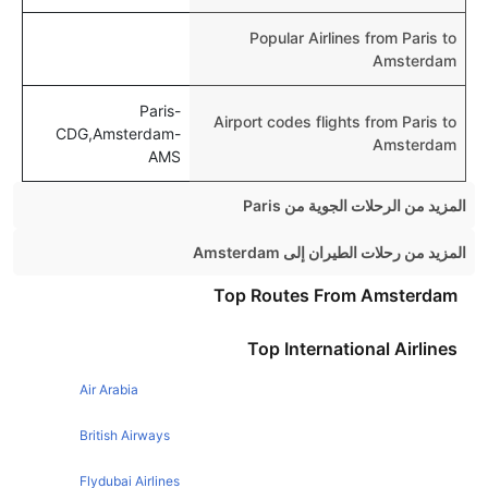
Popular Airlines from Paris to
Amsterdam
Paris-
Airport codes flights from Paris to
CDG,Amsterdam-
Amsterdam
AMS
المزيد من الرحلات الجوية من Paris
Paris London Flights
المزيد من رحلات الطيران إلى Amsterdam
Paris Barcelona Flights
Manchester Amsterdam Flights
Top Routes From Amsterdam
Paris Rome Flights
Birmingham Amsterdam Flights
Top International Airlines
Paris Milan Flights
Dublin Amsterdam Flights
Paris Berlin Flights
Air Arabia
Edinburgh Amsterdam Flights
Paris Lisbon Flights
Glasgow Amsterdam Flights
British Airways
Paris Madrid Flights
Southampton Amsterdam Flights
Flydubai Airlines