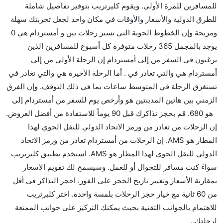
للمسافرين للمرة الأولى. ويقوم كليرتريب بتوفير تفاصيل شاملة
نعم. توفر كل من أسرع رحلات الطيران على هذا الطريق،
للطرق الدولية والأسعار والأوقات في مكان واحد لجعل تجربتك سهلة
هل توفر شركات الطيران مساحة إضافية للنوم؟
ومريحة وإن الخطوط الجوية التي تسير رحلات بين و أمستردام هي 0
كثير من خطوط طيران درجة رجال الأعمال توفر مساحة
يوجد بالمجمل 365 رحلات متوفرة كل أسبوع للمسافرين الذين
إضافية للنوم.
يرغبون في السفر من إلى أمستردام إن الرحلة الأولى من إلى
هل يمكنني حمل طعامي الخاص؟
أمستردام هي والتي تغادر في . أما الرحلة الأخيرة هي والتي تغادر في
نعم، يمكنك حمل طعامك الخاص، و لكن يجب أن يكون معبئا
تستغرق الرحلة في المتوسط ساعات بما في ذلك التوقف. وإن الفرق
بشكل جيد.
الزمني بين هاتين المدينتين هو وأرخص يوم للسفر من أمستردام إلى
هو 680. قم بحجز تذاكرك قبل 90 يوماً للاستفادة من أفضل العروض.
هل سيقدم لي الكحول على متن رحلة من إلى أمستردام؟
إن الرحلات من تغادر من ورمز الاتحاد الدولي للنقل الجوي لهذا
لا تقدم شركة الطيران الكحول على متن رحلة داخلية. يتم
المطار هو AMS. إن الرحلات من أمستردام تغادر من ورمز الاتحاد
تقديم الكحول على متن الرحلات الدولية فقط.
الدولي للنقل الجوي لهذا المطار هو AMS. استخدم تطبيق كليرتريب
ما متوسط أسعار رحلة الدرجة الاقتصادية من إلى
سواءً كنت مسافر للتجوال أو للعمل. وسيسمح لك تقويم الأسعار
أمستردام؟
بمقارنة الأسعار وتغيير تاريخ الحجز على الفور. احجز التذاكر في أقل
تتراوح أسعار رحلة الدرجة الاقتصادية من AED 680 إلى
من 60 ثانية مع خيار حجز الرحلات بلمسة واحدة. اختر كليرتريب
AED 0. يوفرون تذاكر في هذا النطاق من الأسعار.
للاهتمام بالجوانب التقنية بحيث يمكنك التركيز على جوانب الممتعة
هل اختيار إنجاز إجراءات السفر عبر الإنترنت متاح في رحلة
لرحلتك..