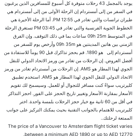
يوجد بالمجمل 43 رحلات متوفرة كل أسبوع للمسافرين الذين يرغبون
هل توفر شركات الطيران مساحة إضافية للنوم؟
في السفر من إلى أمستردام إن الرحلة الأولى من إلى أمستردام هي
كثير من خطوط طيران درجة رجال الأعمال توفر مساحة
طيران ترانسات والتي تغادر في 12:55 PM. أما الرحلة الأخيرة هي
إضافية للنوم.
الخطوط الجوية الفرنسية والتي تغادر في 03:45 PM تستغرق الرحلة
هل يمكنني حمل طعامي الخاص؟
في المتوسط 09h 25m ساعات بما في ذلك التوقف. وإن الفرق
نعم، يمكنك حمل طعامك الخاص، و لكن يجب أن يكون معبئا
الزمني بين هاتين المدينتين هو 09h 35m وأرخص يوم للسفر من
بشكل جيد.
أمستردام إلى هو 1890. قم بحجز تذاكرك قبل 90 يوماً للاستفادة من
أفضل العروض. إن الرحلات من تغادر من ورمز الاتحاد الدولي للنقل
هل سيقدم لي الكحول على متن رحلة من إلى أمستردام؟
الجوي لهذا المطار هو AMS. إن الرحلات من أمستردام تغادر من ورمز
لا تقدم شركة الطيران الكحول على متن رحلة داخلية. يتم
الاتحاد الدولي للنقل الجوي لهذا المطار هو AMS. استخدم تطبيق
تقديم الكحول على متن الرحلات الدولية فقط.
كليرتريب سواءً كنت مسافر للتجوال أو للعمل. وسيسمح لك تقويم
ما متوسط أسعار رحلة الدرجة الاقتصادية من إلى
الأسعار بمقارنة الأسعار وتغيير تاريخ الحجز على الفور. احجز التذاكر
أمستردام؟
في أقل من 60 ثانية مع خيار حجز الرحلات بلمسة واحدة. اختر
تتراوح أسعار رحلة الدرجة الاقتصادية من AED 1890 إلى
كليرتريب للاهتمام بالجوانب التقنية بحيث يمكنك التركيز على جوانب
AED 12770. طيران ترانسات, دلتا, الملكية الهولندية كي
الممتعة لرحلتك..
إل إم, and الخطوط الجوية الفرنسية يوفرون تذاكر في هذا
The price of a Vancouver to Amsterdam flight ticket varies
النطاق من الأسعار.
.
between a minimum
AED
1890
or up to AED
12770