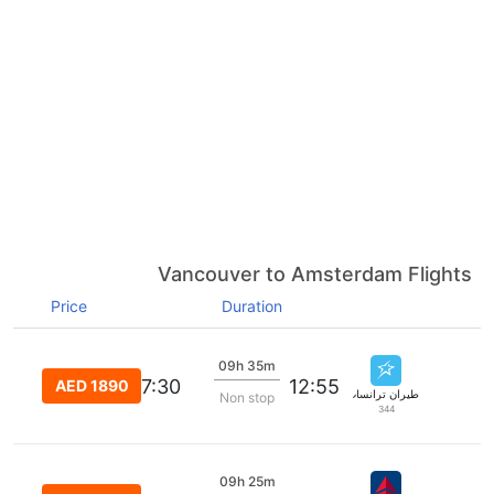
Vancouver to Amsterdam Flights
Price
Duration
09h 35m
07:30
12:55
AED 1890
طيران ترانسات
Non stop
344
09h 25m