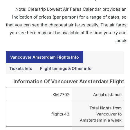
هل اختيار إنجاز إجراءات السفر عبر الإنترنت متاح في رحلة
Note: Cleartrip Lowest Air Fares Calendar provides an
إلى أمستردام؟
indication of prices (per person) for a range of dates, so
نعم، يتاح للمسافر خيار إنجاز إجراءات السفر في الرحلة من
that you can see the cheapest air fares easily. The air fares
إلى أمستردام عبر الإنترنت أو في المطار.
you see here may not be available at the time you try and
هل يمكنني حجز فنادق متوسطة التكلفة بالقرب من مطار
book.
أمستردام عبر الإنترنت؟
نعم، يمكن حجز فنادق متوسطة التكلفة بالقرب من المطار
Vancouver Amsterdam Flights Info
عبر اختيار فنادق كليرتريب.
Tickets Info
Flight timings & Other info
هل يتيح أمستردام مطار إمكانية تغيير الحفاض للأطفال؟
Information Of Vancouver Amsterdam Flight
نعم، يتيح مطار أمستردام المطور حديثا هذه الإمكانية
للأطفال و الرضع.
7702 KM
Aerial distance
Total flights from
43 flights
Vancouver to
Amsterdam in a week