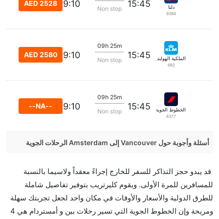
09:10
15:45
AED 2528
دلتا
Non stop
9394
09h 25m
09:10
15:45
AED 2580
الملكية الهولندية كي إل إم
Non stop
682
09h 25m
09:10
15:45
--NA--
الخطوط الجوية الفرنسية
Non stop
8377
أسئلة وأجوبة حول Vancouver إلى Amsterdam الرحلات الجوية
هل صحيح أن Air Transat تستغرق وقتا أقل في رحلة
قد يبدو حجز التذاكر للسفر للخارج إجراءً معقداً ولاسيما بالنسبة
مباشرة من إلىأمستردام مما تستغرقه الخطوط الجوية
للمسافرين للمرة الأولى. ويقوم كليرتريب بتوفير تفاصيل شاملة
الأخرى؟
للطرق الدولية والأسعار والأوقات في مكان واحد لجعل تجربتك سهلة
نعم. توفر كل من Air Transat أسرع رحلات الطيران على
ومريحة وإن الخطوط الجوية التي تسير رحلات بين و أمستردام هي 4
هذا الطريق،