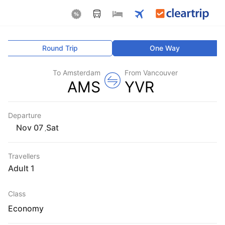
Round Trip
One Way
To Amsterdam
From Vancouver
AMS
YVR
Departure
Sat
,
Travellers
1 Adult
Class
Economy