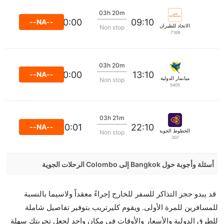
03h 20m
11:00:00
09:10
--NA--
الاتحاد للطيران
Non stop
7169
03h 20m
15:00:00
13:10
--NA--
ميانمار الدولية
Non stop
5405
03h 21m
00:01
22:10
--NA--
الخطوط الجوية الدولية التايلاندية
Non stop
307
أسئلة وأجوبة حول Bangkok إلى Colombo الرحلات الجوية
هل صحيح أن تستغرق وقتا أقل في رحلة مباشرة من
قد يبدو حجز التذاكر للسفر للخارج إجراءً معقداً ولاسيما بالنسبة
إلىكولومبو مما تستغرقه الخطوط الجوية الأخرى؟
للمسافرين للمرة الأولى. ويقوم كليرتريب بتوفير تفاصيل شاملة
نعم. توفر كل من أسرع رحلات الطيران على هذا الطريق،
للطرق الدولية والأسعار والأوقات في مكان واحد لجعل تجربتك سهلة