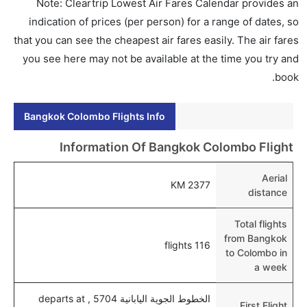
هل اختيار إنجاز إجراءات السفر عبر الإنترنت متاح في رحلة
Note: Cleartrip Lowest Air Fares Calendar provides an
إلى كولومبو؟
indication of prices (per person) for a range of dates, so
نعم، يتاح للمسافر خيار إنجاز إجراءات السفر في الرحلة من
that you can see the cheapest air fares easily. The air fares
إلى كولومبو عبر الإنترنت أو في المطار.
you see here may not be available at the time you try and
book.
هل يمكنني حجز فنادق متوسطة التكلفة بالقرب من مطار
كولومبو عبر الإنترنت؟
Bangkok Colombo Flights Info
نعم، يمكن حجز فنادق متوسطة التكلفة بالقرب من المطار
عبر اختيار فنادق كليرتريب.
Information Of Bangkok Colombo Flight
هل يتيح كولومبو مطار إمكانية تغيير الحفاض للأطفال؟
Aerial
نعم، يتيح مطار كولومبو المطور حديثا هذه الإمكانية
2377 KM
distance
للأطفال و الرضع.
Total flights
from Bangkok
116 flights
to Colombo in
a week
الخطوط الجوية اليابانية 5704 , departs at
First Flight