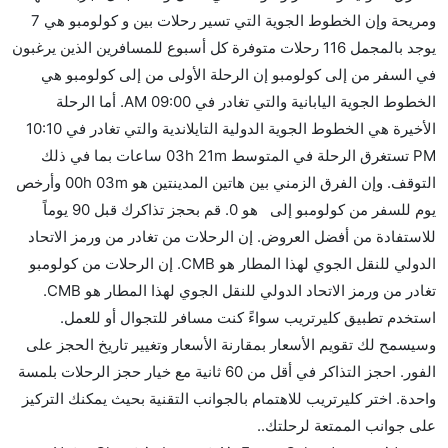
هل توفر شركات الطيران مساحة إضافية للنوم؟
ومريحة وإن الخطوط الجوية التي تسير رحلات بين و كولومبو هي 7
كثير من خطوط طيران درجة رجال الأعمال توفر مساحة
يوجد بالمجمل 116 رحلات متوفرة كل أسبوع للمسافرين الذين يرغبون
إضافية للنوم.
في السفر من إلى كولومبو إن الرحلة الأولى من إلى كولومبو هي
هل يمكنني حمل طعامي الخاص؟
الخطوط الجوية اليابانية والتي تغادر في 09:00 AM. أما الرحلة
نعم، يمكنك حمل طعامك الخاص، و لكن يجب أن يكون معبئا
الأخيرة هي الخطوط الجوية الدولية التايلاندية والتي تغادر في 10:10
بشكل جيد.
PM تستغرق الرحلة في المتوسط 03h 21m ساعات بما في ذلك
التوقف. وإن الفرق الزمني بين هاتين المدينتين هو 00h 03m وأرخص
هل سيقدم لي الكحول على متن رحلة من إلى كولومبو؟
يوم للسفر من كولومبو إلى هو 0. قم بحجز تذاكرك قبل 90 يوماً
لا تقدم شركة الطيران الكحول على متن رحلة داخلية. يتم
للاستفادة من أفضل العروض. إن الرحلات من تغادر من ورمز الاتحاد
تقديم الكحول على متن الرحلات الدولية فقط.
الدولي للنقل الجوي لهذا المطار هو CMB. إن الرحلات من كولومبو
ما متوسط أسعار رحلة الدرجة الاقتصادية من إلى كولومبو؟
تغادر من ورمز الاتحاد الدولي للنقل الجوي لهذا المطار هو CMB.
تتراوح أسعار رحلة الدرجة الاقتصادية من AED 0 إلى AED
استخدم تطبيق كليرتريب سواءً كنت مسافر للتجوال أو للعمل.
0. الخطوط الجوية اليابانية, الخطوط الجوية السريلانكية,
وسيسمح لك تقويم الأسعار بمقارنة الأسعار وتغيير تاريخ الحجز على
فين إير, الخطوط الجوية كانتاس, الاتحاد للطيران, ميانمار
الفور. احجز التذاكر في أقل من 60 ثانية مع خيار حجز الرحلات بلمسة
الدولية, and الخطوط الجوية الدولية التايلاندية يوفرون
واحدة. اختر كليرتريب للاهتمام بالجوانب التقنية بحيث يمكنك التركيز
تذاكر في هذا النطاق من الأسعار.
على جوانب الممتعة لرحلتك..