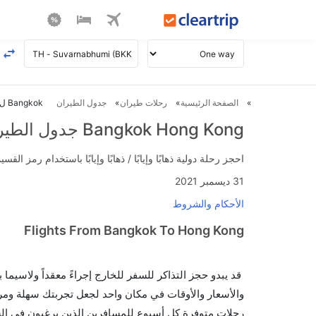
الصفحة الرئيسية
رحلات طيران
جدول الطيران
Bangkok ل Hong Kong طيران
Bangkok Hong Kong جدول الطيران
احجز رحلة دولية ذهابًا وإيابًا / ذهابًا وإيابًا باستخدام رمز القسيمة FLIGHTS واحصل على استرداد نقدي فوري يصل إلى 700
31 ديسمبر 2021
الأحكام والشروط
Flights From Bangkok To Hong Kong
قد يبدو حجز التذاكر للسفر للخارج إجراءً معقداً ولاسيما
رحلات متوفرة كل أسبوع للمسافرين الذين يرغبون في السفر