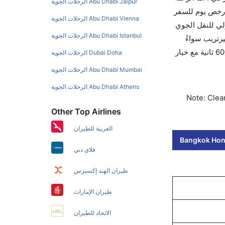
Abu Dhabi Jaipur الرحلات الجوية
أرخص يوم للسفر
Abu Dhabi Vienna الرحلات الجوية
تحاد الدولي للنقل الجوي
Abu Dhabi Istanbul الرحلات الجوية
الجوي لهذا المطار هو HKG. استخدم تطبيق كليرتريب سواءً
كنت مسافر للتجوال أو للعمل. وسيسمح لك تقويم الأسعار بمقارنة الأسعار وتغيير تاريخ الحجز على الفور. احجز التذاكر في أقل من 60 ثانية مع خيار
Dubai Doha الرحلات الجوية
Abu Dhabi Mumbai الرحلات الجوية
Abu Dhabi Athens الرحلات الجوية
Note: Clear
Other Top Airlines
العربية للطيران
Bangkok Hong
فلاي دبي
طيران الهند إكسبرس
طيران الإمارات
الاتحاد للطيران