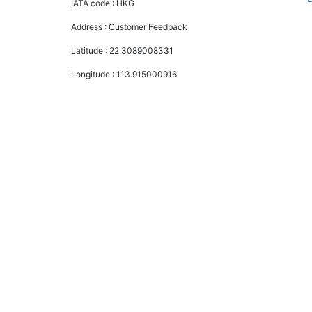
IATA code :
HKG
Address :
Customer Feedback
Latitude :
22.3089008331
Longitude :
113.915000916