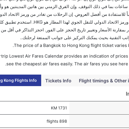
ساعات بما في ذلك التوقف. وإن الفرق الزمني بين هاتين المدينتين هو و
نغ كونغ إلى هو 530. قم بحجز تذاكرك قبل 90 يوماً للاستفادة من أفضل العروض. إن الرحلات من تغادر من ورمز الا
لهذا المطار هو HKG. إن الرحلات من هونغ كونغ تغادر من ورمز الاتحاد الدولي للنقل 
انب التقنية بحيث يمكنك التركيز على جوانب الممتعة لرحلتك..
.
The price of a Bangkok to Hong Kong flight ticket vari
trip Lowest Air Fares Calendar provides an indication of prices 
see the cheapest air fares easily. The air fares you see here
 Kong Flights Info
Tickets Info
Flight timings & Other 
I
1731 KM
898 flights