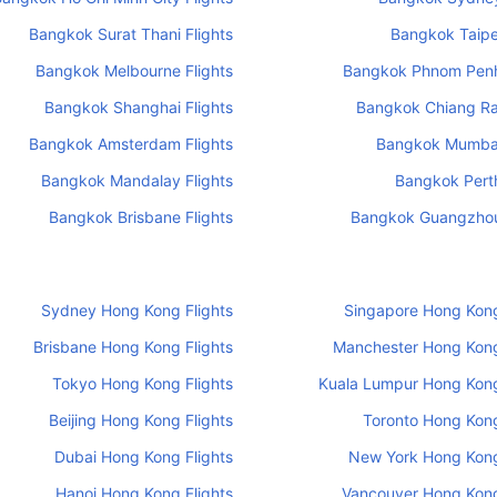
Bangkok Surat Thani Flights
Bangkok Taipei
Bangkok Melbourne Flights
Bangkok Phnom Penh
Bangkok Shanghai Flights
Bangkok Chiang Rai
Bangkok Amsterdam Flights
Bangkok Mumbai
Bangkok Mandalay Flights
Bangkok Perth
Bangkok Brisbane Flights
Bangkok Guangzhou
Sydney Hong Kong Flights
Singapore Hong Kong
Brisbane Hong Kong Flights
Manchester Hong Kong
Tokyo Hong Kong Flights
Kuala Lumpur Hong Kong
Beijing Hong Kong Flights
Toronto Hong Kong
Dubai Hong Kong Flights
New York Hong Kong
Hanoi Hong Kong Flights
Vancouver Hong Kong