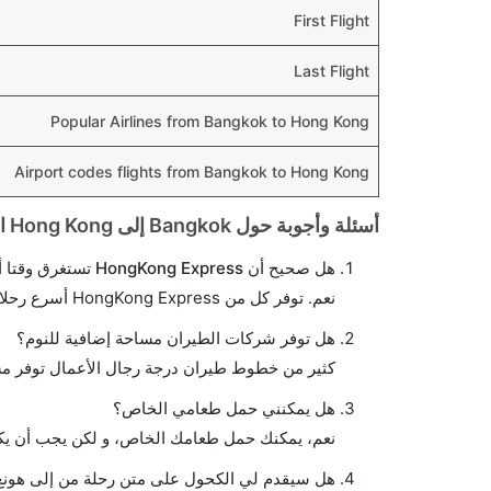
First Flight
Last Flight
Popular Airlines from Bangkok to Hong Kong
Airport codes flights from Bangkok to Hong Kong
أسئلة وأجوبة حول Bangkok إلى Hong Kong الرحلات الجوية
هل صحيح أن HongKong Express تستغرق وقتا أقل في رحلة مباشرة من إلىهونغ كونغ مما تستغرقه الخطوط الجوية الأخرى؟
نعم. توفر كل من HongKong Express أسرع رحلات الطيران على هذا الطريق،
هل توفر شركات الطيران مساحة إضافية للنوم؟
كثير من خطوط طيران درجة رجال الأعمال توفر مس
هل يمكنني حمل طعامي الخاص؟
نعم، يمكنك حمل طعامك الخاص، و لكن يجب أن يكو
هل سيقدم لي الكحول على متن رحلة من إلى هونغ