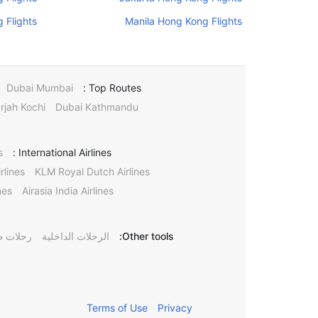
 Flights
Manila Hong Kong Flights
Dubai Mumbai
Top Routes :
rjah Kochi
Dubai Kathmandu
s
International Airlines :
rlines
KLM Royal Dutch Airlines
nes
Airasia India Airlines
Other tools:
الرحلات الداخلية
رحلات ط
Terms of Use
Privacy