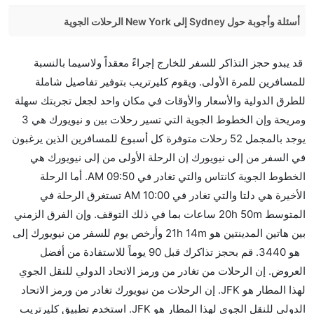
أسئلة وأجوبة حول Sydney إلى New York الرحلات الجوية
هل صحيح أن تستغرق وقتا أقل في رحلة مباشرة من
قد يبدو حجز التذاكر للسفر للخارج إجراءً معقداً ولاسيما بالنسبة
إلىنيويورك مما تستغرقه الخطوط الجوية الأخرى؟
للمسافرين للمرة الأولى. ويقوم كليرتريب بتوفير تفاصيل شاملة
نعم. توفر كل من أسرع رحلات الطيران على هذا الطريق،
للطرق الدولية والأسعار والأوقات في مكان واحد لجعل تجربتك سهلة
هل توفر شركات الطيران مساحة إضافية للنوم؟
ومريحة وإن الخطوط الجوية التي تسير رحلات بين و نيويورك هي 3
كثير من خطوط طيران درجة رجال الأعمال توفر مساحة
يوجد بالمجمل 52 رحلات متوفرة كل أسبوع للمسافرين الذين يرغبون
إضافية للنوم.
في السفر من إلى نيويورك إن الرحلة الأولى من إلى نيويورك هي
هل يمكنني حمل طعامي الخاص؟
الخطوط الجوية كانتاس والتي تغادر في 09:50 AM. أما الرحلة
نعم، يمكنك حمل طعامك الخاص، و لكن يجب أن يكون معبئا
الأخيرة هي دلتا والتي تغادر في 10:00 AM تستغرق الرحلة في
بشكل جيد.
المتوسط 20h 50m ساعات بما في ذلك التوقف. وإن الفرق الزمني
بين هاتين المدينتين هو 21h 14m وأرخص يوم للسفر من نيويورك إلى
هل سيقدم لي الكحول على متن رحلة من إلى نيويورك؟
هو 3440. قم بحجز تذاكرك قبل 90 يوماً للاستفادة من أفضل
لا تقدم شركة الطيران الكحول على متن رحلة داخلية. يتم
العروض. إن الرحلات من تغادر من ورمز الاتحاد الدولي للنقل الجوي
تقديم الكحول على متن الرحلات الدولية فقط.
لهذا المطار هو JFK. إن الرحلات من نيويورك تغادر من ورمز الاتحاد
ما متوسط أسعار رحلة الدرجة الاقتصادية من إلى نيويورك؟
الدولي للنقل الجوي لهذا المطار هو JFK. استخدم تطبيق كليرتريب