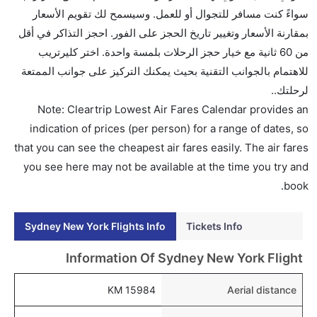
تتراوح أسعار رحلة الدرجة الاقتصادية من AED 3440 إلى
سواءً كنت مسافر للتجوال أو للعمل. وسيسمح لك تقويم الأسعار
AED 0. الخطوط الجوية كانتاس, الخطوط الجوية الأمريكية,
بمقارنة الأسعار وتغيير تاريخ الحجز على الفور. احجز التذاكر في أقل
and دلتا يوفرون تذاكر في هذا النطاق من الأسعار.
من 60 ثانية مع خيار حجز الرحلات بلمسة واحدة. اختر كليرتريب
هل اختيار إنجاز إجراءات السفر عبر الإنترنت متاح في رحلة
للاهتمام بالجوانب التقنية بحيث يمكنك التركيز على جوانب الممتعة
إلى نيويورك؟
لرحلتك..
نعم، يتاح للمسافر خيار إنجاز إجراءات السفر في الرحلة من
Note: Cleartrip Lowest Air Fares Calendar provides an
إلى نيويورك عبر الإنترنت أو في المطار.
indication of prices (per person) for a range of dates, so
that you can see the cheapest air fares easily. The air fares
هل يمكنني حجز فنادق متوسطة التكلفة بالقرب من مطار
you see here may not be available at the time you try and
نيويورك عبر الإنترنت؟
book.
نعم، يمكن حجز فنادق متوسطة التكلفة بالقرب من المطار
عبر اختيار فنادق كليرتريب.
Sydney New York Flights Info
Tickets Info
هل يتيح نيويورك مطار إمكانية تغيير الحفاض للأطفال؟
نعم، يتيح مطار نيويورك المطور حديثا هذه الإمكانية
Information Of Sydney New York Flight
للأطفال و الرضع.
15984 KM
Aerial distance