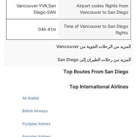
Vancouver-YVR,San
Airport codes flights from
Diego-SAN
Vancouver to San Diego
Time of Vancouver to San Diego
04h 41m
flights
المزيد من الرحلات الجوية من Vancouver
Vancouver Toronto Flights
المزيد من رحلات الطيران إلى San Diego
Vancouver Calgary Flights
San Francisco San Diego Flights
Top Routes From San Diego
Vancouver London Flights
Chicago San Diego Flights
Top International Airlines
Vancouver Seattle Flights
Phoenix San Diego Flights
Vancouver Montreal Flights
Air Arabia
Seattle San Diego Flights
Vancouver Los Angeles Flights
Boston San Diego Flights
British Airways
Vancouver Las vegas Flights
San Jose San Diego Flights
Flydubai Airlines
Vancouver New York Flights
Las Vegas San Diego Flights
Emirates Airlines
Vancouver Honolulu Flights