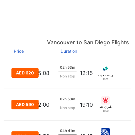
Vancouver to San Diego Flights
Price
Duration
02h 53m
15:08
12:15
AED 620
ويست جيت
Non stop
1762
02h 50m
22:00
19:10
AED 590
طيران كندا
Non stop
1800
04h 41m