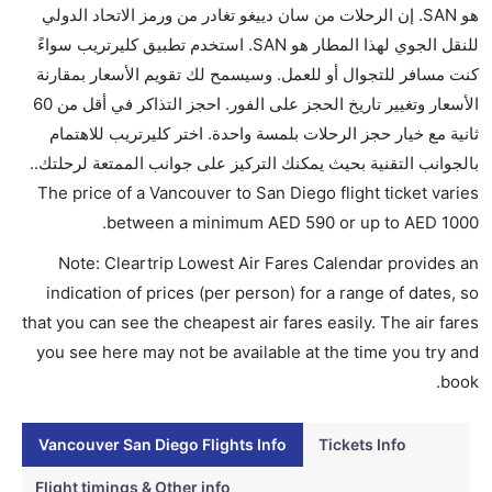
هو SAN. إن الرحلات من سان دييغو تغادر من ورمز الاتحاد الدولي
لا تقدم شركة الطيران الكحول على متن رحلة داخلية. يتم
للنقل الجوي لهذا المطار هو SAN. استخدم تطبيق كليرتريب سواءً
تقديم الكحول على متن الرحلات الدولية فقط.
كنت مسافر للتجوال أو للعمل. وسيسمح لك تقويم الأسعار بمقارنة
ما متوسط أسعار رحلة الدرجة الاقتصادية من إلى سان
الأسعار وتغيير تاريخ الحجز على الفور. احجز التذاكر في أقل من 60
دييغو؟
ثانية مع خيار حجز الرحلات بلمسة واحدة. اختر كليرتريب للاهتمام
تتراوح أسعار رحلة الدرجة الاقتصادية من AED 590 إلى
بالجوانب التقنية بحيث يمكنك التركيز على جوانب الممتعة لرحلتك..
AED 1000. ويست جيت, طيران كندا, and المتحدة
The price of a Vancouver to San Diego flight ticket varies
يوفرون تذاكر في هذا النطاق من الأسعار.
.
between a minimum
AED
590
or up to AED
1000
هل اختيار إنجاز إجراءات السفر عبر الإنترنت متاح في رحلة
Note: Cleartrip Lowest Air Fares Calendar provides an
إلى سان دييغو؟
indication of prices (per person) for a range of dates, so
نعم، يتاح للمسافر خيار إنجاز إجراءات السفر في الرحلة من
that you can see the cheapest air fares easily. The air fares
إلى سان دييغو عبر الإنترنت أو في المطار.
you see here may not be available at the time you try and
هل يمكنني حجز فنادق متوسطة التكلفة بالقرب من مطار
book.
سان دييغو عبر الإنترنت؟
نعم، يمكن حجز فنادق متوسطة التكلفة بالقرب من المطار
Vancouver San Diego Flights Info
Tickets Info
عبر اختيار فنادق كليرتريب.
Flight timings & Other info