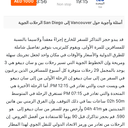
23:56
19:15
AED 1000
المتحدة
Non stop
194
أسئلة وأجوبة حول Vancouver إلى San Diego الرحلات الجوية
هل صحيح أن Air Canada تستغرق وقتا أقل في رحلة
قد يبدو حجز التذاكر للسفر للخارج إجراءً معقداً ولاسيما بالنسبة
مباشرة من إلىسان دييغو مما تستغرقه الخطوط الجوية
للمسافرين للمرة الأولى. ويقوم كليرتريب بتوفير تفاصيل شاملة
الأخرى؟
للطرق الدولية والأسعار والأوقات في مكان واحد لجعل تجربتك سهلة
نعم. توفر كل من Air Canada أسرع رحلات الطيران على
ومريحة وإن الخطوط الجوية التي تسير رحلات بين و سان دييغو هي 3
هذا الطريق،
يوجد بالمجمل 29 رحلات متوفرة كل أسبوع للمسافرين الذين يرغبون
هل توفر شركات الطيران مساحة إضافية للنوم؟
في السفر من إلى سان دييغو إن الرحلة الأولى من إلى سان دييغو
كثير من خطوط طيران درجة رجال الأعمال توفر مساحة
هي ويست جيت والتي تغادر في 12:15 PM. أما الرحلة الأخيرة هي
إضافية للنوم.
المتحدة والتي تغادر في 07:15 PM تستغرق الرحلة في المتوسط
هل يمكنني حمل طعامي الخاص؟
02h 50m ساعات بما في ذلك التوقف. وإن الفرق الزمني بين هاتين
نعم، يمكنك حمل طعامك الخاص، و لكن يجب أن يكون معبئا
المدينتين هو 04h 41m وأرخص يوم للسفر من سان دييغو إلى هو
بشكل جيد.
590. قم بحجز تذاكرك قبل 90 يوماً للاستفادة من أفضل العروض. إن
الرحلات من تغادر من ورمز الاتحاد الدولي للنقل الجوي لهذا المطار
هل سيقدم لي الكحول على متن رحلة من إلى سان دييغو؟