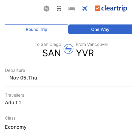
Round Trip
One Way
To San Diego
From Vancouver
SAN
YVR
Departure
Thu
,
Travellers
1 Adult
Class
Economy