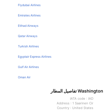
Manchester Las Vegas Flights
Flydubai Airlines
Washington Atlanta Flights
San Diego Las Vegas Flights
Emirates Airlines
Washington Paris Flights
Detroit Las Vegas Flights
Etihad Airways
Seattle Las Vegas Flights
Toronto Las Vegas Flights
Qatar Airways
Boston Las Vegas Flights
Turkish Airlines
San Jose Las Vegas Flights
Egyptair Express Airlines
Orlando Las Vegas Flights
Miami Las Vegas Flights
Gulf Air Airlines
Oakland Las Vegas Flights
Oman Air
Philadelphia Las Vegas Flights
Washington تفاصيل المطار
Vancouver Las Vegas Flights
IATA code :
IAD
Austin Las Vegas Flights
Address :
1 Saarinen Cir
Phoenix Las Vegas Flights
Country :
United States