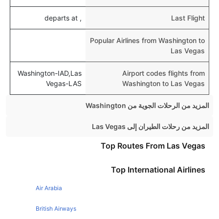
, departs at
Last Flight
Popular Airlines from Washington to
Las Vegas
Washington-IAD,Las
Airport codes flights from
Vegas-LAS
Washington to Las Vegas
المزيد من الرحلات الجوية من Washington
Washington New York Flights
المزيد من رحلات الطيران إلى Las Vegas
Washington Miami Flights
Chicago Las Vegas Flights
Top Routes From Las Vegas
Washington Boston Flights
London Las Vegas Flights
Top International Airlines
Washington Chicago Flights
Los Angeles Las Vegas Flights
Washington London Flights
Air Arabia
New York Las Vegas Flights
Washington Orlando Flights
San Francisco Las Vegas Flights
British Airways
Washington Los Angeles Flights