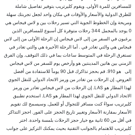
للمسافرين للمرة الأولى. ويقوم كليرتريب بتوفير تفاصيل شاملة
نعم. توفر كل من أسرع رحلات الطيران على هذا الطريق،
للطرق الدولية والأسعار والأوقات في مكان واحد لجعل تجربتك سهلة
هل توفر شركات الطيران مساحة إضافية للنوم؟
ومريحة وإن الخطوط الجوية التي تسير رحلات بين و لاس فيجاس هي
كثير من خطوط طيران درجة رجال الأعمال توفر مساحة
0 يوجد بالمجمل 344 رحلات متوفرة كل أسبوع للمسافرين الذين
إضافية للنوم.
يرغبون في السفر من إلى لاس فيجاس إن الرحلة الأولى من إلى لاس
هل يمكنني حمل طعامي الخاص؟
فيجاس هي والتي تغادر في . أما الرحلة الأخيرة هي والتي تغادر في
نعم، يمكنك حمل طعامك الخاص، و لكن يجب أن يكون معبئا
تستغرق الرحلة في المتوسط ساعات بما في ذلك التوقف. وإن الفرق
بشكل جيد.
الزمني بين هاتين المدينتين هو وأرخص يوم للسفر من لاس فيجاس
إلى هو 910. قم بحجز تذاكرك قبل 90 يوماً للاستفادة من أفضل
هل سيقدم لي الكحول على متن رحلة من إلى لاس
العروض. إن الرحلات من تغادر من ورمز الاتحاد الدولي للنقل الجوي
فيجاس؟
لهذا المطار هو LAS. إن الرحلات من لاس فيجاس تغادر من ورمز
لا تقدم شركة الطيران الكحول على متن رحلة داخلية. يتم
الاتحاد الدولي للنقل الجوي لهذا المطار هو LAS. استخدم تطبيق
تقديم الكحول على متن الرحلات الدولية فقط.
كليرتريب سواءً كنت مسافر للتجوال أو للعمل. وسيسمح لك تقويم
ما متوسط أسعار رحلة الدرجة الاقتصادية من إلى لاس
الأسعار بمقارنة الأسعار وتغيير تاريخ الحجز على الفور. احجز التذاكر
فيجاس؟
في أقل من 60 ثانية مع خيار حجز الرحلات بلمسة واحدة. اختر
تتراوح أسعار رحلة الدرجة الاقتصادية من AED 910 إلى
كليرتريب للاهتمام بالجوانب التقنية بحيث يمكنك التركيز على جوانب
AED 0. يوفرون تذاكر في هذا النطاق من الأسعار.