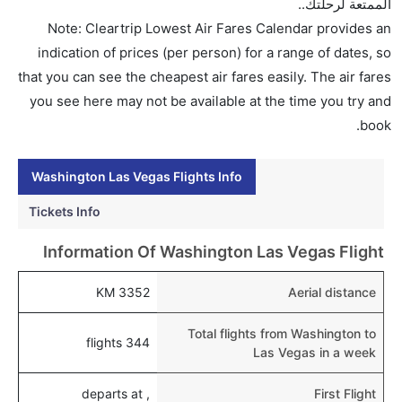
الممتعة لرحلتك..
هل اختيار إنجاز إجراءات السفر عبر الإنترنت متاح في رحلة
Note: Cleartrip Lowest Air Fares Calendar provides an
إلى لاس فيجاس؟
indication of prices (per person) for a range of dates, so
نعم، يتاح للمسافر خيار إنجاز إجراءات السفر في الرحلة من
that you can see the cheapest air fares easily. The air fares
إلى لاس فيجاس عبر الإنترنت أو في المطار.
you see here may not be available at the time you try and
book.
هل يمكنني حجز فنادق متوسطة التكلفة بالقرب من مطار
لاس فيجاس عبر الإنترنت؟
Washington Las Vegas Flights Info
نعم، يمكن حجز فنادق متوسطة التكلفة بالقرب من المطار
عبر اختيار فنادق كليرتريب.
Tickets Info
هل يتيح لاس فيجاس مطار إمكانية تغيير الحفاض للأطفال؟
Information Of Washington Las Vegas Flight
نعم، يتيح مطار لاس فيجاس المطور حديثا هذه الإمكانية
للأطفال و الرضع.
3352 KM
Aerial distance
Total flights from Washington to
344 flights
Las Vegas in a week
, departs at
First Flight