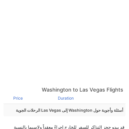
Washington to Las Vegas Flights
Price
Duration
أسئلة وأجوبة حول Washington إلى Las Vegas الرحلات الجوية
هل صحيح أن تستغرق وقتا أقل في رحلة مباشرة من
قد يبدو حجز التذاكر للسفر للخارج إجراءً معقداً ولاسيما بالنسبة
إلىلاس فيجاس مما تستغرقه الخطوط الجوية الأخرى؟