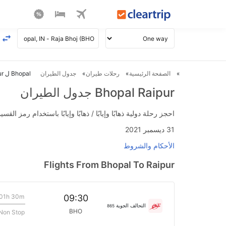
الصفحة الرئيسية
رحلات طيران
جدول الطيران
Bhopal ل Raipur طيران
Bhopal Raipur جدول الطيران
احجز رحلة دولية ذهابًا وإيابًا / ذهابًا وإيابًا باستخدام رمز القسيمة FLIGHTS واحصل على استرداد نقدي فوري يصل إلى 700
31 ديسمبر 2021
الأحكام والشروط
Flights From Bhopal To Raipur
01h 30m
09:30
التحالف الجوية
865
BHO
Non Stop