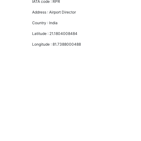
IATA code :
RPR
Address :
Airport Director
Country :
India
Latitude :
21.1804008484
Longitude :
81.7388000488