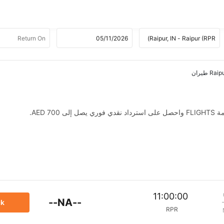
AED .
11:00:00
--NA--
ck
RPR