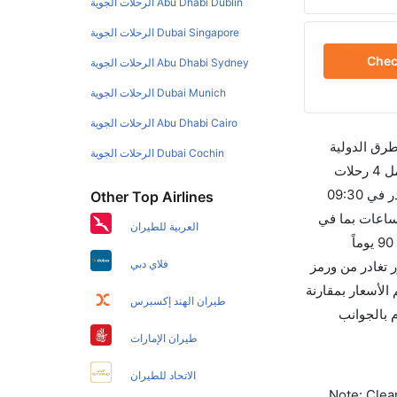
Abu Dhabi Dublin الرحلات الجوية
Dubai Singapore الرحلات الجوية
Che
Abu Dhabi Sydney الرحلات الجوية
Dubai Munich الرحلات الجوية
Abu Dhabi Cairo الرحلات الجوية
طرق الدولية
Dubai Cochin الرحلات الجوية
والأسعار والأوقات في مكان واحد لجعل تجربتك سهلة ومريحة وإن الخطوط الجوية التي تسير رحلات بين و رايبور هي 2 يوجد بالمجمل 4 رحلات
متوفرة كل أسبوع للمسافرين الذين يرغبون في السفر من إلى رايبور إن الرحلة الأولى من إلى رايبور هي التحالف الجوية والتي تغادر في 09:30
Other Top Airlines
رحلة الأخيرة هي ايرمارك للملاحة الجوية الأندونيسية والتي تغادر في 10:10 AM تستغرق الرحلة في المتوسط 00h 01m ساعات بما في
العربية للطيران
ذلك التوقف. وإن الفرق الزمني بين هاتين المدينتين هو 00h 01m وأرخص يوم للسفر من رايبور إلى هو 170. قم بحجز تذاكرك قبل 90 يوماً
فلاي دبي
وي لهذا المطار هو RPR. إن الرحلات من رايبور تغادر من ورمز
 تقويم الأسعار بمقارنة
طيران الهند إكسبرس
ب للاهتمام بالجوانب
طيران الإمارات
الاتحاد للطيران
Note: Clear