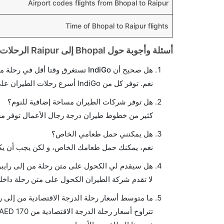
Airport codes flights from Bhopal to Raipur
Time of Bhopal to Raipur flights
أسئلة وأجوبة حول Bhopal إلى Raipur الرحلات الجوية
هل صحيح أن IndiGo تستغرق وقتا أقل في رحلة مباشرة من إلىرايبور مما تستغرقه الخطوط الجوية الأخرى؟
نعم. توفر كل من IndiGo أسرع رحلات الطيران على هذا الطريق،
هل توفر شركات الطيران مساحة إضافية للنوم؟
كثير من خطوط طيران درجة رجال الأعمال توفر مس
هل يمكنني حمل طعامي الخاص؟
نعم، يمكنك حمل طعامك الخاص، و لكن يجب أن يكو
هل سيقدم لي الكحول على متن رحلة من إلى رايبو
لا تقدم شركة الطيران الكحول على متن رحلة داخلي
ما متوسط أسعار رحلة الدرجة الاقتصادية من إلى را