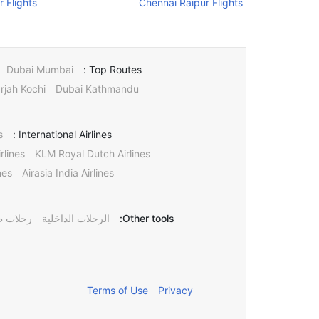
 Flights
Chennai Raipur Flights
Dubai Mumbai
Top Routes :
rjah Kochi
Dubai Kathmandu
s
International Airlines :
rlines
KLM Royal Dutch Airlines
nes
Airasia India Airlines
Other tools:
الرحلات الداخلية
رحلات ط
Terms of Use
Privacy