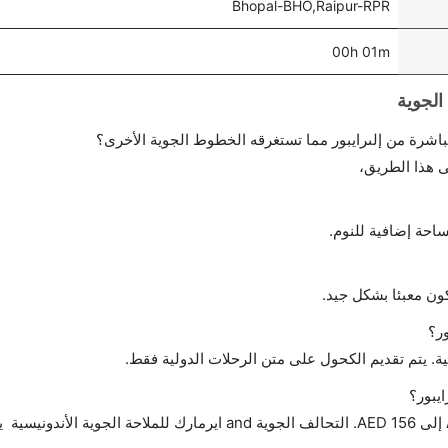
Bhopal-BHO,Raipur-RPR
00h 01m
احة إضافية للنوم.
ن معبئا بشكل جيد.
ر؟
ة. يتم تقديم الكحول على متن الرحلات الدولية فقط.
يبور؟
تتراوح أسعار رحلة الدرجة الاقتصادية من AED 170 إلى AED 156. التحالف الجوية and ايرمارك للملاحة