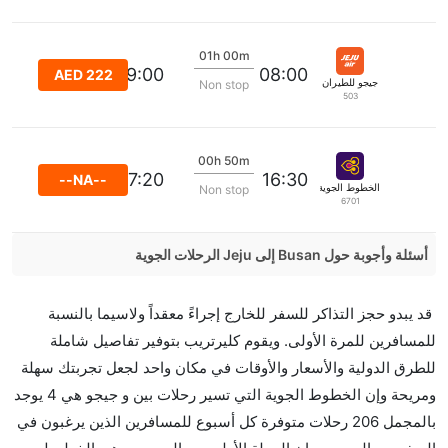
01h 00m
09:00
08:00
AED 222
جيجو للطيران
Non stop
503
00h 50m
17:20
16:30
--NA--
الخطوط الجوية الدولية التايلاندية
Non stop
6701
أسئلة وأجوبة حول Busan إلى Jeju الرحلات الجوية
هل صحيح أن Jeju Air تستغرق وقتا أقل في رحلة مباشرة
قد يبدو حجز التذاكر للسفر للخارج إجراءً معقداً ولاسيما بالنسبة
من إلىجيجو مما تستغرقه الخطوط الجوية الأخرى؟
للمسافرين للمرة الأولى. ويقوم كليرتريب بتوفير تفاصيل شاملة
نعم. توفر كل من Jeju Air أسرع رحلات الطيران على هذا
للطرق الدولية والأسعار والأوقات في مكان واحد لجعل تجربتك سهلة
الطريق،
ومريحة وإن الخطوط الجوية التي تسير رحلات بين و جيجو هي 4 يوجد
هل توفر شركات الطيران مساحة إضافية للنوم؟
بالمجمل 206 رحلات متوفرة كل أسبوع للمسافرين الذين يرغبون في
كثير من خطوط طيران درجة رجال الأعمال توفر مساحة