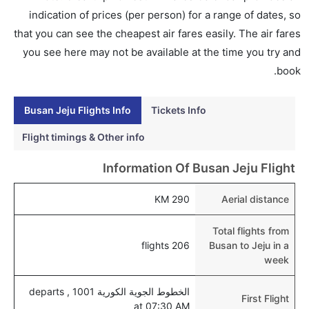
إلى جيجو عبر الإنترنت أو في المطار.
indication of prices (per person) for a range of dates, so
هل يمكنني حجز فنادق متوسطة التكلفة بالقرب من مطار
that you can see the cheapest air fares easily. The air fares
جيجو عبر الإنترنت؟
you see here may not be available at the time you try and
نعم، يمكن حجز فنادق متوسطة التكلفة بالقرب من المطار
book.
عبر اختيار فنادق كليرتريب.
Busan Jeju Flights Info
Tickets Info
هل يتيح جيجو مطار إمكانية تغيير الحفاض للأطفال؟
نعم، يتيح مطار جيجو المطور حديثا هذه الإمكانية للأطفال و
Flight timings & Other info
الرضع.
Information Of Busan Jeju Flight
290 KM
Aerial distance
Total flights from
206 flights
Busan to Jeju in a
week
الخطوط الجوية الكورية 1001 , departs
First Flight
at 07:30 AM