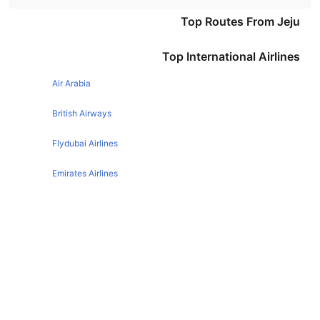
Seoul Jeju Flights
Top Routes From Jeju
Top International Airlines
Air Arabia
British Airways
Flydubai Airlines
Emirates Airlines
Etihad Airways
Qatar Airways
Turkish Airlines
Egyptair Express Airlines