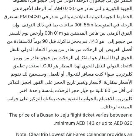
السفر من إلى جيجو إن الرحلة الأولى من إلى جيجو هي الخطوط
إضافية للنوم.
الجوية الكورية والتي تغادر في 07:30 AM. أما الرحلة الأخيرة هي
هل يمكنني حمل طعامي الخاص؟
الخطوط الجوية الدولية التايلاندية والتي تغادر في 04:30 PM تستغرق
نعم، يمكنك حمل طعامك الخاص، و لكن يجب أن يكون معبئا
الرحلة في المتوسط 00h 55m ساعات بما في ذلك التوقف. وإن
بشكل جيد.
الفرق الزمني بين هاتين المدينتين هو 00h 01m وأرخص يوم للسفر
من جيجو إلى هو 143. قم بحجز تذاكرك قبل 90 يوماً للاستفادة من
هل سيقدم لي الكحول على متن رحلة من إلى جيجو؟
أفضل العروض. إن الرحلات من تغادر من ورمز الاتحاد الدولي للنقل
لا تقدم شركة الطيران الكحول على متن رحلة داخلية. يتم
الجوي لهذا المطار هو CJU. إن الرحلات من جيجو تغادر من ورمز
تقديم الكحول على متن الرحلات الدولية فقط.
الاتحاد الدولي للنقل الجوي لهذا المطار هو CJU. استخدم تطبيق
ما متوسط أسعار رحلة الدرجة الاقتصادية من إلى جيجو؟
كليرتريب سواءً كنت مسافر للتجوال أو للعمل. وسيسمح لك تقويم
تتراوح أسعار رحلة الدرجة الاقتصادية من AED 143 إلى
الأسعار بمقارنة الأسعار وتغيير تاريخ الحجز على الفور. احجز التذاكر
AED 820. الخطوط الجوية الكورية, جين للطيران, جيجو
في أقل من 60 ثانية مع خيار حجز الرحلات بلمسة واحدة. اختر
للطيران, and الخطوط الجوية الدولية التايلاندية يوفرون
كليرتريب للاهتمام بالجوانب التقنية بحيث يمكنك التركيز على جوانب
تذاكر في هذا النطاق من الأسعار.
الممتعة لرحلتك..
هل اختيار إنجاز إجراءات السفر عبر الإنترنت متاح في رحلة
The price of a Busan to Jeju flight ticket varies between a
إلى جيجو؟
.
minimum
AED
143
or up to AED
820
نعم، يتاح للمسافر خيار إنجاز إجراءات السفر في الرحلة من
Note: Cleartrip Lowest Air Fares Calendar provides an