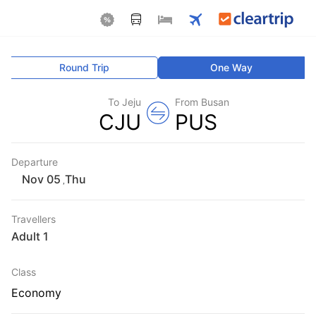
Round Trip
One Way
To Jeju
From Busan
CJU
PUS
Departure
Thu
,
Travellers
1 Adult
Class
Economy