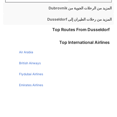
المزيد من الرحلات الجوية من Dubrovnik
Dubrovnik London Flights
المزيد من رحلات الطيران إلى Dusseldorf
Dubrovnik Zagreb Flights
London Dusseldorf Flights
Top Routes From Dusseldorf
Dubrovnik Rome Flights
Manchester Dusseldorf Flights
Top International Airlines
Birmingham Dusseldorf Flights
Air Arabia
Dublin Dusseldorf Flights
British Airways
Flydubai Airlines
Emirates Airlines
Etihad Airways
Qatar Airways