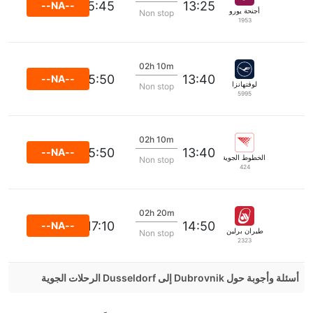
15:45
13:25
--NA--
أجنحة يورو
Non stop
1953
02h 10m
15:50
13:40
--NA--
لوفتهانزا
Non stop
5995
02h 10m
15:50
13:40
--NA--
الخطوط الجوية الكرواتية
Non stop
424
02h 20m
17:10
14:50
--NA--
طيران برلين
Non stop
2323
أسئلة وأجوبة حول Dubrovnik إلى Dusseldorf الرحلات الجوية
هل صحيح أن تستغرق وقتا أقل في رحلة مباشرة من