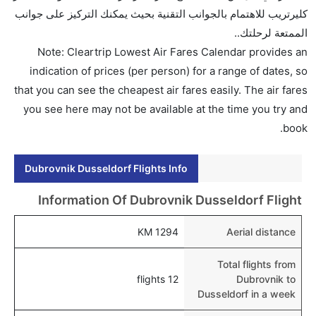
الجوية الكرواتية, and طيران برلين يوفرون تذاكر في هذا
كليرتريب للاهتمام بالجوانب التقنية بحيث يمكنك التركيز على جوانب
النطاق من الأسعار.
الممتعة لرحلتك..
هل اختيار إنجاز إجراءات السفر عبر الإنترنت متاح في رحلة
Note: Cleartrip Lowest Air Fares Calendar provides an
إلى دوسلدورف؟
indication of prices (per person) for a range of dates, so
نعم، يتاح للمسافر خيار إنجاز إجراءات السفر في الرحلة من
that you can see the cheapest air fares easily. The air fares
إلى دوسلدورف عبر الإنترنت أو في المطار.
you see here may not be available at the time you try and
book.
هل يمكنني حجز فنادق متوسطة التكلفة بالقرب من مطار
دوسلدورف عبر الإنترنت؟
Dubrovnik Dusseldorf Flights Info
نعم، يمكن حجز فنادق متوسطة التكلفة بالقرب من المطار
عبر اختيار فنادق كليرتريب.
Information Of Dubrovnik Dusseldorf Flight
هل يتيح دوسلدورف مطار إمكانية تغيير الحفاض للأطفال؟
1294 KM
Aerial distance
نعم، يتيح مطار دوسلدورف المطور حديثا هذه الإمكانية
للأطفال و الرضع.
Total flights from
12 flights
Dubrovnik to
Dusseldorf in a week