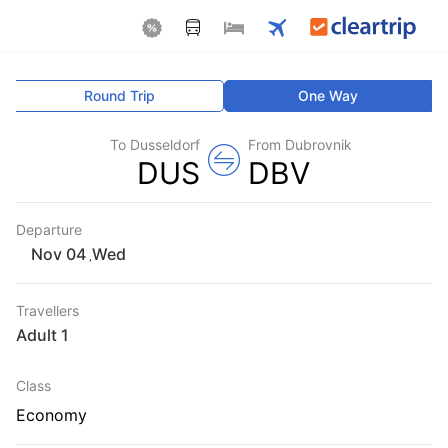
Round Trip
One Way
To Dusseldorf
From Dubrovnik
DUS
DBV
Departure
Wed
,
Travellers
1 Adult
Class
Economy