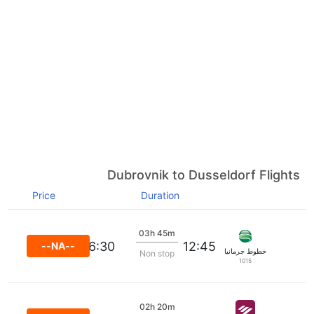
Dubrovnik to Dusseldorf Flights
Price
Duration
03h 45m
16:30
12:45
--NA--
خطوط جرمانيا الجوية
Non stop
1015
02h 20m