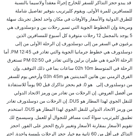
قد يبدو حجز التذاكر للسفر للخارج إجراءً معقداً ولاسيما بالنسبة
إلىدوسلدورف مما تستغرقه الخطوط الجوية الأخرى؟
للمسافرين للمرة الأولى. ويقوم كليرتريب بتوفير تفاصيل شاملة
نعم. توفر كل من أسرع رحلات الطيران على هذا الطريق،
للطرق الدولية والأسعار والأوقات في مكان واحد لجعل تجربتك سهلة
هل توفر شركات الطيران مساحة إضافية للنوم؟
ومريحة وإن الخطوط الجوية التي تسير رحلات بين و دوسلدورف هي
كثير من خطوط طيران درجة رجال الأعمال توفر مساحة
5 يوجد بالمجمل 12 رحلات متوفرة كل أسبوع للمسافرين الذين
إضافية للنوم.
يرغبون في السفر من إلى دوسلدورف إن الرحلة الأولى من إلى
هل يمكنني حمل طعامي الخاص؟
دوسلدورف هي خطوط جرمانيا الجوية والتي تغادر في 12:45 PM. أما
نعم، يمكنك حمل طعامك الخاص، و لكن يجب أن يكون معبئا
الرحلة الأخيرة هي طيران برلين والتي تغادر في 02:50 PM تستغرق
بشكل جيد.
الرحلة في المتوسط 02h 10m ساعات بما في ذلك التوقف. وإن
الفرق الزمني بين هاتين المدينتين هو 03h 45m وأرخص يوم للسفر
هل سيقدم لي الكحول على متن رحلة من إلى دوسلدورف؟
من دوسلدورف إلى هو 0. قم بحجز تذاكرك قبل 90 يوماً للاستفادة
لا تقدم شركة الطيران الكحول على متن رحلة داخلية. يتم
من أفضل العروض. إن الرحلات من تغادر من ورمز الاتحاد الدولي
تقديم الكحول على متن الرحلات الدولية فقط.
للنقل الجوي لهذا المطار هو DUS. إن الرحلات من دوسلدورف تغادر
ما متوسط أسعار رحلة الدرجة الاقتصادية من إلى
من ورمز الاتحاد الدولي للنقل الجوي لهذا المطار هو DUS. استخدم
دوسلدورف؟
تطبيق كليرتريب سواءً كنت مسافر للتجوال أو للعمل. وسيسمح لك
تتراوح أسعار رحلة الدرجة الاقتصادية من AED 0 إلى AED
تقويم الأسعار بمقارنة الأسعار وتغيير تاريخ الحجز على الفور. احجز
0. خطوط جرمانيا الجوية, أجنحة يورو, لوفتهانزا, الخطوط
التذاكر في أقل من 60 ثانية مع خيار حجز الرحلات بلمسة واحدة. اختر