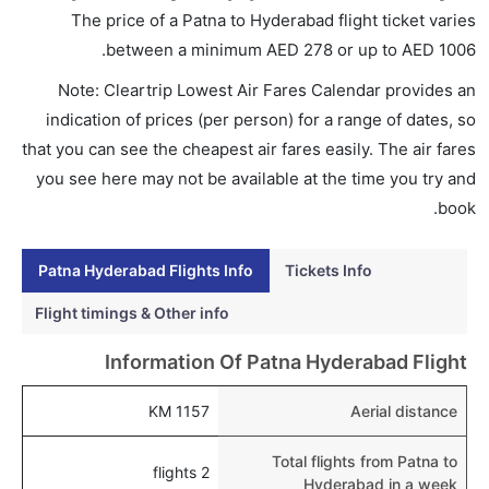
هذا النطاق من الأسعار.
The price of a Patna to Hyderabad flight ticket varies
هل اختيار إنجاز إجراءات السفر عبر الإنترنت متاح في رحلة
.
between a minimum
AED
278
or up to AED
1006
إلى حيدر أباد؟
Note: Cleartrip Lowest Air Fares Calendar provides an
نعم، يتاح للمسافر خيار إنجاز إجراءات السفر في الرحلة من
indication of prices (per person) for a range of dates, so
إلى حيدر أباد عبر الإنترنت أو في المطار.
that you can see the cheapest air fares easily. The air fares
هل يمكنني حجز فنادق متوسطة التكلفة بالقرب من مطار
you see here may not be available at the time you try and
حيدر أباد عبر الإنترنت؟
book.
نعم، يمكن حجز فنادق متوسطة التكلفة بالقرب من المطار
عبر اختيار فنادق كليرتريب.
Patna Hyderabad Flights Info
Tickets Info
هل يتيح حيدر أباد مطار إمكانية تغيير الحفاض للأطفال؟
Flight timings & Other info
نعم، يتيح مطار حيدر أباد المطور حديثا هذه الإمكانية
Information Of Patna Hyderabad Flight
للأطفال و الرضع.
1157 KM
Aerial distance
Total flights from Patna to
2 flights
Hyderabad in a week