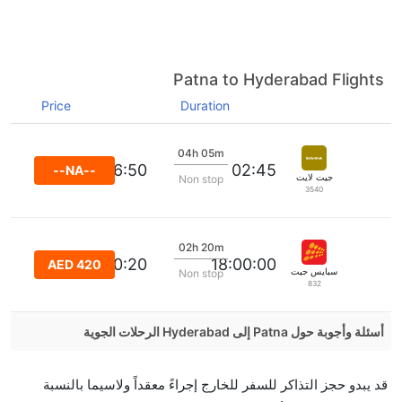
Patna to Hyderabad Flights
Price
Duration
04h 05m
06:50
02:45
--NA--
جيت لايت
Non stop
3540
02h 20m
20:20
18:00:00
AED 420
سبايس جيت
Non stop
832
أسئلة وأجوبة حول Patna إلى Hyderabad الرحلات الجوية
هل صحيح أن IndiGo تستغرق وقتا أقل في رحلة مباشرة
قد يبدو حجز التذاكر للسفر للخارج إجراءً معقداً ولاسيما بالنسبة
من إلىحيدر أباد مما تستغرقه الخطوط الجوية الأخرى؟