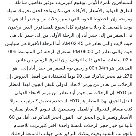
للمسافرين للمرة الأولى. ويقوم كليرتريب بتوفير تفاصيل شاملة
نعم. توفر كل من IndiGo أسرع رحلات الطيران على هذا
للطرق الدولية والأسعار والأوقات في مكان واحد لجعل تجربتك سهلة
الطريق،
ومريحة وإن الخطوط الجوية التي تسير رحلات بين و حيدر أباد هي 2
هل توفر شركات الطيران مساحة إضافية للنوم؟
يوجد بالمجمل 2 رحلات متوفرة كل أسبوع للمسافرين الذين يرغبون
كثير من خطوط طيران درجة رجال الأعمال توفر مساحة
في السفر من إلى حيدر أباد إن الرحلة الأولى من إلى حيدر أباد هي
إضافية للنوم.
جيت لايت والتي تغادر في 02:45 AM. أما الرحلة الأخيرة هي سبايس
هل يمكنني حمل طعامي الخاص؟
جيت والتي تغادر في 06:00 PM تستغرق الرحلة في المتوسط 00h
نعم، يمكنك حمل طعامك الخاص، و لكن يجب أن يكون معبئا
02m ساعات بما في ذلك التوقف. وإن الفرق الزمني بين هاتين
بشكل جيد.
المدينتين هو 00h 04m وأرخص يوم للسفر من حيدر أباد إلى هو
278. قم بحجز تذاكرك قبل 90 يوماً للاستفادة من أفضل العروض. إن
هل سيقدم لي الكحول على متن رحلة من إلى حيدر أباد؟
الرحلات من تغادر من ورمز الاتحاد الدولي للنقل الجوي لهذا المطار
لا تقدم شركة الطيران الكحول على متن رحلة داخلية. يتم
هو HYD. إن الرحلات من حيدر أباد تغادر من ورمز الاتحاد الدولي
تقديم الكحول على متن الرحلات الدولية فقط.
للنقل الجوي لهذا المطار هو HYD. استخدم تطبيق كليرتريب سواءً
ما متوسط أسعار رحلة الدرجة الاقتصادية من إلى حيدر
كنت مسافر للتجوال أو للعمل. وسيسمح لك تقويم الأسعار بمقارنة
أباد؟
الأسعار وتغيير تاريخ الحجز على الفور. احجز التذاكر في أقل من 60
تتراوح أسعار رحلة الدرجة الاقتصادية من AED 278 إلى
ثانية مع خيار حجز الرحلات بلمسة واحدة. اختر كليرتريب للاهتمام
AED 1006. جيت لايت and سبايس جيت يوفرون تذاكر في
بالجوانب التقنية بحيث يمكنك التركيز على جوانب الممتعة لرحلتك..