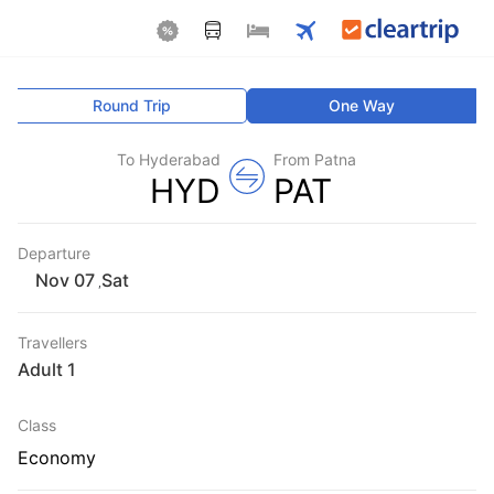
Round Trip
One Way
To Hyderabad
From Patna
HYD
PAT
Departure
Sat
,
Travellers
1 Adult
Class
Economy