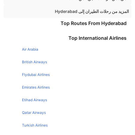
Patna Mumbai Flights
المزيد من رحلات الطيران إلى Hyderabad
Patna Bangalore Flights
Bangalore Hyderabad Flights
Top Routes From Hyderabad
Patna Kolkata Flights
Mumbai Hyderabad Flights
Top International Airlines
Patna Ranchi Flights
Chennai Hyderabad Flights
Patna Chennai Flights
Air Arabia
Pune Hyderabad Flights
Patna New Delhi Flights
Kolkata Hyderabad Flights
British Airways
Patna Lucknow Flights
Ahmedabad Hyderabad Flights
Flydubai Airlines
Jaipur Hyderabad Flights
Emirates Airlines
Tirupati Hyderabad Flights
Etihad Airways
Dubai Hyderabad Flights
Bhubaneswar Hyderabad Flights
Qatar Airways
Coimbatore Hyderabad Flights
Turkish Airlines
Goa Hyderabad Flights