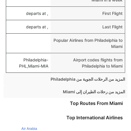
, departs at
First Flight
, departs at
Last Flight
Popular Airlines from Philadelphia to
Miami
Philadelphia-
Airport codes flights from
PHL,Miami-MIA
Philadelphia to Miami
المزيد من الرحلات الجوية من Philadelphia
Philadelphia Orlando Flights
المزيد من رحلات الطيران إلى Miami
Philadelphia Chicago Flights
London Miami Flights
Top Routes From Miami
Philadelphia Las vegas Flights
New York Miami Flights
Top International Airlines
Philadelphia Atlanta Flights
Atlanta Miami Flights
Philadelphia Tampa Flights
Air Arabia
Boston Miami Flights