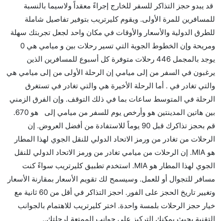
قد يبدو حجز التذاكر للسفر للخارج إجراءً معقداً ولاسيما بالنسبة
رحلة مباشرة من إلىميامي مما تستغرقه الخطوط الجوية
للمسافرين للمرة الأولى. ويقوم كليرتريب بتوفير تفاصيل شاملة
الأخرى؟
للطرق الدولية والأسعار والأوقات في مكان واحد لجعل تجربتك سهلة
نعم. توفر كل من American Airlines أسرع رحلات
ومريحة وإن الخطوط الجوية التي تسير رحلات بين و ميامي هي 0
الطيران على هذا الطريق،
يوجد بالمجمل 446 رحلات متوفرة كل أسبوع للمسافرين الذين
هل توفر شركات الطيران مساحة إضافية للنوم؟
يرغبون في السفر من إلى ميامي إن الرحلة الأولى من إلى ميامي هي
كثير من خطوط طيران درجة رجال الأعمال توفر مساحة
والتي تغادر في . أما الرحلة الأخيرة هي والتي تغادر في تستغرق
إضافية للنوم.
الرحلة في المتوسط ساعات بما في ذلك التوقف. وإن الفرق الزمني
هل يمكنني حمل طعامي الخاص؟
بين هاتين المدينتين هو وأرخص يوم للسفر من ميامي إلى هو 670.
نعم، يمكنك حمل طعامك الخاص، و لكن يجب أن يكون معبئا
قم بحجز تذاكرك قبل 90 يوماً للاستفادة من أفضل العروض. إن
بشكل جيد.
الرحلات من تغادر من ورمز الاتحاد الدولي للنقل الجوي لهذا المطار
هو MIA. إن الرحلات من ميامي تغادر من ورمز الاتحاد الدولي للنقل
هل سيقدم لي الكحول على متن رحلة من إلى ميامي؟
الجوي لهذا المطار هو MIA. استخدم تطبيق كليرتريب سواءً كنت
لا تقدم شركة الطيران الكحول على متن رحلة داخلية. يتم
مسافر للتجوال أو للعمل. وسيسمح لك تقويم الأسعار بمقارنة الأسعار
تقديم الكحول على متن الرحلات الدولية فقط.
وتغيير تاريخ الحجز على الفور. احجز التذاكر في أقل من 60 ثانية مع
ما متوسط أسعار رحلة الدرجة الاقتصادية من إلى ميامي؟
خيار حجز الرحلات بلمسة واحدة. اختر كليرتريب للاهتمام بالجوانب
تتراوح أسعار رحلة الدرجة الاقتصادية من AED 670 إلى
التقنية بحيث يمكنك التركيز على جوانب الممتعة لرحلتك..