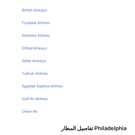
Philadelphia Denver Flights
Manchester Miami Flights
British Airways
Philadelphia Nashville Flights
Toronto Miami Flights
Flydubai Airlines
Philadelphia New York Flights
Houston Miami Flights
Emirates Airlines
Philadelphia New Orleans Flights
Caracas Miami Flights
Philadelphia London Flights
Etihad Airways
Tampa Miami Flights
Philadelphia San Diego Flights
New Orleans Miami Flights
Qatar Airways
Philadelphia Cancun Flights
Denver Miami Flights
Turkish Airlines
Philadelphia Pittsburgh Flights
Washington Miami Flights
Philadelphia Houston Flights
Egyptair Express Airlines
Charlotte Miami Flights
Philadelphia Fort Lauderdale Flights
Montreal Miami Flights
Gulf Air Airlines
Philadelphia Seattle Flights
Paris Miami Flights
Oman Air
Philadelphia Myrtle Beach Flights
Barcelona Miami Flights
Philadelphia Detroit Flights
Philadelphia تفاصيل المطار
Madrid Miami Flights