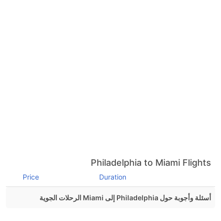
Philadelphia to Miami Flights
Price
Duration
أسئلة وأجوبة حول Philadelphia إلى Miami الرحلات الجوية
هل صحيح أن American Airlines تستغرق وقتا أقل في