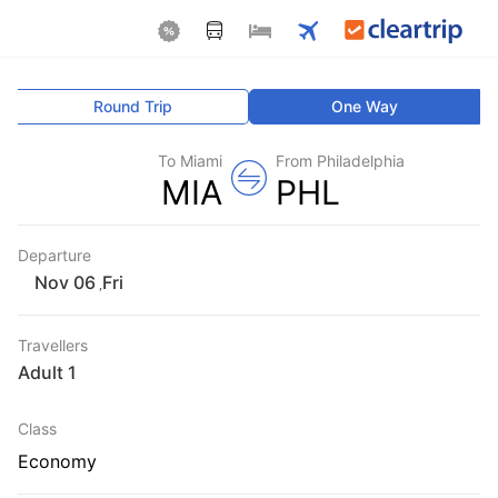
Round Trip
One Way
To Miami
From Philadelphia
MIA
PHL
Departure
Fri
,
Travellers
1 Adult
Class
Economy