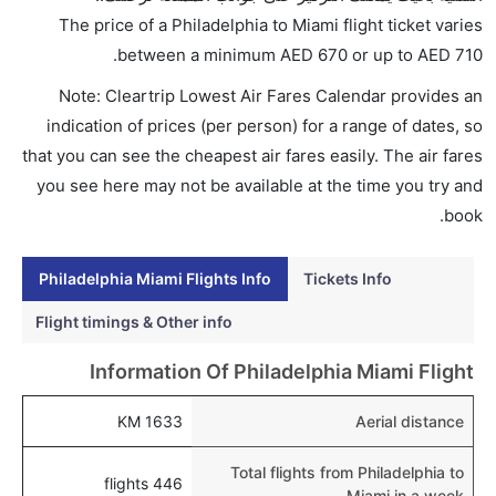
AED 710. يوفرون تذاكر في هذا النطاق من الأسعار.
The price of a Philadelphia to Miami flight ticket varies
هل اختيار إنجاز إجراءات السفر عبر الإنترنت متاح في رحلة
.
between a minimum
AED
670
or up to AED
710
إلى ميامي؟
Note: Cleartrip Lowest Air Fares Calendar provides an
نعم، يتاح للمسافر خيار إنجاز إجراءات السفر في الرحلة من
indication of prices (per person) for a range of dates, so
إلى ميامي عبر الإنترنت أو في المطار.
that you can see the cheapest air fares easily. The air fares
هل يمكنني حجز فنادق متوسطة التكلفة بالقرب من مطار
you see here may not be available at the time you try and
ميامي عبر الإنترنت؟
book.
نعم، يمكن حجز فنادق متوسطة التكلفة بالقرب من المطار
عبر اختيار فنادق كليرتريب.
Philadelphia Miami Flights Info
Tickets Info
هل يتيح ميامي مطار إمكانية تغيير الحفاض للأطفال؟
Flight timings & Other info
نعم، يتيح مطار ميامي المطور حديثا هذه الإمكانية للأطفال
Information Of Philadelphia Miami Flight
و الرضع.
1633 KM
Aerial distance
Total flights from Philadelphia to
446 flights
Miami in a week