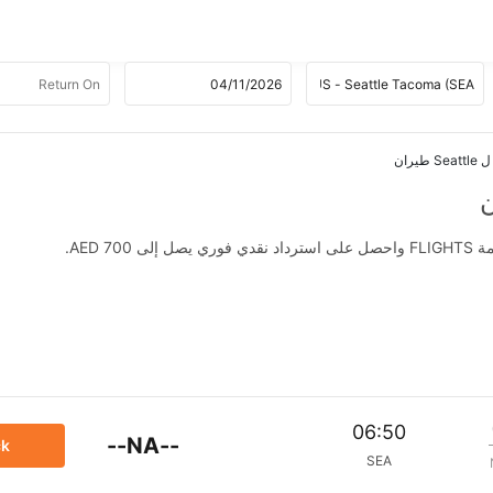
AED .
06:50
--NA--
ck
SEA