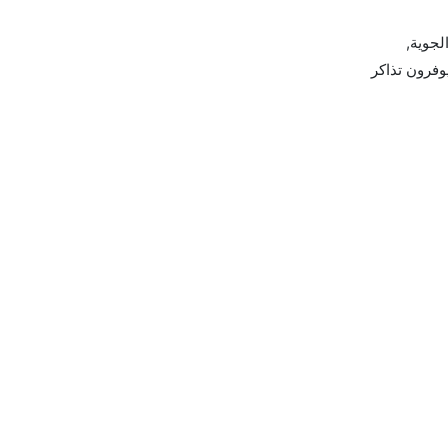
اسكا الجوية,
and الخطوط الجوية الفرنسية يوفرون تذاكر