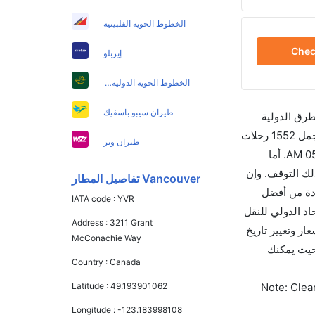
الخطوط الجوية الفلبينية
Che
إيربلو
الخطوط الجوية الدولية الباكستانية
طيران سيبو باسفيك
طرق الدولية
والأسعار والأوقات في مكان واحد لجعل تجربتك سهلة ومريحة وإن الخطوط الجوية التي تسير رحلات بين و سياتل هي 10 يوجد بالمجمل 1552 رحلات
طيران ويز
متوفرة كل أسبوع للمسافرين الذين يرغبون في السفر من إلى سياتل إن الرحلة الأولى من إلى سياتل هي دلتا والتي تغادر في 05:45 AM. أما
ستغرق الرحلة في المتوسط 00h 44m ساعات بما في ذلك التوقف. وإن
Vancouver تفاصيل المطار
اتل إلى هو 760. قم بحجز تذاكرك قبل 90 يوماً للاستفادة من أفضل
IATA code :
YVR
اتل تغادر من ورمز الاتحاد الدولي للنقل
Address :
3211 Grant
أسعار وتغيير تاريخ
McConachie Way
قنية بحيث يمكنك
Country :
Canada
Note: Clear
Latitude :
49.193901062
Longitude :
-123.183998108