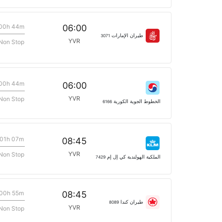
00h 44m
06:00
طيران الإمارات
3071
YVR
Non Stop
00h 44m
06:00
YVR
Non Stop
الخطوط الجوية الكورية
6166
01h 07m
08:45
YVR
Non Stop
الملكية الهولندية كي إل إم
7429
00h 55m
08:45
طيران كندا
8089
YVR
Non Stop