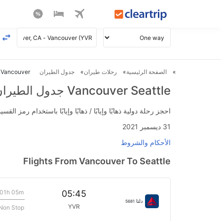
الصفحة الرئيسية
رحلات طيران
جدول الطيران
Vancouver ل Seattle طيران
Vancouver Seattle جدول الطيران
احجز رحلة دولية ذهابًا وإيابًا / ذهابًا وإيابًا باستخدام رمز القسيمة FLIGHTS واحصل على استرداد نقدي فوري يصل إلى 700
31 ديسمبر 2021
الأحكام والشروط
Flights From Vancouver To Seattle
01h 05m
05:45
دلتا
5681
YVR
Non Stop