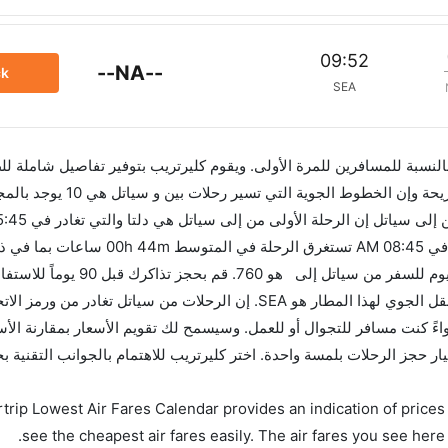
09:52
--NA--
ck
SEA
 بالنسبة للمسافرين للمرة الأولى. ويقوم كليرتريب بتوفير تفاصيل شاملة لل
الرحلة الأخيرة هي الخطوط الجوية الفرنسية والتي تغادر في 08:45 AM ت
الفرق الزمني بين هاتين المدينتين هو 05h 05m وأرخص يوم للسفر من سي
العروض. إن الرحلات من تغادر من ورمز الاتحاد الدولي للنقل الجوي لهذا المطار هو SEA. إن الرحلات من سي
طبيق كليرتريب سواءً كنت مسافر للتجوال أو للعمل. وسيسمح لك تقويم الأسعار بمقارنة ال
. احجز التذاكر في أقل من 60 ثانية مع خيار حجز الرحلات بلمسة واحدة. اختر كليرتريب للاهتمام بالجوانب الت
trip Lowest Air Fares Calendar provides an indication of prices 
see the cheapest air fares easily. The air fares you see here