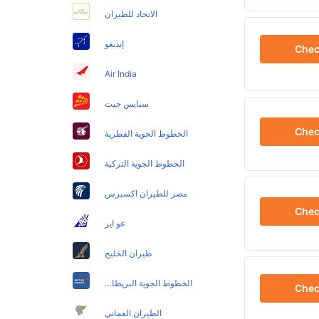
الاتحاد للطيران
إنديغو
Che
Air India
سبايس جيت
Che
الخطوط الجوية القطرية
الخطوط الجوية التركية
مصر للطيران اكسبرس
Che
غو اير
طيران الخليج
الخطوط الجوية البريطانية
Che
الطيران العماني