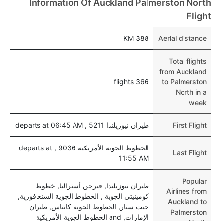
Information Of Auckland Palmerston North
عبر اختيار فنادق كليرتريب.
Flight
هل يتيح بالمرستون نورث مطار إمكانية تغيير الحفاض
للأطفال؟
388 KM
Aerial distance
نعم، يتيح مطار بالمرستون نورث المطور حديثا هذه
Total flights
الإمكانية للأطفال و الرضع.
from Auckland
366 flights
to Palmerston
North in a
week
First Flight
طيران نيوزيلندا 5211 , departs at 06:45 AM
الخطوط الجوية الأمريكية 9036 , departs at
Last Flight
11:55 AM
Popular
طيران نيوزيلندا, فيرجن أستراليا, خطوط
Airlines from
كومينيتي الجوية , الخطوط الجوية السنغافورية,
Auckland to
جيت ستار, الخطوط الجوية كانتاس, طيران
Palmerston
الإمارات, and الخطوط الجوية الأمريكية