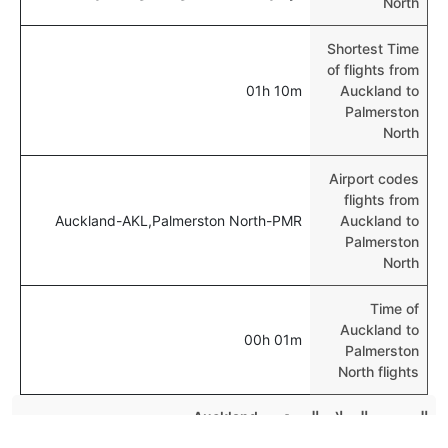
North
Shortest Time
of flights from
01h 10m
Auckland to
Palmerston
North
Airport codes
flights from
Auckland-AKL,Palmerston North-PMR
Auckland to
Palmerston
North
Time of
Auckland to
00h 01m
Palmerston
North flights
المزيد من الرحلات الجوية من Auckland