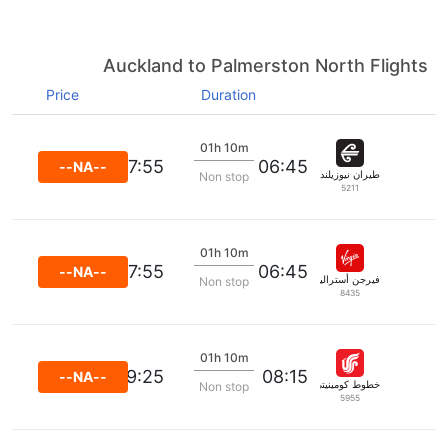
Auckland to Palmerston North Flights
Price
Duration
01h 10m
07:55
06:45
--NA--
طيران نيوزيلندا
Non stop
5211
01h 10m
07:55
06:45
--NA--
فيرجن أستراليا
Non stop
8435
01h 10m
09:25
08:15
--NA--
خطوط كومينيتي الجوية
Non stop
5955