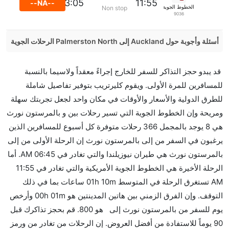
13:05
11:55
--NA--
الخطوط الجوية الأمريكية
Non stop
9036
أسئلة وأجوبة حول Auckland إلى Palmerston North الرحلات الجوية
هل صحيح أن تستغرق وقتا أقل في رحلة مباشرة من
قد يبدو حجز التذاكر للسفر للخارج إجراءً معقداً ولاسيما بالنسبة
إلىبالمرستون نورث مما تستغرقه الخطوط الجوية الأخرى؟
للمسافرين للمرة الأولى. ويقوم كليرتريب بتوفير تفاصيل شاملة
نعم. توفر كل من أسرع رحلات الطيران على هذا الطريق،
للطرق الدولية والأسعار والأوقات في مكان واحد لجعل تجربتك سهلة
هل توفر شركات الطيران مساحة إضافية للنوم؟
ومريحة وإن الخطوط الجوية التي تسير رحلات بين و بالمرستون نورث
كثير من خطوط طيران درجة رجال الأعمال توفر مساحة
هي 8 يوجد بالمجمل 366 رحلات متوفرة كل أسبوع للمسافرين الذين
إضافية للنوم.
يرغبون في السفر من إلى بالمرستون نورث إن الرحلة الأولى من إلى
هل يمكنني حمل طعامي الخاص؟
بالمرستون نورث هي طيران نيوزيلندا والتي تغادر في 06:45 AM. أما
نعم، يمكنك حمل طعامك الخاص، و لكن يجب أن يكون معبئا
الرحلة الأخيرة هي الخطوط الجوية الأمريكية والتي تغادر في 11:55
بشكل جيد.
AM تستغرق الرحلة في المتوسط 01h 10m ساعات بما في ذلك
التوقف. وإن الفرق الزمني بين هاتين المدينتين هو 00h 01m وأرخص
هل سيقدم لي الكحول على متن رحلة من إلى بالمرستون
يوم للسفر من بالمرستون نورث إلى هو 800. قم بحجز تذاكرك قبل
نورث؟
90 يوماً للاستفادة من أفضل العروض. إن الرحلات من تغادر من ورمز
لا تقدم شركة الطيران الكحول على متن رحلة داخلية. يتم