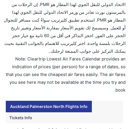
الاتحاد الدولي للنقل الجوي لهذا المطار هو PMR. إن الرحلات من
تقديم الكحول على متن الرحلات الدولية فقط.
بالمرستون نورث تغادر من ورمز الاتحاد الدولي للنقل الجوي لهذا
ما متوسط أسعار رحلة الدرجة الاقتصادية من إلى
المطار هو PMR. استخدم تطبيق كليرتريب سواءً كنت مسافر للتجوال
بالمرستون نورث؟
أو للعمل. وسيسمح لك تقويم الأسعار بمقارنة الأسعار وتغيير تاريخ
تتراوح أسعار رحلة الدرجة الاقتصادية من AED 800 إلى
الحجز على الفور. احجز التذاكر في أقل من 60 ثانية مع خيار حجز
AED 0. طيران نيوزيلندا, فيرجن أستراليا, خطوط كومينيتي
الرحلات بلمسة واحدة. اختر كليرتريب للاهتمام بالجوانب التقنية بحيث
الجوية , الخطوط الجوية السنغافورية, جيت ستار, الخطوط
يمكنك التركيز على جوانب الممتعة لرحلتك..
الجوية كانتاس, طيران الإمارات, and الخطوط الجوية
Note: Cleartrip Lowest Air Fares Calendar provides an
الأمريكية يوفرون تذاكر في هذا النطاق من الأسعار.
indication of prices (per person) for a range of dates, so
هل اختيار إنجاز إجراءات السفر عبر الإنترنت متاح في رحلة
that you can see the cheapest air fares easily. The air fares
إلى بالمرستون نورث؟
you see here may not be available at the time you try and
نعم، يتاح للمسافر خيار إنجاز إجراءات السفر في الرحلة من
book.
إلى بالمرستون نورث عبر الإنترنت أو في المطار.
Auckland Palmerston North Flights Info
هل يمكنني حجز فنادق متوسطة التكلفة بالقرب من مطار
بالمرستون نورث عبر الإنترنت؟
Tickets Info
نعم، يمكن حجز فنادق متوسطة التكلفة بالقرب من المطار