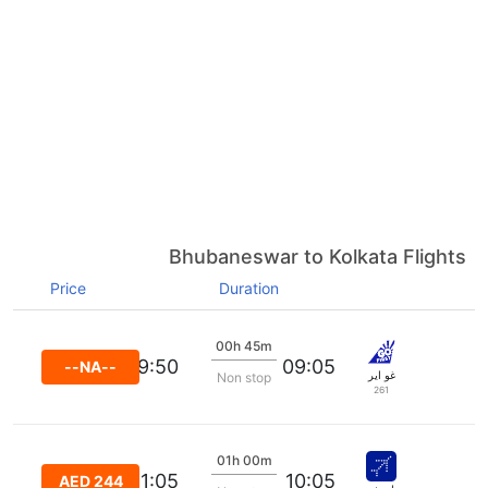
Bhubaneswar to Kolkata Flights
Price
Duration
00h 45m
09:50
09:05
--NA--
غو اير
Non stop
261
01h 00m
11:05
10:05
AED 244