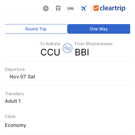
Round Trip
One Way
To Kolkata
From Bhubaneswar
CCU
BBI
Departure
Sat
,
Travellers
1 Adult
Class
Economy