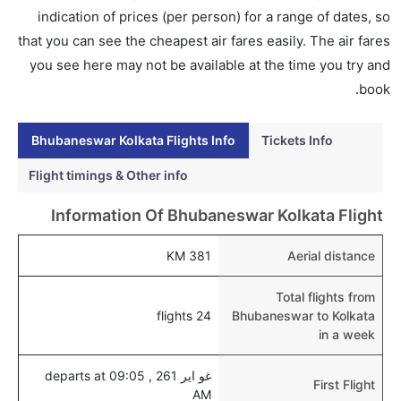
نعم، يتاح للمسافر خيار إنجاز إجراءات السفر في الرحلة من
indication of prices (per person) for a range of dates, so
إلى كلكتا عبر الإنترنت أو في المطار.
that you can see the cheapest air fares easily. The air fares
هل يمكنني حجز فنادق متوسطة التكلفة بالقرب من مطار
you see here may not be available at the time you try and
كلكتا عبر الإنترنت؟
book.
نعم، يمكن حجز فنادق متوسطة التكلفة بالقرب من المطار
عبر اختيار فنادق كليرتريب.
Bhubaneswar Kolkata Flights Info
Tickets Info
هل يتيح كلكتا مطار إمكانية تغيير الحفاض للأطفال؟
Flight timings & Other info
نعم، يتيح مطار كلكتا المطور حديثا هذه الإمكانية للأطفال و
Information Of Bhubaneswar Kolkata Flight
الرضع.
381 KM
Aerial distance
Total flights from
24 flights
Bhubaneswar to Kolkata
in a week
غو اير 261 , departs at 09:05
First Flight
AM