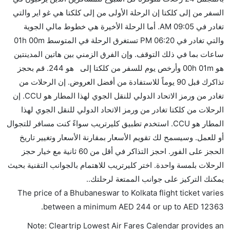
كثير من خطوط طيران درجة رجال الأعمال توفر مساحة
السفر من إلى كلكتا إن الرحلة الأولى من إلى كلكتا هي غو اير والتي
إضافية للنوم.
تغادر في 09:05 AM. أما الرحلة الأخيرة هي خطوط مالي الجوية
هل يمكنني حمل طعامي الخاص؟
والتي تغادر في 06:20 PM تستغرق الرحلة في المتوسط 01h 00m
نعم، يمكنك حمل طعامك الخاص، و لكن يجب أن يكون معبئا
ساعات بما في ذلك التوقف. وإن الفرق الزمني بين هاتين المدينتين
بشكل جيد.
هو 00h 01m وأرخص يوم للسفر من كلكتا إلى هو 244. قم بحجز
تذاكرك قبل 90 يوماً للاستفادة من أفضل العروض. إن الرحلات من
هل سيقدم لي الكحول على متن رحلة من إلى كلكتا؟
تغادر من ورمز الاتحاد الدولي للنقل الجوي لهذا المطار هو CCU. إن
لا تقدم شركة الطيران الكحول على متن رحلة داخلية. يتم
الرحلات من كلكتا تغادر من ورمز الاتحاد الدولي للنقل الجوي لهذا
تقديم الكحول على متن الرحلات الدولية فقط.
المطار هو CCU. استخدم تطبيق كليرتريب سواءً كنت مسافر للتجوال
ما متوسط أسعار رحلة الدرجة الاقتصادية من إلى كلكتا؟
أو للعمل. وسيسمح لك تقويم الأسعار بمقارنة الأسعار وتغيير تاريخ
تتراوح أسعار رحلة الدرجة الاقتصادية من AED 244 إلى
الحجز على الفور. احجز التذاكر في أقل من 60 ثانية مع خيار حجز
AED 12363. غو اير, إنديغو, ايرمارك للملاحة الجوية
الرحلات بلمسة واحدة. اختر كليرتريب للاهتمام بالجوانب التقنية بحيث
الأندونيسية, and خطوط مالي الجوية يوفرون تذاكر في هذا
يمكنك التركيز على جوانب الممتعة لرحلتك..
النطاق من الأسعار.
The price of a Bhubaneswar to Kolkata flight ticket varies
هل اختيار إنجاز إجراءات السفر عبر الإنترنت متاح في رحلة
.
between a minimum
AED
244
or up to AED
12363
إلى كلكتا؟
Note: Cleartrip Lowest Air Fares Calendar provides an