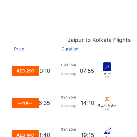
Jaipur to Kolkata Flights
Price
Duration
02h 15m
10:10
07:55
AED 293
إنديغو
Non stop
207
02h 25m
16:35
14:10
--NA--
خطوط مالي الجوية
Non stop
587
02h 25m
21:40
19:15
AED 447