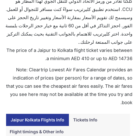
كلكتا تغادر من ورمز الاتحاد الدولي للنقل الجوي لهذا المطار هو
تقديم الكحول على متن الرحلات الدولية فقط.
CCU. استخدم تطبيق كليرتريب سواءً كنت مسافر للتجوال أو للعمل.
ما متوسط أسعار رحلة الدرجة الاقتصادية من إلى كلكتا؟
وسيسمح لك تقويم الأسعار بمقارنة الأسعار وتغيير تاريخ الحجز على
تتراوح أسعار رحلة الدرجة الاقتصادية من AED 410 إلى
الفور. احجز التذاكر في أقل من 60 ثانية مع خيار حجز الرحلات بلمسة
AED 14736. إنديغو, خطوط مالي الجوية, and غو اير
واحدة. اختر كليرتريب للاهتمام بالجوانب التقنية بحيث يمكنك التركيز
يوفرون تذاكر في هذا النطاق من الأسعار.
على جوانب الممتعة لرحلتك..
هل اختيار إنجاز إجراءات السفر عبر الإنترنت متاح في رحلة
The price of a Jaipur to Kolkata flight ticket varies between
إلى كلكتا؟
.
a minimum
AED
410
or up to AED
14736
نعم، يتاح للمسافر خيار إنجاز إجراءات السفر في الرحلة من
Note: Cleartrip Lowest Air Fares Calendar provides an
إلى كلكتا عبر الإنترنت أو في المطار.
indication of prices (per person) for a range of dates, so
هل يمكنني حجز فنادق متوسطة التكلفة بالقرب من مطار
that you can see the cheapest air fares easily. The air fares
كلكتا عبر الإنترنت؟
you see here may not be available at the time you try and
نعم، يمكن حجز فنادق متوسطة التكلفة بالقرب من المطار
book.
عبر اختيار فنادق كليرتريب.
Jaipur Kolkata Flights Info
Tickets Info
هل يتيح كلكتا مطار إمكانية تغيير الحفاض للأطفال؟
نعم، يتيح مطار كلكتا المطور حديثا هذه الإمكانية للأطفال و
Flight timings & Other info