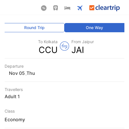
Round Trip
One Way
To Kolkata
From Jaipur
CCU
JAI
Departure
Thu
,
Travellers
1 Adult
Class
Economy