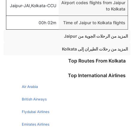
Airport codes flights from Jaipur
Jaipur-JAI,Kolkata-CCU
to Kolkata
00h 02m
Time of Jaipur to Kolkata flights
المزيد من الرحلات الجوية من Jaipur
Jaipur Bangalore Flights
المزيد من رحلات الطيران إلى Kolkata
Jaipur Pune Flights
Mumbai Kolkata Flights
Top Routes From Kolkata
Jaipur Hyderabad Flights
Bangalore Kolkata Flights
Top International Airlines
Jaipur Ahmedabad Flights
Pune Kolkata Flights
Jaipur Goa Flights
Air Arabia
Chennai Kolkata Flights
Jaipur Chennai Flights
Hyderabad Kolkata Flights
British Airways
Jaipur Udaipur Flights
Guwahati Kolkata Flights
Flydubai Airlines
Jaipur Chandigarh Flights
Ahmedabad Kolkata Flights
Emirates Airlines
Jaipur Guwahati Flights
Patna Kolkata Flights