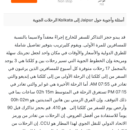
غو اير
Non stop
702
أسئلة وأجوبة حول Jaipur إلى Kolkata الرحلات الجوية
هل صحيح أن IndiGo تستغرق وقتا أقل في رحلة مباشرة
قد يبدو حجز التذاكر للسفر للخارج إجراءً معقداً ولاسيما بالنسبة
من إلىكلكتا مما تستغرقه الخطوط الجوية الأخرى؟
للمسافرين للمرة الأولى. ويقوم كليرتريب بتوفير تفاصيل شاملة
نعم. توفر كل من IndiGo أسرع رحلات الطيران على هذا
للطرق الدولية والأسعار والأوقات في مكان واحد لجعل تجربتك سهلة
الطريق،
ومريحة وإن الخطوط الجوية التي تسير رحلات بين و كلكتا هي 3 يوجد
هل توفر شركات الطيران مساحة إضافية للنوم؟
بالمجمل 17 رحلات متوفرة كل أسبوع للمسافرين الذين يرغبون في
كثير من خطوط طيران درجة رجال الأعمال توفر مساحة
السفر من إلى كلكتا إن الرحلة الأولى من إلى كلكتا هي إنديغو والتي
إضافية للنوم.
تغادر في 07:55 AM. أما الرحلة الأخيرة هي غو اير والتي تغادر في
هل يمكنني حمل طعامي الخاص؟
07:15 PM تستغرق الرحلة في المتوسط 02h 15m ساعات بما في
نعم، يمكنك حمل طعامك الخاص، و لكن يجب أن يكون معبئا
ذلك التوقف. وإن الفرق الزمني بين هاتين المدينتين هو 00h 02m
بشكل جيد.
وأرخص يوم للسفر من كلكتا إلى هو 410. قم بحجز تذاكرك قبل 90
يوماً للاستفادة من أفضل العروض. إن الرحلات من تغادر من ورمز
هل سيقدم لي الكحول على متن رحلة من إلى كلكتا؟
الاتحاد الدولي للنقل الجوي لهذا المطار هو CCU. إن الرحلات من
لا تقدم شركة الطيران الكحول على متن رحلة داخلية. يتم