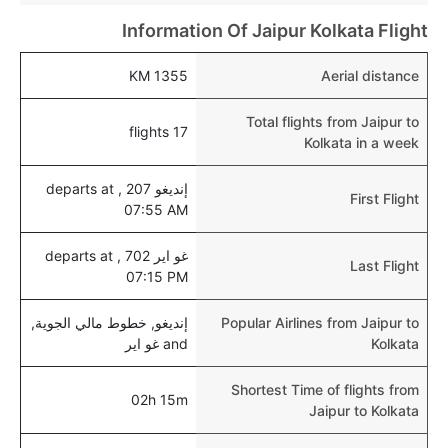
الرضع.
Information Of Jaipur Kolkata Flight
1355 KM
Aerial distance
Total flights from Jaipur to
17 flights
Kolkata in a week
إنديغو 207 , departs at
First Flight
07:55 AM
غو اير 702 , departs at
Last Flight
07:15 PM
Popular Airlines from Jaipur to
إنديغو, خطوط مالي الجوية,
Kolkata
and غو اير
Shortest Time of flights from
02h 15m
Jaipur to Kolkata