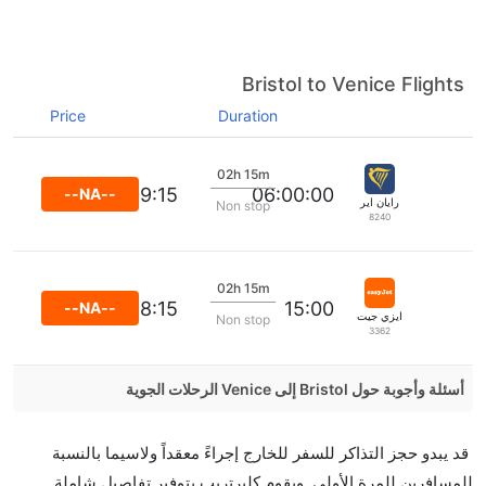
Bristol to Venice Flights
Price
Duration
02h 15m
09:15
06:00:00
--NA--
رايان اير
Non stop
8240
02h 15m
18:15
15:00
--NA--
ايزي جيت
Non stop
3362
أسئلة وأجوبة حول Bristol إلى Venice الرحلات الجوية
هل صحيح أن Alitalia تستغرق وقتا أقل في رحلة مباشرة
قد يبدو حجز التذاكر للسفر للخارج إجراءً معقداً ولاسيما بالنسبة
من إلىالبندقية مما تستغرقه الخطوط الجوية الأخرى؟
للمسافرين للمرة الأولى. ويقوم كليرتريب بتوفير تفاصيل شاملة
نعم. توفر كل من Alitalia أسرع رحلات الطيران على هذا