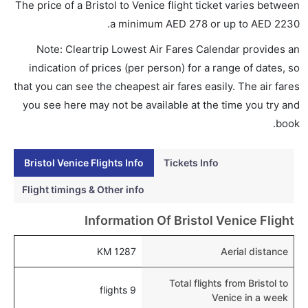
هل اختيار إنجاز إجراءات السفر عبر الإنترنت متاح في رحلة
The price of a Bristol to Venice flight ticket varies between
إلى البندقية؟
.
a minimum
AED
278
or up to AED
2230
نعم، يتاح للمسافر خيار إنجاز إجراءات السفر في الرحلة من
Note: Cleartrip Lowest Air Fares Calendar provides an
إلى البندقية عبر الإنترنت أو في المطار.
indication of prices (per person) for a range of dates, so
هل يمكنني حجز فنادق متوسطة التكلفة بالقرب من مطار
that you can see the cheapest air fares easily. The air fares
البندقية عبر الإنترنت؟
you see here may not be available at the time you try and
نعم، يمكن حجز فنادق متوسطة التكلفة بالقرب من المطار
book.
عبر اختيار فنادق كليرتريب.
Bristol Venice Flights Info
Tickets Info
هل يتيح البندقية مطار إمكانية تغيير الحفاض للأطفال؟
نعم، يتيح مطار البندقية المطور حديثا هذه الإمكانية للأطفال
Flight timings & Other info
و الرضع.
Information Of Bristol Venice Flight
1287 KM
Aerial distance
Total flights from Bristol to
9 flights
Venice in a week