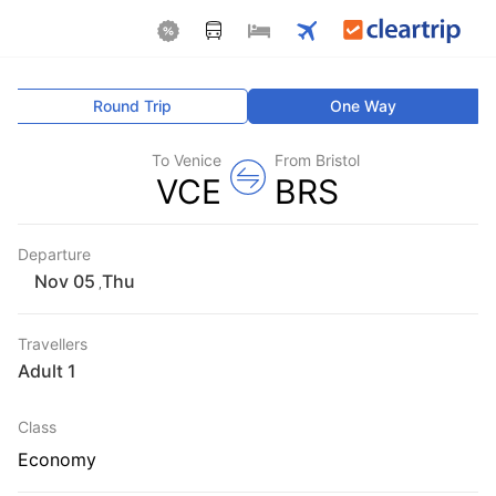
Round Trip
One Way
To Venice
From Bristol
VCE
BRS
Departure
Thu
,
Travellers
1 Adult
Class
Economy