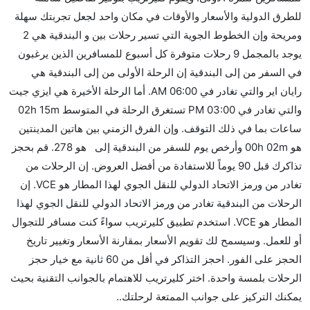
للطرق الدولية والأسعار والأوقات في مكان واحد لجعل تجربتك سهلة
الطريق،
ومريحة وإن الخطوط الجوية التي تسير رحلات بين و البندقية هي 2
هل توفر شركات الطيران مساحة إضافية للنوم؟
يوجد بالمجمل 9 رحلات متوفرة كل أسبوع للمسافرين الذين يرغبون
كثير من خطوط طيران درجة رجال الأعمال توفر مساحة
في السفر من إلى البندقية إن الرحلة الأولى من إلى البندقية هي
إضافية للنوم.
رايان اير والتي تغادر في 06:00 AM. أما الرحلة الأخيرة هي ايزي جيت
هل يمكنني حمل طعامي الخاص؟
والتي تغادر في 03:00 PM تستغرق الرحلة في المتوسط 02h 15m
نعم، يمكنك حمل طعامك الخاص، و لكن يجب أن يكون معبئا
ساعات بما في ذلك التوقف. وإن الفرق الزمني بين هاتين المدينتين
بشكل جيد.
هو 00h 02m وأرخص يوم للسفر من البندقية إلى هو 278. قم بحجز
تذاكرك قبل 90 يوماً للاستفادة من أفضل العروض. إن الرحلات من
هل سيقدم لي الكحول على متن رحلة من إلى البندقية؟
تغادر من ورمز الاتحاد الدولي للنقل الجوي لهذا المطار هو VCE. إن
لا تقدم شركة الطيران الكحول على متن رحلة داخلية. يتم
الرحلات من البندقية تغادر من ورمز الاتحاد الدولي للنقل الجوي لهذا
تقديم الكحول على متن الرحلات الدولية فقط.
المطار هو VCE. استخدم تطبيق كليرتريب سواءً كنت مسافر للتجوال
ما متوسط أسعار رحلة الدرجة الاقتصادية من إلى البندقية؟
أو للعمل. وسيسمح لك تقويم الأسعار بمقارنة الأسعار وتغيير تاريخ
تتراوح أسعار رحلة الدرجة الاقتصادية من AED 278 إلى
الحجز على الفور. احجز التذاكر في أقل من 60 ثانية مع خيار حجز
AED 2230. رايان اير and ايزي جيت يوفرون تذاكر في هذا
الرحلات بلمسة واحدة. اختر كليرتريب للاهتمام بالجوانب التقنية بحيث
النطاق من الأسعار.
يمكنك التركيز على جوانب الممتعة لرحلتك..