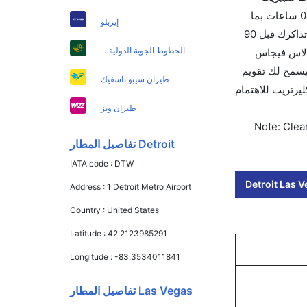
الجوية والتي تغادر في 06:00 AM. أما الرحلة الأخيرة هي أليتاليا والتي تغادر في 05:45 PM تستغرق الرحلة في المتوسط 04h 10m ساعات بما
إيربلو
في ذلك التوقف. وإن الفرق الزمني بين هاتين المدينتين هو 07h 05m وأرخص يوم للسفر من لاس فيجاس إلى هو 840. قم بحجز تذاكرك قبل 90
الخطوط الجوية الدولية الباكستانية
للنقل الجوي لهذا المطار هو LAS. إن الرحلات من لاس فيجاس
و للعمل. وسيسمح لك تقويم
طيران سيبو باسفيك
ت بلمسة واحدة. اختر كليرتريب للاهتمام
طيران ويز
Note: Clear
Detroit تفاصيل المطار
IATA code :
DTW
Detroit Las V
Address :
1 Detroit Metro Airport
Country :
United States
Latitude :
42.2123985291
Longitude :
-83.3534011841
Las Vegas تفاصيل المطار