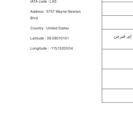
IATA code :
LAS
Address :
5757 Wayne Newton
Blvd
Country :
United States
 إم, فيرجن
Latitude :
36.08010101
Longitude :
-115.1520004