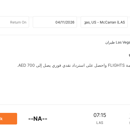
AED .
07:15
--NA--
ck
LAS