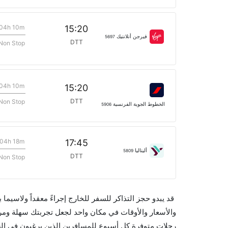
04h 10m
15:20
فيرجن أتلانتيك
5697
DTT
Non Stop
04h 10m
15:20
DTT
Non Stop
الخطوط الجوية الفرنسية
5906
04h 18m
17:45
أليتاليا
5809
DTT
Non Stop
قد يبدو حجز التذاكر للسفر للخارج إجراءً معقداً ولاسيما
رحلات متوفرة كل أسبوع للمسافرين الذين يرغبون في 