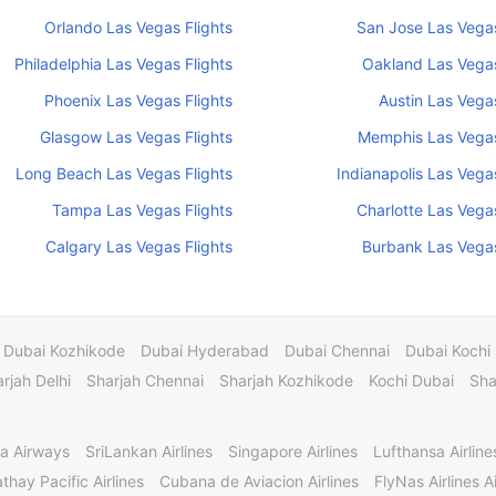
Orlando Las Vegas Flights
San Jose Las Vegas
Philadelphia Las Vegas Flights
Oakland Las Vegas
Phoenix Las Vegas Flights
Austin Las Vegas
Glasgow Las Vegas Flights
Memphis Las Vegas
Long Beach Las Vegas Flights
Indianapolis Las Vegas
Tampa Las Vegas Flights
Charlotte Las Vegas
Calgary Las Vegas Flights
Burbank Las Vegas
Dubai Kozhikode
Dubai Hyderabad
Dubai Chennai
Dubai Kochi
rjah Delhi
Sharjah Chennai
Sharjah Kozhikode
Kochi Dubai
Sha
a Airways
SriLankan Airlines
Singapore Airlines
Lufthansa Airline
thay Pacific Airlines
Cubana de Aviacion Airlines
FlyNas Airlines Ai