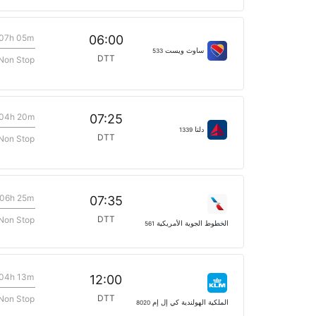
07h 05m
06:00
ساوث ويست
533
DTT
Non Stop
04h 20m
07:25
دلتا
1339
DTT
Non Stop
06h 25m
07:35
DTT
Non Stop
الخطوط الجوية الأمريكية
561
04h 13m
12:00
DTT
Non Stop
الملكية الهولندية كي إل إم
8020