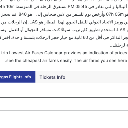
يوماً للاستفادة من أفضل العروض. إن الرحلات من تغادر من ورمز الاتحاد الدولي 
تغادر من ورمز الاتحاد الدولي للنقل الجوي لهذا المطار هو LAS. استخدم تطبيق كليرتريب سواءً كنت مسافر للتجوال أ
الأسعار بمقارنة الأسعار وتغيير تاريخ الحجز على الفور. احجز التذاكر في أقل من 60 ثانية مع خيار حجز الرحلا
 لرحلتك..
trip Lowest Air Fares Calendar provides an indication of prices 
see the cheapest air fares easily. The air fares you see here
egas Flights Info
Tickets Info