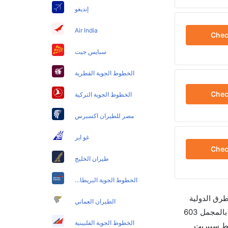
إنديغو
Air India
Che
سبايس جيت
الخطوط الجوية القطرية
Che
الخطوط الجوية التركية
مصر للطيران اكسبرس
غو اير
Che
طيران الخليج
الخطوط الجوية البريطانية
طرق الدولية
الطيران العماني
والأسعار والأوقات في مكان واحد لجعل تجربتك سهلة ومريحة وإن الخطوط الجوية التي تسير رحلات بين و لاس فيجاس هي 8 يوجد بالمجمل 603
الخطوط الجوية الفلبينية
وط سبيريت