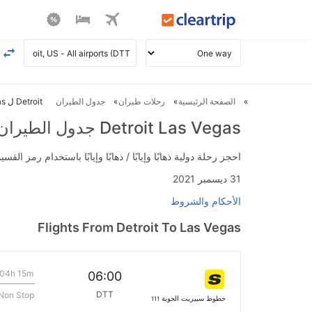
الصفحة الرئيسية
رحلات طيران
جدول الطيران
Detroit ل Las Vegas طيران
Detroit Las Vegas جدول الطيران
احجز رحلة دولية ذهابًا وإيابًا / ذهابًا وإيابًا باستخدام رمز القسيمة FLIGHTS واحصل على استرداد نقدي فوري يصل إلى 700
31 ديسمبر 2021
الأحكام والشروط
Flights From Detroit To Las Vegas
04h 15m
06:00
DTT
Non Stop
خطوط سبيريت الجوية
111