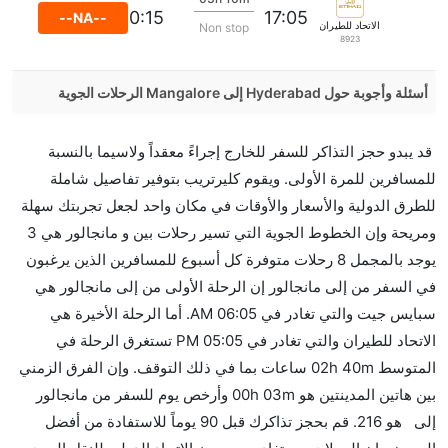
20:15
17:05
--NA--
الاتحاد للطيران
Non stop
8923
أسئلة وأجوبة حول Hyderabad إلى Mangalore الرحلات الجوية
هل صحيح أن IndiGo تستغرق وقتا أقل في رحلة مباشرة
قد يبدو حجز التذاكر للسفر للخارج إجراءً معقداً ولاسيما بالنسبة
من إلىمانجالور مما تستغرقه الخطوط الجوية الأخرى؟
للمسافرين للمرة الأولى. ويقوم كليرتريب بتوفير تفاصيل شاملة
نعم. توفر كل من IndiGo أسرع رحلات الطيران على هذا
للطرق الدولية والأسعار والأوقات في مكان واحد لجعل تجربتك سهلة
الطريق،
ومريحة وإن الخطوط الجوية التي تسير رحلات بين و مانجالور هي 3
هل توفر شركات الطيران مساحة إضافية للنوم؟
يوجد بالمجمل 8 رحلات متوفرة كل أسبوع للمسافرين الذين يرغبون
كثير من خطوط طيران درجة رجال الأعمال توفر مساحة
في السفر من إلى مانجالور إن الرحلة الأولى من إلى مانجالور هي
إضافية للنوم.
سبايس جيت والتي تغادر في 06:05 AM. أما الرحلة الأخيرة هي
هل يمكنني حمل طعامي الخاص؟
الاتحاد للطيران والتي تغادر في 05:05 PM تستغرق الرحلة في
نعم، يمكنك حمل طعامك الخاص، و لكن يجب أن يكون معبئا
المتوسط 02h 40m ساعات بما في ذلك التوقف. وإن الفرق الزمني
بشكل جيد.
بين هاتين المدينتين هو 00h 03m وأرخص يوم للسفر من مانجالور
إلى هو 216. قم بحجز تذاكرك قبل 90 يوماً للاستفادة من أفضل
هل سيقدم لي الكحول على متن رحلة من إلى مانجالور؟