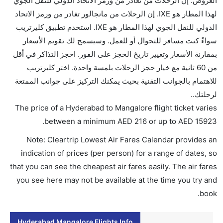
العروض. إن الرحلات من تغادر من ورمز الاتحاد الدولي للنقل الجوي
لا تقدم شركة الطيران الكحول على متن رحلة داخلية. يتم
لهذا المطار هو IXE. إن الرحلات من مانجالور تغادر من ورمز الاتحاد
تقديم الكحول على متن الرحلات الدولية فقط.
الدولي للنقل الجوي لهذا المطار هو IXE. استخدم تطبيق كليرتريب
ما متوسط أسعار رحلة الدرجة الاقتصادية من إلى مانجالور؟
سواءً كنت مسافر للتجوال أو للعمل. وسيسمح لك تقويم الأسعار
تتراوح أسعار رحلة الدرجة الاقتصادية من AED 216 إلى
بمقارنة الأسعار وتغيير تاريخ الحجز على الفور. احجز التذاكر في أقل
AED 15923. سبايس جيت, إنديغو, and الاتحاد للطيران
من 60 ثانية مع خيار حجز الرحلات بلمسة واحدة. اختر كليرتريب
يوفرون تذاكر في هذا النطاق من الأسعار.
للاهتمام بالجوانب التقنية بحيث يمكنك التركيز على جوانب الممتعة
هل اختيار إنجاز إجراءات السفر عبر الإنترنت متاح في رحلة
لرحلتك..
إلى مانجالور؟
The price of a Hyderabad to Mangalore flight ticket varies
نعم، يتاح للمسافر خيار إنجاز إجراءات السفر في الرحلة من
.
between a minimum
AED
216
or up to AED
15923
إلى مانجالور عبر الإنترنت أو في المطار.
Note: Cleartrip Lowest Air Fares Calendar provides an
هل يمكنني حجز فنادق متوسطة التكلفة بالقرب من مطار
indication of prices (per person) for a range of dates, so
مانجالور عبر الإنترنت؟
that you can see the cheapest air fares easily. The air fares
نعم، يمكن حجز فنادق متوسطة التكلفة بالقرب من المطار
you see here may not be available at the time you try and
عبر اختيار فنادق كليرتريب.
book.
هل يتيح مانجالور مطار إمكانية تغيير الحفاض للأطفال؟
Hyderabad Mangalore Flights Info