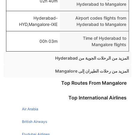
02h 40m
Hyderabad to Mangalore
Hyderabad-
Airport codes flights from
HYD,Mangalore-IXE
Hyderabad to Mangalore
Time of Hyderabad to
00h 03m
Mangalore flights
المزيد من الرحلات الجوية من Hyderabad
Hyderabad Bangalore Flights
المزيد من رحلات الطيران إلى Mangalore
Hyderabad Mumbai Flights
Mumbai Mangalore Flights
Top Routes From Mangalore
Hyderabad Chennai Flights
Bangalore Mangalore Flights
Top International Airlines
Hyderabad Tirupati Flights
Dubai Mangalore Flights
Hyderabad Kolkata Flights
Air Arabia
Chennai Mangalore Flights
Hyderabad Jaipur Flights
British Airways
Hyderabad Pune Flights
Flydubai Airlines