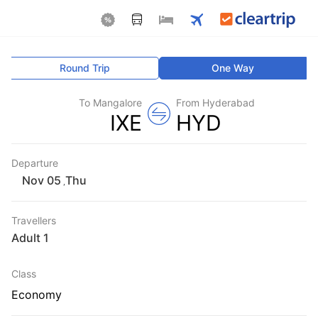
Round Trip
One Way
To Mangalore
From Hyderabad
IXE
HYD
Departure
Thu
,
Travellers
1 Adult
Class
Economy