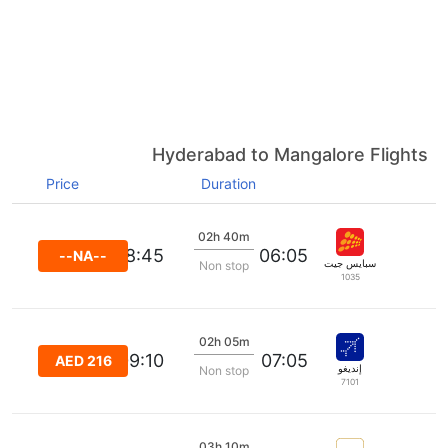
Hyderabad to Mangalore Flights
Price
Duration
02h 40m
08:45
06:05
--NA--
سبايس جيت
Non stop
1035
02h 05m
09:10
07:05
AED 216
إنديغو
Non stop
7101
03h 10m