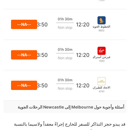
7503
01h 30m
13:50
12:20
--NA--
الخطوط الجوية السنغافورية
Non stop
6602
01h 30m
13:50
12:20
--NA--
فيرجن أستراليا
Non stop
1593
01h 30m
13:50
12:20
--NA--
الاتحاد للطيران
Non stop
6761
أسئلة وأجوبة حول Melbourne إلى Newcastle الرحلات الجوية
هل صحيح أن Qantas Airways تستغرق وقتا أقل في
قد يبدو حجز التذاكر للسفر للخارج إجراءً معقداً ولاسيما بالنسبة
رحلة مباشرة من إلىنيوكاسل مما تستغرقه الخطوط الجوية