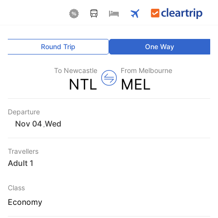
Round Trip
One Way
To Newcastle
From Melbourne
NTL
MEL
Departure
Wed
,
Travellers
1 Adult
Class
Economy