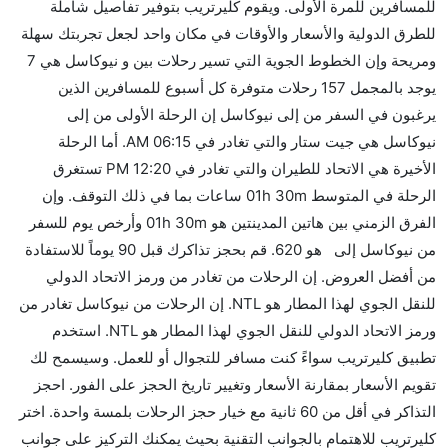
للمسافرين للمرة الأولى. ويقوم كليرتريب بتوفير تفاصيل شاملة
الأخرى؟
للطرق الدولية والأسعار والأوقات في مكان واحد لجعل تجربتك سهلة
نعم. توفر كل من Qantas Airways أسرع رحلات الطيران
ومريحة وإن الخطوط الجوية التي تسير رحلات بين و نيوكاسل هي 7
على هذا الطريق،
يوجد بالمجمل 157 رحلات متوفرة كل أسبوع للمسافرين الذين
هل توفر شركات الطيران مساحة إضافية للنوم؟
يرغبون في السفر من إلى نيوكاسل إن الرحلة الأولى من إلى
كثير من خطوط طيران درجة رجال الأعمال توفر مساحة
نيوكاسل هي جيت ستار والتي تغادر في 06:15 AM. أما الرحلة
إضافية للنوم.
الأخيرة هي الاتحاد للطيران والتي تغادر في 12:20 PM تستغرق
هل يمكنني حمل طعامي الخاص؟
الرحلة في المتوسط 01h 30m ساعات بما في ذلك التوقف. وإن
نعم، يمكنك حمل طعامك الخاص، و لكن يجب أن يكون معبئا
الفرق الزمني بين هاتين المدينتين هو 01h 30m وأرخص يوم للسفر
بشكل جيد.
من نيوكاسل إلى هو 620. قم بحجز تذاكرك قبل 90 يوماً للاستفادة
من أفضل العروض. إن الرحلات من تغادر من ورمز الاتحاد الدولي
هل سيقدم لي الكحول على متن رحلة من إلى نيوكاسل؟
للنقل الجوي لهذا المطار هو NTL. إن الرحلات من نيوكاسل تغادر من
لا تقدم شركة الطيران الكحول على متن رحلة داخلية. يتم
ورمز الاتحاد الدولي للنقل الجوي لهذا المطار هو NTL. استخدم
تقديم الكحول على متن الرحلات الدولية فقط.
تطبيق كليرتريب سواءً كنت مسافر للتجوال أو للعمل. وسيسمح لك
ما متوسط أسعار رحلة الدرجة الاقتصادية من إلى
تقويم الأسعار بمقارنة الأسعار وتغيير تاريخ الحجز على الفور. احجز
نيوكاسل؟
التذاكر في أقل من 60 ثانية مع خيار حجز الرحلات بلمسة واحدة. اختر
تتراوح أسعار رحلة الدرجة الاقتصادية من AED 620 إلى
كليرتريب للاهتمام بالجوانب التقنية بحيث يمكنك التركيز على جوانب