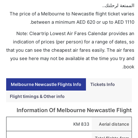
AED 1110. جيت ستار, الخطوط الجوية كانتاس, طيران
الممتعة لرحلتك..
الإمارات, طيران نيوزيلندا, الخطوط الجوية السنغافورية,
The price of a Melbourne to Newcastle flight ticket varies
فيرجن أستراليا, and الاتحاد للطيران يوفرون تذاكر في هذا
.
between a minimum
AED
620
or up to AED
1110
النطاق من الأسعار.
Note: Cleartrip Lowest Air Fares Calendar provides an
هل اختيار إنجاز إجراءات السفر عبر الإنترنت متاح في رحلة
indication of prices (per person) for a range of dates, so
إلى نيوكاسل؟
that you can see the cheapest air fares easily. The air fares
نعم، يتاح للمسافر خيار إنجاز إجراءات السفر في الرحلة من
you see here may not be available at the time you try and
إلى نيوكاسل عبر الإنترنت أو في المطار.
book.
هل يمكنني حجز فنادق متوسطة التكلفة بالقرب من مطار
نيوكاسل عبر الإنترنت؟
Melbourne Newcastle Flights Info
Tickets Info
نعم، يمكن حجز فنادق متوسطة التكلفة بالقرب من المطار
Flight timings & Other info
عبر اختيار فنادق كليرتريب.
Information Of Melbourne Newcastle Flight
هل يتيح نيوكاسل مطار إمكانية تغيير الحفاض للأطفال؟
نعم، يتيح مطار نيوكاسل المطور حديثا هذه الإمكانية
833 KM
Aerial distance
للأطفال و الرضع.