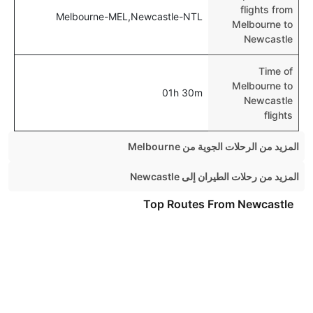
flights from
Melbourne-MEL,Newcastle-NTL
Melbourne to
Newcastle
Time of
Melbourne to
01h 30m
Newcastle
flights
المزيد من الرحلات الجوية من Melbourne
Melbourne London Flights
المزيد من رحلات الطيران إلى Newcastle
Melbourne Brisbane Flights
Brisbane Newcastle Flights
Top Routes From Newcastle
Melbourne Auckland Flights
Sydney Newcastle Flights
Top International Airlines
Melbourne Perth Flights
Melbourne Adelaide Flights
Air Arabia
Melbourne Tokyo Flights
British Airways
Melbourne Los Angeles Flights