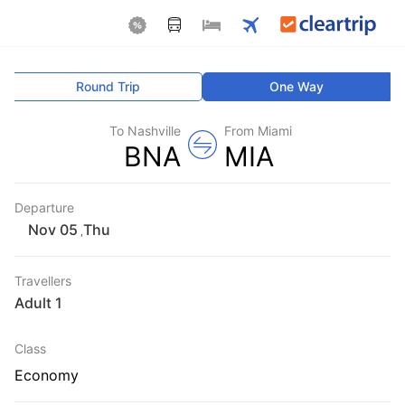
Round Trip
One Way
To Nashville
From Miami
BNA
MIA
Departure
Thu
,
Travellers
1 Adult
Class
Economy