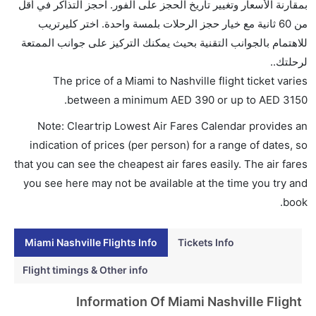
بمقارنة الأسعار وتغيير تاريخ الحجز على الفور. احجز التذاكر في أقل
AED 3150. الخطوط الجوية الأمريكية, الخطوط الجوية
من 60 ثانية مع خيار حجز الرحلات بلمسة واحدة. اختر كليرتريب
البريطانية, خطوط تام الجوية, ويست جيت, and الإيبيرية
للاهتمام بالجوانب التقنية بحيث يمكنك التركيز على جوانب الممتعة
يوفرون تذاكر في هذا النطاق من الأسعار.
لرحلتك..
هل اختيار إنجاز إجراءات السفر عبر الإنترنت متاح في رحلة
The price of a Miami to Nashville flight ticket varies
إلى ناشفيل؟
.
between a minimum
AED
390
or up to AED
3150
نعم، يتاح للمسافر خيار إنجاز إجراءات السفر في الرحلة من
Note: Cleartrip Lowest Air Fares Calendar provides an
إلى ناشفيل عبر الإنترنت أو في المطار.
indication of prices (per person) for a range of dates, so
هل يمكنني حجز فنادق متوسطة التكلفة بالقرب من مطار
that you can see the cheapest air fares easily. The air fares
ناشفيل عبر الإنترنت؟
you see here may not be available at the time you try and
نعم، يمكن حجز فنادق متوسطة التكلفة بالقرب من المطار
book.
عبر اختيار فنادق كليرتريب.
Miami Nashville Flights Info
Tickets Info
هل يتيح ناشفيل مطار إمكانية تغيير الحفاض للأطفال؟
نعم، يتيح مطار ناشفيل المطور حديثا هذه الإمكانية للأطفال
Flight timings & Other info
و الرضع.
Information Of Miami Nashville Flight