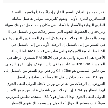
هل صحيح أن Delta تستغرق وقتا أقل في رحلة مباشرة من
قد يبدو حجز التذاكر للسفر للخارج إجراءً معقداً ولاسيما بالنسبة
إلىناشفيل مما تستغرقه الخطوط الجوية الأخرى؟
للمسافرين للمرة الأولى. ويقوم كليرتريب بتوفير تفاصيل شاملة
نعم. توفر كل من Delta أسرع رحلات الطيران على هذا
للطرق الدولية والأسعار والأوقات في مكان واحد لجعل تجربتك سهلة
الطريق،
ومريحة وإن الخطوط الجوية التي تسير رحلات بين و ناشفيل هي 5
هل توفر شركات الطيران مساحة إضافية للنوم؟
يوجد بالمجمل 110 رحلات متوفرة كل أسبوع للمسافرين الذين يرغبون
كثير من خطوط طيران درجة رجال الأعمال توفر مساحة
في السفر من إلى ناشفيل إن الرحلة الأولى من إلى ناشفيل هي
إضافية للنوم.
الخطوط الجوية الأمريكية والتي تغادر في 06:59 AM. أما الرحلة
هل يمكنني حمل طعامي الخاص؟
الأخيرة هي الإيبيرية والتي تغادر في 09:26 PM تستغرق الرحلة في
نعم، يمكنك حمل طعامك الخاص، و لكن يجب أن يكون معبئا
المتوسط 02h 17m ساعات بما في ذلك التوقف. وإن الفرق الزمني
بشكل جيد.
بين هاتين المدينتين هو 02h 25m وأرخص يوم للسفر من ناشفيل إلى
هو 390. قم بحجز تذاكرك قبل 90 يوماً للاستفادة من أفضل
هل سيقدم لي الكحول على متن رحلة من إلى ناشفيل؟
العروض. إن الرحلات من تغادر من ورمز الاتحاد الدولي للنقل الجوي
لا تقدم شركة الطيران الكحول على متن رحلة داخلية. يتم
لهذا المطار هو BNA. إن الرحلات من ناشفيل تغادر من ورمز الاتحاد
تقديم الكحول على متن الرحلات الدولية فقط.
الدولي للنقل الجوي لهذا المطار هو BNA. استخدم تطبيق كليرتريب
ما متوسط أسعار رحلة الدرجة الاقتصادية من إلى ناشفيل؟
سواءً كنت مسافر للتجوال أو للعمل. وسيسمح لك تقويم الأسعار
تتراوح أسعار رحلة الدرجة الاقتصادية من AED 390 إلى