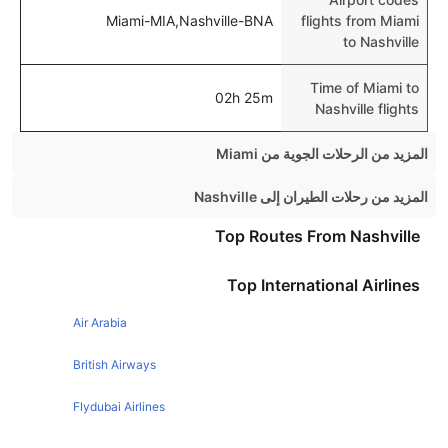
Miami-MIA,Nashville-BNA
flights from Miami
to Nashville
Time of Miami to
02h 25m
Nashville flights
المزيد من الرحلات الجوية من Miami
Miami New York Flights
المزيد من رحلات الطيران إلى Nashville
Miami Atlanta Flights
Boston Nashville Flights
Top Routes From Nashville
Miami London Flights
Chicago Nashville Flights
Top International Airlines
Miami Madrid Flights
Philadelphia Nashville Flights
Miami Las vegas Flights
Air Arabia
New York Nashville Flights
Miami Los Angeles Flights
Toronto Nashville Flights
British Airways
Miami Cancun Flights
Detroit Nashville Flights
Flydubai Airlines
Miami Houston Flights
Denver Nashville Flights