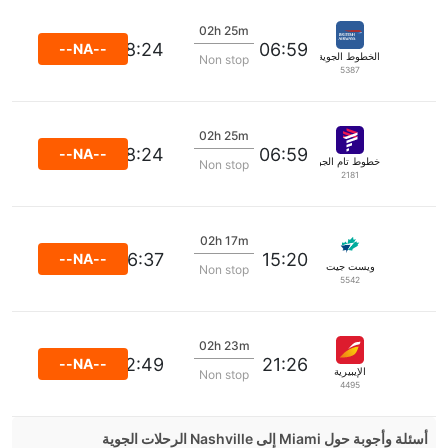
02h 25m
08:24
06:59
--NA--
الخطوط الجوية البريطانية
Non stop
5387
02h 25m
08:24
06:59
--NA--
خطوط تام الجوية
Non stop
2181
02h 17m
16:37
15:20
--NA--
ويست جيت
Non stop
5542
02h 23m
22:49
21:26
--NA--
الإيبيرية
Non stop
4495
أسئلة وأجوبة حول Miami إلى Nashville الرحلات الجوية