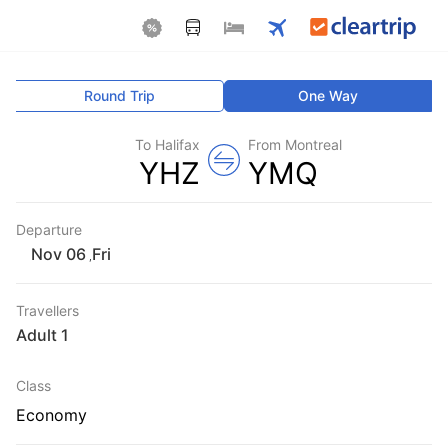
Round Trip
One Way
To Halifax
From Montreal
YHZ
YMQ
Departure
Fri
,
Travellers
1 Adult
Class
Economy