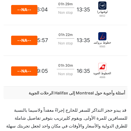
01h 29m
16:04
13:35
--NA--
لوفتهانزا
Non stop
6652
01h 22m
15:57
13:35
--NA--
خطوط بروكسل الجوية
Non stop
9565
01h 30m
19:05
16:35
--NA--
الخطوط الجوية السويسرية الدولية
Non stop
4666
أسئلة وأجوبة حول Montreal إلى Halifax الرحلات الجوية
هل صحيح أن تستغرق وقتا أقل في رحلة مباشرة من
قد يبدو حجز التذاكر للسفر للخارج إجراءً معقداً ولاسيما بالنسبة
إلىهاليفاكس مما تستغرقه الخطوط الجوية الأخرى؟
للمسافرين للمرة الأولى. ويقوم كليرتريب بتوفير تفاصيل شاملة
نعم. توفر كل من أسرع رحلات الطيران على هذا الطريق،
للطرق الدولية والأسعار والأوقات في مكان واحد لجعل تجربتك سهلة
هل توفر شركات الطيران مساحة إضافية للنوم؟