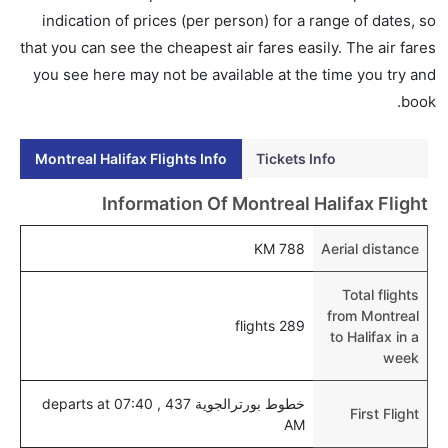
هل اختيار إنجاز إجراءات السفر عبر الإنترنت متاح في رحلة
indication of prices (per person) for a range of dates, so
إلى هاليفاكس؟
that you can see the cheapest air fares easily. The air fares
نعم، يتاح للمسافر خيار إنجاز إجراءات السفر في الرحلة من
you see here may not be available at the time you try and
إلى هاليفاكس عبر الإنترنت أو في المطار.
book.
هل يمكنني حجز فنادق متوسطة التكلفة بالقرب من مطار
Montreal Halifax Flights Info
Tickets Info
هاليفاكس عبر الإنترنت؟
نعم، يمكن حجز فنادق متوسطة التكلفة بالقرب من المطار
Information Of Montreal Halifax Flight
عبر اختيار فنادق كليرتريب.
788 KM
Aerial distance
هل يتيح هاليفاكس مطار إمكانية تغيير الحفاض للأطفال؟
نعم، يتيح مطار هاليفاكس المطور حديثا هذه الإمكانية
Total flights
للأطفال و الرضع.
from Montreal
289 flights
to Halifax in a
week
خطوط بورترالجوية 437 , departs at 07:40
First Flight
AM