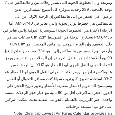
ومريحة وإن الخطوط الجوية التي تسير رحلات بين و هاليفاكس هي 7
كثير من خطوط طيران درجة رجال الأعمال توفر مساحة
يوجد بالمجمل 289 رحلات متوفرة كل أسبوع للمسافرين الذين
إضافية للنوم.
يرغبون في السفر من إلى هاليفاكس إن الرحلة الأولى من إلى
هل يمكنني حمل طعامي الخاص؟
هاليفاكس هي خطوط بورترالجوية والتي تغادر في 07:40 AM. أما
نعم، يمكنك حمل طعامك الخاص، و لكن يجب أن يكون معبئا
الرحلة الأخيرة هي الخطوط الجوية السويسرية الدولية والتي تغادر في
بشكل جيد.
04:35 PM تستغرق الرحلة في المتوسط 01h 22m ساعات بما في
ذلك التوقف. وإن الفرق الزمني بين هاتين المدينتين هو 00h 01m
هل سيقدم لي الكحول على متن رحلة من إلى هاليفاكس؟
وأرخص يوم للسفر من هاليفاكس إلى هو 730. قم بحجز تذاكرك قبل
لا تقدم شركة الطيران الكحول على متن رحلة داخلية. يتم
90 يوماً للاستفادة من أفضل العروض. إن الرحلات من تغادر من ورمز
تقديم الكحول على متن الرحلات الدولية فقط.
الاتحاد الدولي للنقل الجوي لهذا المطار هو YHZ. إن الرحلات من
ما متوسط أسعار رحلة الدرجة الاقتصادية من إلى
هاليفاكس تغادر من ورمز الاتحاد الدولي للنقل الجوي لهذا المطار هو
هاليفاكس؟
YHZ. استخدم تطبيق كليرتريب سواءً كنت مسافر للتجوال أو للعمل.
تتراوح أسعار رحلة الدرجة الاقتصادية من AED 730 إلى
وسيسمح لك تقويم الأسعار بمقارنة الأسعار وتغيير تاريخ الحجز على
AED 0. خطوط بورترالجوية, طيران كندا, الخطوط الجوية
الفور. احجز التذاكر في أقل من 60 ثانية مع خيار حجز الرحلات بلمسة
التركية, ويست جيت, لوفتهانزا, خطوط بروكسل الجوية,
واحدة. اختر كليرتريب للاهتمام بالجوانب التقنية بحيث يمكنك التركيز
and الخطوط الجوية السويسرية الدولية يوفرون تذاكر في
على جوانب الممتعة لرحلتك..
هذا النطاق من الأسعار.
Note: Cleartrip Lowest Air Fares Calendar provides an