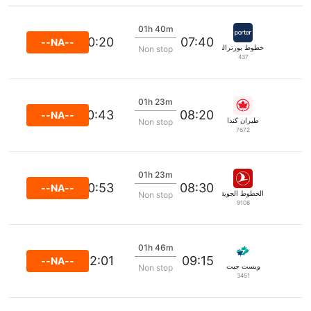
01h 40m
10:20
07:40
--NA--
خطوط بورترالجوية
Non stop
437
01h 23m
10:43
08:20
--NA--
طيران كندا
Non stop
7672
01h 23m
10:53
08:30
--NA--
الخطوط الجوية التركية
Non stop
9108
01h 46m
12:01
09:15
--NA--
ويست جيت
Non stop
3451