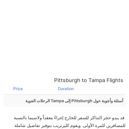
Pittsburgh to Tampa Flights
Price
Duration
أسئلة وأجوبة حول Pittsburgh إلى Tampa الرحلات الجوية
هل صحيح أن تستغرق وقتا أقل في رحلة مباشرة من
قد يبدو حجز التذاكر للسفر للخارج إجراءً معقداً ولاسيما بالنسبة
إلىتامبا مما تستغرقه الخطوط الجوية الأخرى؟
للمسافرين للمرة الأولى. ويقوم كليرتريب بتوفير تفاصيل شاملة
نعم. توفر كل من أسرع رحلات الطيران على هذا الطريق،