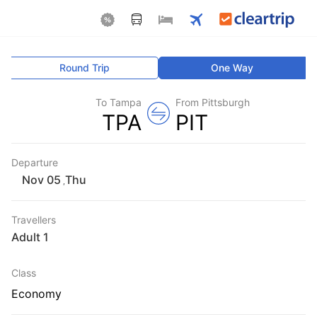
Round Trip
One Way
To Tampa
From Pittsburgh
TPA
PIT
Departure
Thu
,
Travellers
1 Adult
Class
Economy