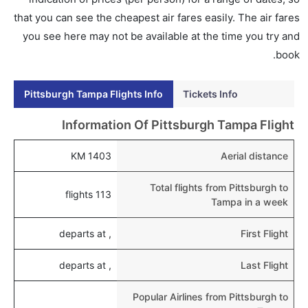
إلى تامبا عبر الإنترنت أو في المطار.
that you can see the cheapest air fares easily. The air fares
you see here may not be available at the time you try and
هل يمكنني حجز فنادق متوسطة التكلفة بالقرب من مطار
book.
تامبا عبر الإنترنت؟
نعم، يمكن حجز فنادق متوسطة التكلفة بالقرب من المطار
Pittsburgh Tampa Flights Info
Tickets Info
عبر اختيار فنادق كليرتريب.
هل يتيح تامبا مطار إمكانية تغيير الحفاض للأطفال؟
Information Of Pittsburgh Tampa Flight
نعم، يتيح مطار تامبا المطور حديثا هذه الإمكانية للأطفال و
1403 KM
Aerial distance
الرضع.
Total flights from Pittsburgh to
113 flights
Tampa in a week
, departs at
First Flight
, departs at
Last Flight
Popular Airlines from Pittsburgh to