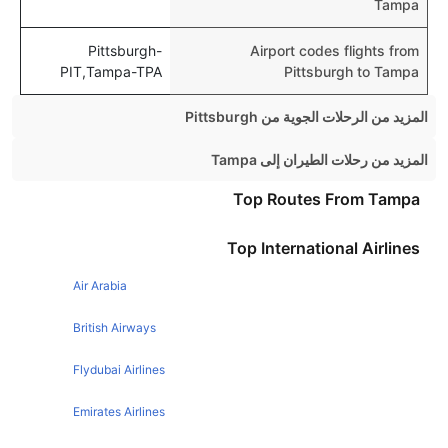
Tampa
Pittsburgh-
Airport codes flights from
PIT,Tampa-TPA
Pittsburgh to Tampa
المزيد من الرحلات الجوية من Pittsburgh
Pittsburgh Orlando Flights
المزيد من رحلات الطيران إلى Tampa
Pittsburgh Chicago Flights
Chicago Tampa Flights
Top Routes From Tampa
Pittsburgh New York Flights
London Tampa Flights
Top International Airlines
Pittsburgh Las vegas Flights
Boston Tampa Flights
Pittsburgh Denver Flights
Air Arabia
Atlanta Tampa Flights
Pittsburgh Philadelphia Flights
Toronto Tampa Flights
British Airways
Pittsburgh Atlanta Flights
New York Tampa Flights
Flydubai Airlines
Pittsburgh Miami Flights
Philadelphia Tampa Flights
Emirates Airlines
Pittsburgh Myrtle Beach Flights
Manchester Tampa Flights
Pittsburgh New Orleans Flights