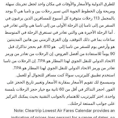
للطرق الدولية والأسعار والأوقات في مكان واحد لجعل تجربتك سهلة
هل توفر شركات الطيران مساحة إضافية للنوم؟
ومريحة وإن الخطوط الجوية التي تسير رحلات بين و تامبا هي 0 يوجد
كثير من خطوط طيران درجة رجال الأعمال توفر مساحة
بالمجمل 113 رحلات متوفرة كل أسبوع للمسافرين الذين يرغبون في
إضافية للنوم.
السفر من إلى تامبا إن الرحلة الأولى من إلى تامبا هي والتي تغادر في
هل يمكنني حمل طعامي الخاص؟
. أما الرحلة الأخيرة هي والتي تغادر في تستغرق الرحلة في المتوسط
نعم، يمكنك حمل طعامك الخاص، و لكن يجب أن يكون معبئا
ساعات بما في ذلك التوقف. وإن الفرق الزمني بين هاتين المدينتين
بشكل جيد.
هو وأرخص يوم للسفر من تامبا إلى هو 610. قم بحجز تذاكرك قبل
90 يوماً للاستفادة من أفضل العروض. إن الرحلات من تغادر من ورمز
هل سيقدم لي الكحول على متن رحلة من إلى تامبا؟
الاتحاد الدولي للنقل الجوي لهذا المطار هو TPA. إن الرحلات من تامبا
لا تقدم شركة الطيران الكحول على متن رحلة داخلية. يتم
تغادر من ورمز الاتحاد الدولي للنقل الجوي لهذا المطار هو TPA.
تقديم الكحول على متن الرحلات الدولية فقط.
استخدم تطبيق كليرتريب سواءً كنت مسافر للتجوال أو للعمل.
ما متوسط أسعار رحلة الدرجة الاقتصادية من إلى تامبا؟
وسيسمح لك تقويم الأسعار بمقارنة الأسعار وتغيير تاريخ الحجز على
تتراوح أسعار رحلة الدرجة الاقتصادية من AED 610 إلى
الفور. احجز التذاكر في أقل من 60 ثانية مع خيار حجز الرحلات بلمسة
AED 0. يوفرون تذاكر في هذا النطاق من الأسعار.
واحدة. اختر كليرتريب للاهتمام بالجوانب التقنية بحيث يمكنك التركيز
هل اختيار إنجاز إجراءات السفر عبر الإنترنت متاح في رحلة
على جوانب الممتعة لرحلتك..
إلى تامبا؟
Note: Cleartrip Lowest Air Fares Calendar provides an
نعم، يتاح للمسافر خيار إنجاز إجراءات السفر في الرحلة من
indication of prices (per person) for a range of dates, so