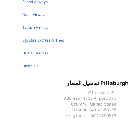
Etihad Airways
Detroit Tampa Flights
Pittsburgh Nashville Flights
Denver Tampa Flights
Qatar Airways
Pittsburgh Houston Flights
Houston Tampa Flights
Turkish Airlines
Pittsburgh Boston Flights
Fort Lauderdale Tampa Flights
Egyptair Express Airlines
Buffalo Tampa Flights
Cleveland Tampa Flights
Gulf Air Airlines
Nashville Tampa Flights
Oman Air
Miami Tampa Flights
Pittsburgh تفاصيل المطار
Charlotte Tampa Flights
IATA code :
PIT
Address :
1000 Airport Blvd
Country :
United States
Latitude :
40.49150085
Longitude :
-80.23290253
Tampa تفاصيل المطار